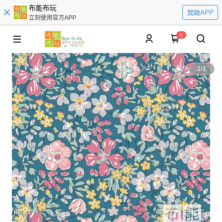
布能布玩
開啟APP
立刻使用官方APP
0
1
/
1