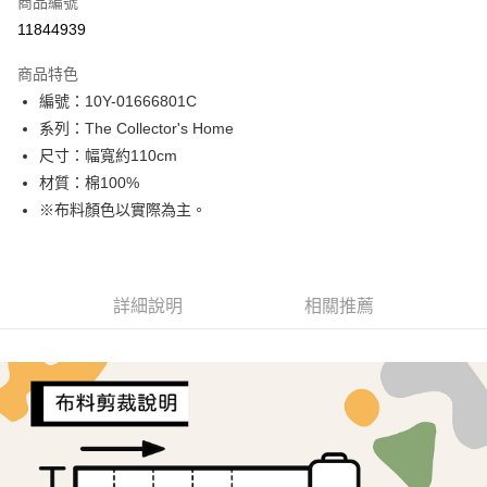
商品編號
超商取貨付款
11844939
LINE Pay
商品特色
Apple Pay
編號：10Y-01666801C
系列：The Collector's Home
街口支付
尺寸：幅寬約110cm
Google Pay
材質：棉100%
※布料顏色以實際為主。
AFTEE先享後付
相關說明
【關於「AFTEE先享後付」】
ATM付款
AFTEE先享後付是「在收到商品之後才付款」的支付方式。 讓您購物簡單
詳細說明
相關推薦
便利好安心！
１．簡單：不需註冊會員、不需綁卡、不需儲值。
運送方式
２．便利：只要手機號碼，簡訊認證，即可結帳。
３．安心：先確認商品／服務後，再付款。
全家取貨付款
每筆NT$65，滿NT$1,500(含以上)免運費
【「AFTEE先享後付」結帳流程】
１．於結帳方式選擇「AFTEE先享後付」後，將跳轉至「AFTEE先享後付」
7-11取貨付款
結帳頁面，進行簡訊認證並確認金額後，即可完成結帳。
２．訂單成立數日內，您將收到繳費通知簡訊。
每筆NT$65，滿NT$1,500(含以上)免運費
３．收到繳費通知簡訊後14天內，點擊此簡訊中的連結，可透過四大超商／