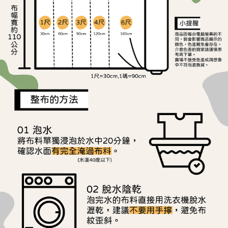
ATM／網路銀行／等多元方式進行付款，方視為交易完成。
宅配
※ 請注意：結帳手續完成當下不需立刻繳費，但若您需要取消訂單，請聯絡
每筆NT$150，滿NT$1,500(含以上)免運費
購買商品的店家。未經商家同意取消之訂單仍視為有效，需透過AFTEE先享
後付繳納相關費用。
離島宅配
※ 交易是否成功請以「AFTEE先享後付 」之結帳頁面顯示為準，若有關於
是否繳費成功／繳費後需取消欲退款等相關疑問，請聯繫「AFTEE先享後付
每筆NT$240
客戶支援中心」
https://netprotections.freshdesk.com/support/home
【注意事項】
１．透過由恩沛科技股份有限公司提供之「AFTEE先享後付」服務完成之交
易，需依本服務之必要範圍內提供個人資料，並將交易相關給付款項請求債
權轉讓予恩沛科技股份有限公司。
２．關於個人資料處理事宜，請瀏覽以下網址：
https://aftee.tw/terms/#terms3
３．未成年的使用者請事先徵得法定代理人或監護人之同意方可使用
「AFTEE先享後付」，若未經同意申辦者引起之損失，本公司不負相關責
任。
４．使用「AFTEE先享後付」時，將依據個別帳號之用戶狀況，依本公司即
時審查核予不同之上限額度；若仍有額度不足之情形，本公司將視審查結果
請求用戶進行身份認證。
５．嚴禁一人註冊多個帳號或使用他人資訊註冊。若發現惡意使用之情形，
恩沛科技股份有限公司將有權停止該用戶之使用額度並採取法律行動。