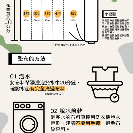
ATM／網路銀行／等多元方式進行付款，方視為交易完成。
宅配
※ 請注意：結帳手續完成當下不需立刻繳費，但若您需要取消訂單，請聯絡
每筆NT$150，滿NT$1,500(含以上)免運費
購買商品的店家。未經商家同意取消之訂單仍視為有效，需透過AFTEE先享
後付繳納相關費用。
離島宅配
※ 交易是否成功請以「AFTEE先享後付 」之結帳頁面顯示為準，若有關於
是否繳費成功／繳費後需取消欲退款等相關疑問，請聯繫「AFTEE先享後付
每筆NT$240
客戶支援中心」
https://netprotections.freshdesk.com/support/home
【注意事項】
１．透過由恩沛科技股份有限公司提供之「AFTEE先享後付」服務完成之交
易，需依本服務之必要範圍內提供個人資料，並將交易相關給付款項請求債
權轉讓予恩沛科技股份有限公司。
２．關於個人資料處理事宜，請瀏覽以下網址：
https://aftee.tw/terms/#terms3
３．未成年的使用者請事先徵得法定代理人或監護人之同意方可使用
「AFTEE先享後付」，若未經同意申辦者引起之損失，本公司不負相關責
任。
４．使用「AFTEE先享後付」時，將依據個別帳號之用戶狀況，依本公司即
時審查核予不同之上限額度；若仍有額度不足之情形，本公司將視審查結果
請求用戶進行身份認證。
５．嚴禁一人註冊多個帳號或使用他人資訊註冊。若發現惡意使用之情形，
恩沛科技股份有限公司將有權停止該用戶之使用額度並採取法律行動。