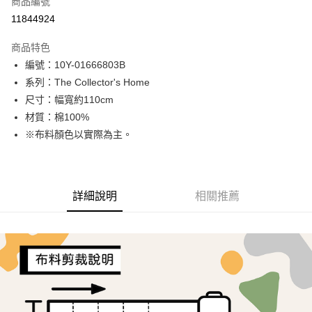
商品編號
超商取貨付款
11844924
LINE Pay
商品特色
Apple Pay
編號：10Y-01666803B
系列：The Collector's Home
街口支付
尺寸：幅寬約110cm
Google Pay
材質：棉100%
※布料顏色以實際為主。
AFTEE先享後付
相關說明
【關於「AFTEE先享後付」】
ATM付款
AFTEE先享後付是「在收到商品之後才付款」的支付方式。 讓您購物簡單
詳細說明
相關推薦
便利好安心！
１．簡單：不需註冊會員、不需綁卡、不需儲值。
運送方式
２．便利：只要手機號碼，簡訊認證，即可結帳。
３．安心：先確認商品／服務後，再付款。
全家取貨付款
每筆NT$65，滿NT$1,500(含以上)免運費
【「AFTEE先享後付」結帳流程】
１．於結帳方式選擇「AFTEE先享後付」後，將跳轉至「AFTEE先享後付」
7-11取貨付款
結帳頁面，進行簡訊認證並確認金額後，即可完成結帳。
２．訂單成立數日內，您將收到繳費通知簡訊。
每筆NT$65，滿NT$1,500(含以上)免運費
３．收到繳費通知簡訊後14天內，點擊此簡訊中的連結，可透過四大超商／