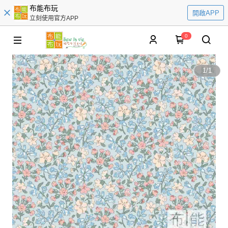
布能布玩
開啟APP
立刻使用官方APP
0
1
/
1