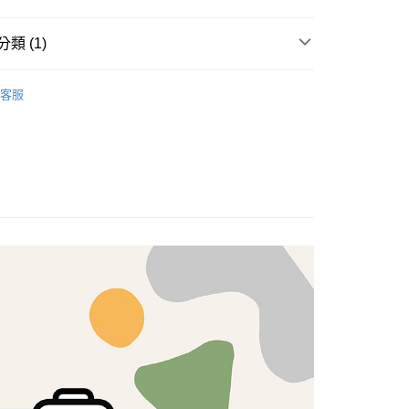
享後付
類 (1)
FTEE先享後付」】
brics
先享後付是「在收到商品之後才付款」的支付方式。 讓您購物簡單
Lasenby 棉布
客服
心！
：不需註冊會員、不需綁卡、不需儲值。
：只要手機號碼，簡訊認證，即可結帳。
：先確認商品／服務後，再付款。
付款
EE先享後付」結帳流程】
5，滿NT$1,500(含以上)免運費
方式選擇「AFTEE先享後付」後，將跳轉至「AFTEE先享後
頁面，進行簡訊認證並確認金額後，即可完成結帳。
付款
成立數日內，您將收到繳費通知簡訊。
費通知簡訊後14天內，點擊此簡訊中的連結，可透過四大超商
5，滿NT$1,500(含以上)免運費
網路銀行／等多元方式進行付款，方視為交易完成。
：結帳手續完成當下不需立刻繳費，但若您需要取消訂單，請聯
的店家。未經商家同意取消之訂單仍視為有效，需透過AFTEE
繳納相關費用。
50，滿NT$1,500(含以上)免運費
否成功請以「AFTEE先享後付 」之結帳頁面顯示為準，若有關於
功／繳費後需取消欲退款等相關疑問，請聯繫「AFTEE先享後
援中心」
https://netprotections.freshdesk.com/support/home
40
項】
恩沛科技股份有限公司提供之「AFTEE先享後付」服務完成之