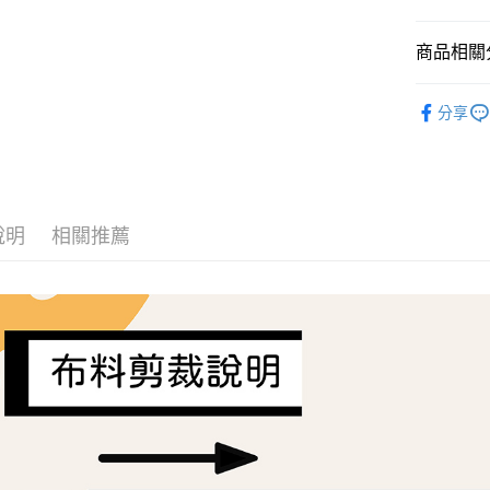
AFTEE先
商品相關分
相關說明
【關於「A
ATM付款
Liberty Fa
AFTEE
分享
便利好安
１．簡單
２．便利
運送方式
３．安心
全家取貨
【「AFT
每筆NT$6
１．於結帳
說明
相關推薦
付」結帳
7-11取貨
２．訂單
３．收到繳
每筆NT$6
／ATM／
※ 請注意
宅配
絡購買商品
先享後付
每筆NT$1
※ 交易是
是否繳費成
離島宅配
付客戶支
每筆NT$2
【注意事
１．透過由