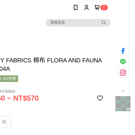
0
TY FABRICS 棉布 FLORA AND FAUNA
04A
1,500免運
 NT$960
0 ~ NT$570
碼