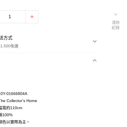
清除
紀錄
送方式
1,500免運
次付款
付款
Y-01666804A
 Collector's Home
寬約110cm
100%
顏色以實際為主。
y