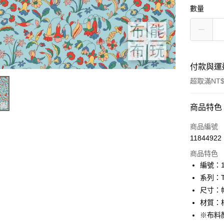
數量
付款與運
超取滿NT$
付款方式
商品特色
信用卡一
商品編號
11844922
超商取貨
商品特色
LINE Pay
編號：10
系列：The
Apple Pay
尺寸：幅
街口支付
材質：棉
※布料
Google Pa