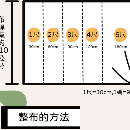
交易，需
求債權轉
２．關於
https://aft
３．未成
「AFTE
任。
４．使用「
即時審查
結果請求
５．嚴禁
形，恩沛
動。