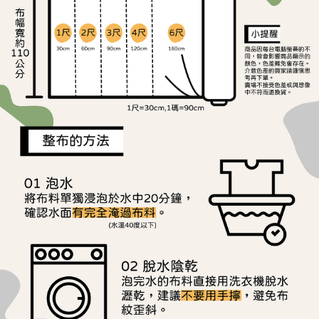
ATM／網路銀行／等多元方式進行付款，方視為交易完成。
宅配
※ 請注意：結帳手續完成當下不需立刻繳費，但若您需要取消訂單，請聯絡
每筆NT$150，滿NT$1,500(含以上)免運費
購買商品的店家。未經商家同意取消之訂單仍視為有效，需透過AFTEE先享
後付繳納相關費用。
離島宅配
※ 交易是否成功請以「AFTEE先享後付 」之結帳頁面顯示為準，若有關於
是否繳費成功／繳費後需取消欲退款等相關疑問，請聯繫「AFTEE先享後付
每筆NT$240
客戶支援中心」
https://netprotections.freshdesk.com/support/home
【注意事項】
１．透過由恩沛科技股份有限公司提供之「AFTEE先享後付」服務完成之交
易，需依本服務之必要範圍內提供個人資料，並將交易相關給付款項請求債
權轉讓予恩沛科技股份有限公司。
２．關於個人資料處理事宜，請瀏覽以下網址：
https://aftee.tw/terms/#terms3
３．未成年的使用者請事先徵得法定代理人或監護人之同意方可使用
「AFTEE先享後付」，若未經同意申辦者引起之損失，本公司不負相關責
任。
４．使用「AFTEE先享後付」時，將依據個別帳號之用戶狀況，依本公司即
時審查核予不同之上限額度；若仍有額度不足之情形，本公司將視審查結果
請求用戶進行身份認證。
５．嚴禁一人註冊多個帳號或使用他人資訊註冊。若發現惡意使用之情形，
恩沛科技股份有限公司將有權停止該用戶之使用額度並採取法律行動。