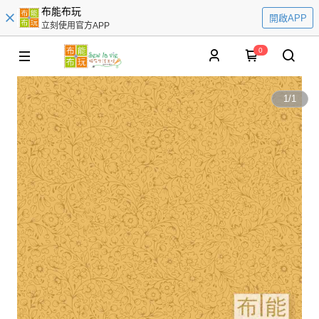
布能布玩
開啟APP
立刻使用官方APP
0
1
/
1