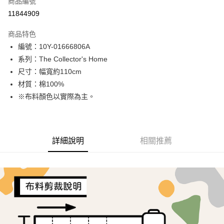
商品編號
超商取貨付款
11844909
LINE Pay
商品特色
Apple Pay
編號：10Y-01666806A
系列：The Collector's Home
街口支付
尺寸：幅寬約110cm
Google Pay
材質：棉100%
※布料顏色以實際為主。
AFTEE先享後付
相關說明
【關於「AFTEE先享後付」】
ATM付款
AFTEE先享後付是「在收到商品之後才付款」的支付方式。 讓您購物簡單
詳細說明
相關推薦
便利好安心！
１．簡單：不需註冊會員、不需綁卡、不需儲值。
運送方式
２．便利：只要手機號碼，簡訊認證，即可結帳。
３．安心：先確認商品／服務後，再付款。
全家取貨付款
每筆NT$65，滿NT$1,500(含以上)免運費
【「AFTEE先享後付」結帳流程】
１．於結帳方式選擇「AFTEE先享後付」後，將跳轉至「AFTEE先享後付」
7-11取貨付款
結帳頁面，進行簡訊認證並確認金額後，即可完成結帳。
２．訂單成立數日內，您將收到繳費通知簡訊。
每筆NT$65，滿NT$1,500(含以上)免運費
３．收到繳費通知簡訊後14天內，點擊此簡訊中的連結，可透過四大超商／