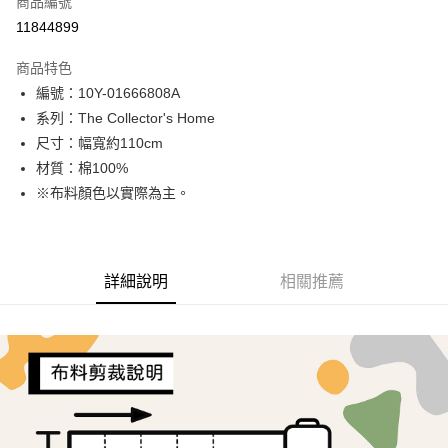
商品編號
超商取貨付款
11844899
LINE Pay
商品特色
Apple Pay
編號：10Y-01666808A
系列：The Collector's Home
街口支付
尺寸：幅寬約110cm
Google Pay
材質：棉100%
※布料顏色以實際為主。
AFTEE先享後付
相關說明
【關於「AFTEE先享後付」】
ATM付款
AFTEE先享後付是「在收到商品之後才付款」的支付方式。 讓您購物簡單
詳細說明
相關推薦
便利好安心！
１．簡單：不需註冊會員、不需綁卡、不需儲值。
運送方式
２．便利：只要手機號碼，簡訊認證，即可結帳。
３．安心：先確認商品／服務後，再付款。
全家取貨付款
每筆NT$65，滿NT$1,500(含以上)免運費
【「AFTEE先享後付」結帳流程】
１．於結帳方式選擇「AFTEE先享後付」後，將跳轉至「AFTEE先享後付」
7-11取貨付款
結帳頁面，進行簡訊認證並確認金額後，即可完成結帳。
２．訂單成立數日內，您將收到繳費通知簡訊。
每筆NT$65，滿NT$1,500(含以上)免運費
３．收到繳費通知簡訊後14天內，點擊此簡訊中的連結，可透過四大超商／