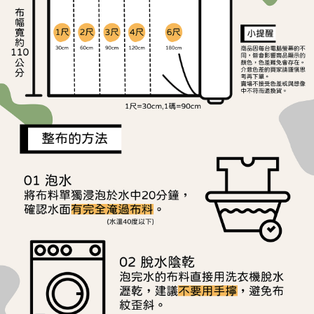
ATM／網路銀行／等多元方式進行付款，方視為交易完成。
宅配
※ 請注意：結帳手續完成當下不需立刻繳費，但若您需要取消訂單，請聯絡
每筆NT$150，滿NT$1,500(含以上)免運費
購買商品的店家。未經商家同意取消之訂單仍視為有效，需透過AFTEE先享
後付繳納相關費用。
離島宅配
※ 交易是否成功請以「AFTEE先享後付 」之結帳頁面顯示為準，若有關於
是否繳費成功／繳費後需取消欲退款等相關疑問，請聯繫「AFTEE先享後付
每筆NT$240
客戶支援中心」
https://netprotections.freshdesk.com/support/home
【注意事項】
１．透過由恩沛科技股份有限公司提供之「AFTEE先享後付」服務完成之交
易，需依本服務之必要範圍內提供個人資料，並將交易相關給付款項請求債
權轉讓予恩沛科技股份有限公司。
２．關於個人資料處理事宜，請瀏覽以下網址：
https://aftee.tw/terms/#terms3
３．未成年的使用者請事先徵得法定代理人或監護人之同意方可使用
「AFTEE先享後付」，若未經同意申辦者引起之損失，本公司不負相關責
任。
４．使用「AFTEE先享後付」時，將依據個別帳號之用戶狀況，依本公司即
時審查核予不同之上限額度；若仍有額度不足之情形，本公司將視審查結果
請求用戶進行身份認證。
５．嚴禁一人註冊多個帳號或使用他人資訊註冊。若發現惡意使用之情形，
恩沛科技股份有限公司將有權停止該用戶之使用額度並採取法律行動。