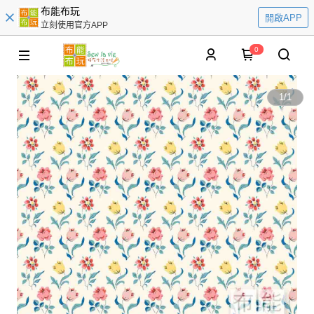
布能布玩
開啟APP
立刻使用官方APP
0
1
/
1