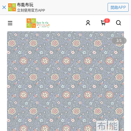
布能布玩
開啟APP
立刻使用官方APP
0
1
/
1