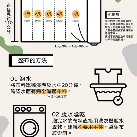
ATM／網路銀行／等多元方式進行付款，方視為交易完成。
宅配
※ 請注意：結帳手續完成當下不需立刻繳費，但若您需要取消訂單，請聯絡
每筆NT$150，滿NT$1,500(含以上)免運費
購買商品的店家。未經商家同意取消之訂單仍視為有效，需透過AFTEE先享
後付繳納相關費用。
離島宅配
※ 交易是否成功請以「AFTEE先享後付 」之結帳頁面顯示為準，若有關於
是否繳費成功／繳費後需取消欲退款等相關疑問，請聯繫「AFTEE先享後付
每筆NT$240
客戶支援中心」
https://netprotections.freshdesk.com/support/home
【注意事項】
１．透過由恩沛科技股份有限公司提供之「AFTEE先享後付」服務完成之交
易，需依本服務之必要範圍內提供個人資料，並將交易相關給付款項請求債
權轉讓予恩沛科技股份有限公司。
２．關於個人資料處理事宜，請瀏覽以下網址：
https://aftee.tw/terms/#terms3
３．未成年的使用者請事先徵得法定代理人或監護人之同意方可使用
「AFTEE先享後付」，若未經同意申辦者引起之損失，本公司不負相關責
任。
４．使用「AFTEE先享後付」時，將依據個別帳號之用戶狀況，依本公司即
時審查核予不同之上限額度；若仍有額度不足之情形，本公司將視審查結果
請求用戶進行身份認證。
５．嚴禁一人註冊多個帳號或使用他人資訊註冊。若發現惡意使用之情形，
恩沛科技股份有限公司將有權停止該用戶之使用額度並採取法律行動。