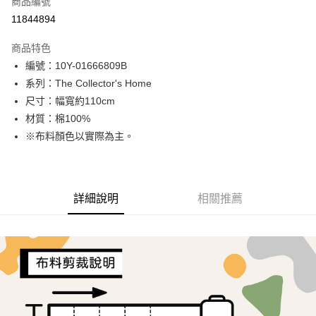
商品編號
超商取貨付款
11844894
LINE Pay
商品特色
Apple Pay
編號：10Y-01666809B
系列：The Collector's Home
街口支付
尺寸：幅寬約110cm
Google Pay
材質：棉100%
※布料顏色以實際為主。
AFTEE先享後付
相關說明
【關於「AFTEE先享後付」】
ATM付款
AFTEE先享後付是「在收到商品之後才付款」的支付方式。 讓您購物簡單
詳細說明
相關推薦
便利好安心！
１．簡單：不需註冊會員、不需綁卡、不需儲值。
運送方式
２．便利：只要手機號碼，簡訊認證，即可結帳。
３．安心：先確認商品／服務後，再付款。
全家取貨付款
每筆NT$65，滿NT$1,500(含以上)免運費
【「AFTEE先享後付」結帳流程】
１．於結帳方式選擇「AFTEE先享後付」後，將跳轉至「AFTEE先享後付」
7-11取貨付款
結帳頁面，進行簡訊認證並確認金額後，即可完成結帳。
２．訂單成立數日內，您將收到繳費通知簡訊。
每筆NT$65，滿NT$1,500(含以上)免運費
３．收到繳費通知簡訊後14天內，點擊此簡訊中的連結，可透過四大超商／