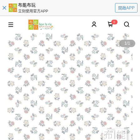
布能布玩
開啟APP
立刻使用官方APP
0
1
/
1