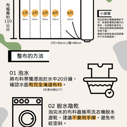
ATM／網路銀行／等多元方式進行付款，方視為交易完成。
宅配
※ 請注意：結帳手續完成當下不需立刻繳費，但若您需要取消訂單，請聯絡
每筆NT$150，滿NT$1,500(含以上)免運費
購買商品的店家。未經商家同意取消之訂單仍視為有效，需透過AFTEE先享
後付繳納相關費用。
離島宅配
※ 交易是否成功請以「AFTEE先享後付 」之結帳頁面顯示為準，若有關於
是否繳費成功／繳費後需取消欲退款等相關疑問，請聯繫「AFTEE先享後付
每筆NT$240
客戶支援中心」
https://netprotections.freshdesk.com/support/home
【注意事項】
１．透過由恩沛科技股份有限公司提供之「AFTEE先享後付」服務完成之交
易，需依本服務之必要範圍內提供個人資料，並將交易相關給付款項請求債
權轉讓予恩沛科技股份有限公司。
２．關於個人資料處理事宜，請瀏覽以下網址：
https://aftee.tw/terms/#terms3
３．未成年的使用者請事先徵得法定代理人或監護人之同意方可使用
「AFTEE先享後付」，若未經同意申辦者引起之損失，本公司不負相關責
任。
４．使用「AFTEE先享後付」時，將依據個別帳號之用戶狀況，依本公司即
時審查核予不同之上限額度；若仍有額度不足之情形，本公司將視審查結果
請求用戶進行身份認證。
５．嚴禁一人註冊多個帳號或使用他人資訊註冊。若發現惡意使用之情形，
恩沛科技股份有限公司將有權停止該用戶之使用額度並採取法律行動。