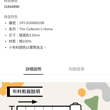
商品編號
超商取貨付款
11844890
LINE Pay
商品特色
Apple Pay
編號：10Y-01666810B
系列：The Collector's Home
街口支付
尺寸：幅寬約110cm
Google Pay
材質：棉100%
※布料顏色以實際為主。
AFTEE先享後付
相關說明
【關於「AFTEE先享後付」】
ATM付款
AFTEE先享後付是「在收到商品之後才付款」的支付方式。 讓您購物簡單
詳細說明
相關推薦
便利好安心！
１．簡單：不需註冊會員、不需綁卡、不需儲值。
運送方式
２．便利：只要手機號碼，簡訊認證，即可結帳。
３．安心：先確認商品／服務後，再付款。
全家取貨付款
每筆NT$65，滿NT$1,500(含以上)免運費
【「AFTEE先享後付」結帳流程】
１．於結帳方式選擇「AFTEE先享後付」後，將跳轉至「AFTEE先享後付」
7-11取貨付款
結帳頁面，進行簡訊認證並確認金額後，即可完成結帳。
２．訂單成立數日內，您將收到繳費通知簡訊。
每筆NT$65，滿NT$1,500(含以上)免運費
３．收到繳費通知簡訊後14天內，點擊此簡訊中的連結，可透過四大超商／