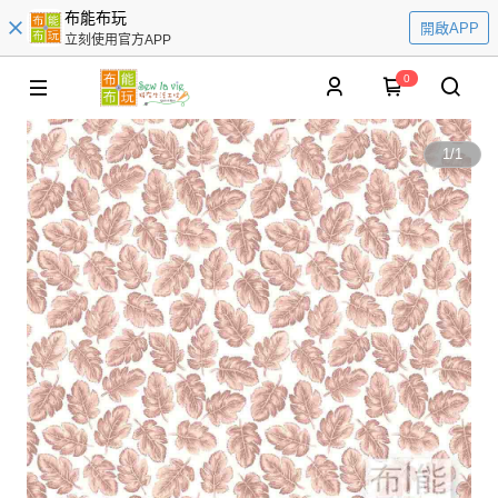
布能布玩
開啟APP
立刻使用官方APP
0
1
/
1