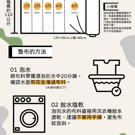
※ 請注意：結帳手續完成當下不需立刻繳費，但若您需要取消訂單，請聯絡
每筆NT$150，滿NT$1,500(含以上)免運費
購買商品的店家。未經商家同意取消之訂單仍視為有效，需透過AFTEE先享
後付繳納相關費用。
離島宅配
※ 交易是否成功請以「AFTEE先享後付 」之結帳頁面顯示為準，若有關於
是否繳費成功／繳費後需取消欲退款等相關疑問，請聯繫「AFTEE先享後付
每筆NT$240
客戶支援中心」
https://netprotections.freshdesk.com/support/home
【注意事項】
１．透過由恩沛科技股份有限公司提供之「AFTEE先享後付」服務完成之交
易，需依本服務之必要範圍內提供個人資料，並將交易相關給付款項請求債
權轉讓予恩沛科技股份有限公司。
２．關於個人資料處理事宜，請瀏覽以下網址：
https://aftee.tw/terms/#terms3
３．未成年的使用者請事先徵得法定代理人或監護人之同意方可使用
「AFTEE先享後付」，若未經同意申辦者引起之損失，本公司不負相關責
任。
４．使用「AFTEE先享後付」時，將依據個別帳號之用戶狀況，依本公司即
時審查核予不同之上限額度；若仍有額度不足之情形，本公司將視審查結果
請求用戶進行身份認證。
５．嚴禁一人註冊多個帳號或使用他人資訊註冊。若發現惡意使用之情形，
恩沛科技股份有限公司將有權停止該用戶之使用額度並採取法律行動。