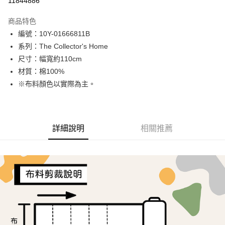
11844886
LINE Pay
商品特色
Apple Pay
編號：10Y-01666811B
系列：The Collector's Home
街口支付
尺寸：幅寬約110cm
Google Pay
材質：棉100%
※布料顏色以實際為主。
AFTEE先享後付
相關說明
【關於「AFTEE先享後付」】
ATM付款
AFTEE先享後付是「在收到商品之後才付款」的支付方式。 讓您購物簡單
詳細說明
相關推薦
便利好安心！
１．簡單：不需註冊會員、不需綁卡、不需儲值。
運送方式
２．便利：只要手機號碼，簡訊認證，即可結帳。
３．安心：先確認商品／服務後，再付款。
全家取貨付款
每筆NT$65，滿NT$1,500(含以上)免運費
【「AFTEE先享後付」結帳流程】
１．於結帳方式選擇「AFTEE先享後付」後，將跳轉至「AFTEE先享後付」
7-11取貨付款
結帳頁面，進行簡訊認證並確認金額後，即可完成結帳。
２．訂單成立數日內，您將收到繳費通知簡訊。
每筆NT$65，滿NT$1,500(含以上)免運費
３．收到繳費通知簡訊後14天內，點擊此簡訊中的連結，可透過四大超商／
ATM／網路銀行／等多元方式進行付款，方視為交易完成。
宅配