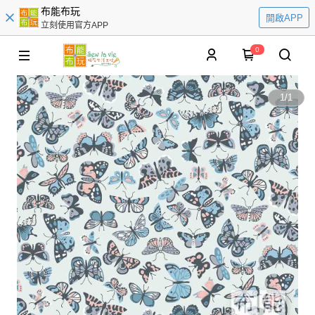
布能布玩
開啟APP
立刻使用官方APP
0
1
/
1