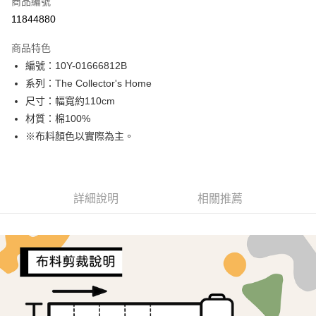
商品編號
超商取貨付款
11844880
LINE Pay
商品特色
Apple Pay
編號：10Y-01666812B
系列：The Collector's Home
街口支付
尺寸：幅寬約110cm
Google Pay
材質：棉100%
※布料顏色以實際為主。
AFTEE先享後付
相關說明
【關於「AFTEE先享後付」】
ATM付款
AFTEE先享後付是「在收到商品之後才付款」的支付方式。 讓您購物簡單
詳細說明
相關推薦
便利好安心！
１．簡單：不需註冊會員、不需綁卡、不需儲值。
運送方式
２．便利：只要手機號碼，簡訊認證，即可結帳。
３．安心：先確認商品／服務後，再付款。
全家取貨付款
每筆NT$65，滿NT$1,500(含以上)免運費
【「AFTEE先享後付」結帳流程】
１．於結帳方式選擇「AFTEE先享後付」後，將跳轉至「AFTEE先享後付」
7-11取貨付款
結帳頁面，進行簡訊認證並確認金額後，即可完成結帳。
２．訂單成立數日內，您將收到繳費通知簡訊。
每筆NT$65，滿NT$1,500(含以上)免運費
３．收到繳費通知簡訊後14天內，點擊此簡訊中的連結，可透過四大超商／