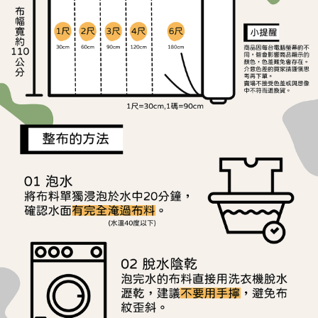
ATM／網路銀行／等多元方式進行付款，方視為交易完成。
宅配
※ 請注意：結帳手續完成當下不需立刻繳費，但若您需要取消訂單，請聯絡
每筆NT$150，滿NT$1,500(含以上)免運費
購買商品的店家。未經商家同意取消之訂單仍視為有效，需透過AFTEE先享
後付繳納相關費用。
離島宅配
※ 交易是否成功請以「AFTEE先享後付 」之結帳頁面顯示為準，若有關於
是否繳費成功／繳費後需取消欲退款等相關疑問，請聯繫「AFTEE先享後付
每筆NT$240
客戶支援中心」
https://netprotections.freshdesk.com/support/home
【注意事項】
１．透過由恩沛科技股份有限公司提供之「AFTEE先享後付」服務完成之交
易，需依本服務之必要範圍內提供個人資料，並將交易相關給付款項請求債
權轉讓予恩沛科技股份有限公司。
２．關於個人資料處理事宜，請瀏覽以下網址：
https://aftee.tw/terms/#terms3
３．未成年的使用者請事先徵得法定代理人或監護人之同意方可使用
「AFTEE先享後付」，若未經同意申辦者引起之損失，本公司不負相關責
任。
４．使用「AFTEE先享後付」時，將依據個別帳號之用戶狀況，依本公司即
時審查核予不同之上限額度；若仍有額度不足之情形，本公司將視審查結果
請求用戶進行身份認證。
５．嚴禁一人註冊多個帳號或使用他人資訊註冊。若發現惡意使用之情形，
恩沛科技股份有限公司將有權停止該用戶之使用額度並採取法律行動。