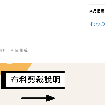
AFTEE先
商品相關分
相關說明
【關於「A
ATM付款
Liberty Fa
AFTEE
分享
便利好安
１．簡單
２．便利
運送方式
３．安心
全家取貨
【「AFT
每筆NT$6
１．於結帳
說明
相關推薦
付」結帳
7-11取貨
２．訂單
３．收到繳
每筆NT$6
／ATM／
※ 請注意
宅配
絡購買商品
先享後付
每筆NT$1
※ 交易是
是否繳費成
離島宅配
付客戶支
每筆NT$2
【注意事
１．透過由