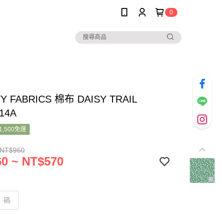
0
TY FABRICS 棉布 DAISY TRAIL
14A
1,500免運
 NT$960
0 ~ NT$570
碼