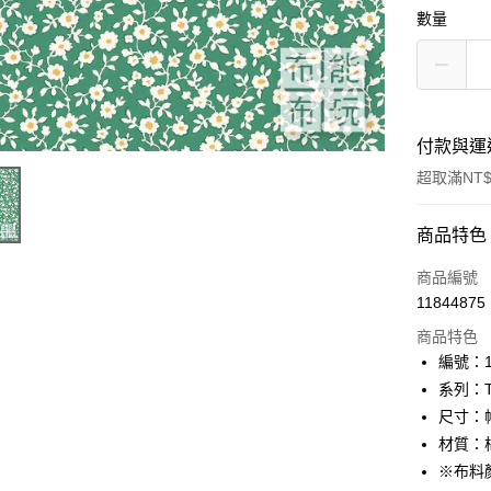
數量
付款與運
超取滿NT$
付款方式
商品特色
信用卡一
商品編號
11844875
超商取貨
商品特色
LINE Pay
編號：10
系列：The
Apple Pay
尺寸：幅
街口支付
材質：棉
※布料
Google Pa