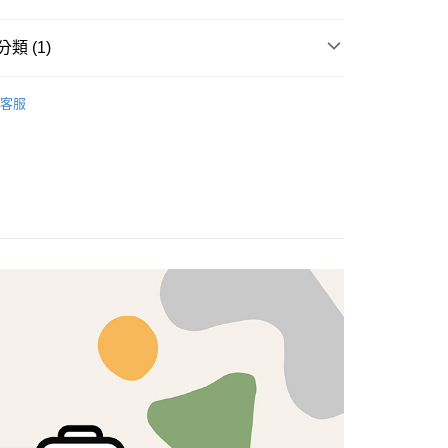
享後付
類 (1)
FTEE先享後付」】
brics
先享後付是「在收到商品之後才付款」的支付方式。 讓您購物簡單
Lasenby 棉布
客服
心！
：不需註冊會員、不需綁卡、不需儲值。
：只要手機號碼，簡訊認證，即可結帳。
：先確認商品／服務後，再付款。
付款
EE先享後付」結帳流程】
5，滿NT$1,500(含以上)免運費
方式選擇「AFTEE先享後付」後，將跳轉至「AFTEE先享後
頁面，進行簡訊認證並確認金額後，即可完成結帳。
付款
成立數日內，您將收到繳費通知簡訊。
費通知簡訊後14天內，點擊此簡訊中的連結，可透過四大超商
5，滿NT$1,500(含以上)免運費
網路銀行／等多元方式進行付款，方視為交易完成。
：結帳手續完成當下不需立刻繳費，但若您需要取消訂單，請聯
的店家。未經商家同意取消之訂單仍視為有效，需透過AFTEE
繳納相關費用。
50，滿NT$1,500(含以上)免運費
否成功請以「AFTEE先享後付 」之結帳頁面顯示為準，若有關於
功／繳費後需取消欲退款等相關疑問，請聯繫「AFTEE先享後
援中心」
https://netprotections.freshdesk.com/support/home
40
項】
恩沛科技股份有限公司提供之「AFTEE先享後付」服務完成之