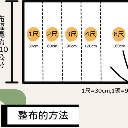
交易，需
求債權轉
２．關於
https://aft
３．未成
「AFTE
任。
４．使用「
即時審查
結果請求
５．嚴禁
形，恩沛
動。