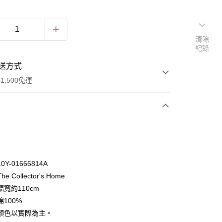
清除
紀錄
送方式
1,500免運
次付款
付款
Y-01666814A
 Collector's Home
寬約110cm
100%
顏色以實際為主。
y