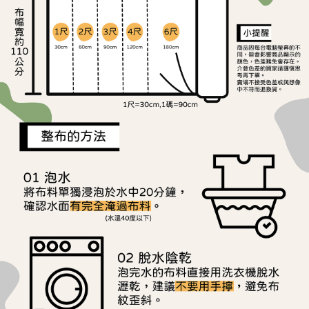
ATM／網路銀行／等多元方式進行付款，方視為交易完成。
宅配
※ 請注意：結帳手續完成當下不需立刻繳費，但若您需要取消訂單，請聯絡
每筆NT$150，滿NT$1,500(含以上)免運費
購買商品的店家。未經商家同意取消之訂單仍視為有效，需透過AFTEE先享
後付繳納相關費用。
離島宅配
※ 交易是否成功請以「AFTEE先享後付 」之結帳頁面顯示為準，若有關於
是否繳費成功／繳費後需取消欲退款等相關疑問，請聯繫「AFTEE先享後付
每筆NT$240
客戶支援中心」
https://netprotections.freshdesk.com/support/home
【注意事項】
１．透過由恩沛科技股份有限公司提供之「AFTEE先享後付」服務完成之交
易，需依本服務之必要範圍內提供個人資料，並將交易相關給付款項請求債
權轉讓予恩沛科技股份有限公司。
２．關於個人資料處理事宜，請瀏覽以下網址：
https://aftee.tw/terms/#terms3
３．未成年的使用者請事先徵得法定代理人或監護人之同意方可使用
「AFTEE先享後付」，若未經同意申辦者引起之損失，本公司不負相關責
任。
４．使用「AFTEE先享後付」時，將依據個別帳號之用戶狀況，依本公司即
時審查核予不同之上限額度；若仍有額度不足之情形，本公司將視審查結果
請求用戶進行身份認證。
５．嚴禁一人註冊多個帳號或使用他人資訊註冊。若發現惡意使用之情形，
恩沛科技股份有限公司將有權停止該用戶之使用額度並採取法律行動。