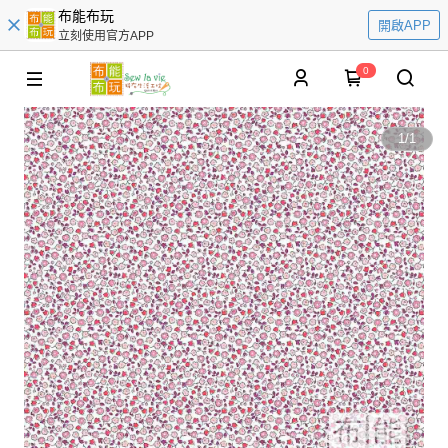
布能布玩
開啟APP
立刻使用官方APP
0
1
/
1