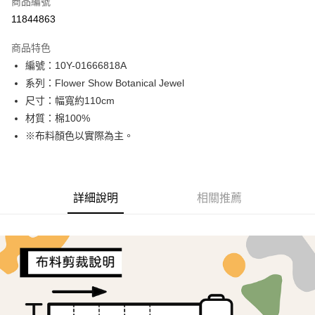
商品編號
超商取貨付款
11844863
LINE Pay
商品特色
Apple Pay
編號：10Y-01666818A
系列：Flower Show Botanical Jewel
街口支付
尺寸：幅寬約110cm
Google Pay
材質：棉100%
※布料顏色以實際為主。
AFTEE先享後付
相關說明
【關於「AFTEE先享後付」】
ATM付款
AFTEE先享後付是「在收到商品之後才付款」的支付方式。 讓您購物簡單
詳細說明
相關推薦
便利好安心！
１．簡單：不需註冊會員、不需綁卡、不需儲值。
運送方式
２．便利：只要手機號碼，簡訊認證，即可結帳。
３．安心：先確認商品／服務後，再付款。
全家取貨付款
每筆NT$65，滿NT$1,500(含以上)免運費
【「AFTEE先享後付」結帳流程】
１．於結帳方式選擇「AFTEE先享後付」後，將跳轉至「AFTEE先享後付」
7-11取貨付款
結帳頁面，進行簡訊認證並確認金額後，即可完成結帳。
２．訂單成立數日內，您將收到繳費通知簡訊。
每筆NT$65，滿NT$1,500(含以上)免運費
３．收到繳費通知簡訊後14天內，點擊此簡訊中的連結，可透過四大超商／