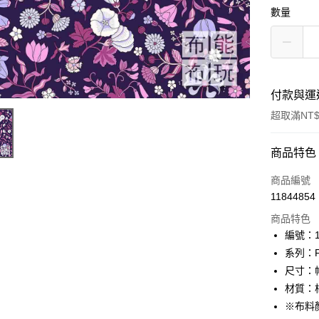
數量
付款與運
超取滿NT$
付款方式
商品特色
信用卡一
商品編號
11844854
超商取貨
商品特色
LINE Pay
編號：10
系列：Flo
Apple Pay
尺寸：幅
街口支付
材質：棉
※布料
Google Pa