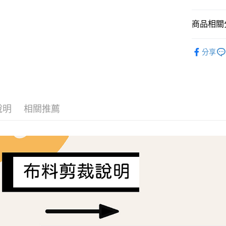
AFTEE先
商品相關分
相關說明
【關於「A
ATM付款
Liberty Fa
AFTEE
分享
便利好安
１．簡單
２．便利
運送方式
３．安心
全家取貨
【「AFT
每筆NT$6
１．於結帳
說明
相關推薦
付」結帳
7-11取貨
２．訂單
３．收到繳
每筆NT$6
／ATM／
※ 請注意
宅配
絡購買商品
先享後付
每筆NT$1
※ 交易是
是否繳費成
離島宅配
付客戶支
每筆NT$2
【注意事
１．透過由