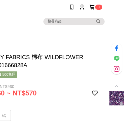
0
TY FABRICS 棉布 WILDFLOWER
01666828A
1,500免運
 NT$960
0 ~ NT$570
碼