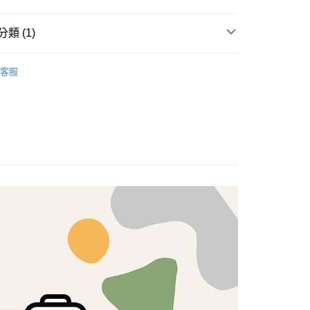
享後付
類 (1)
FTEE先享後付」】
brics
先享後付是「在收到商品之後才付款」的支付方式。 讓您購物簡單
Lasenby 棉布
客服
心！
：不需註冊會員、不需綁卡、不需儲值。
：只要手機號碼，簡訊認證，即可結帳。
：先確認商品／服務後，再付款。
付款
EE先享後付」結帳流程】
5，滿NT$1,500(含以上)免運費
方式選擇「AFTEE先享後付」後，將跳轉至「AFTEE先享後
頁面，進行簡訊認證並確認金額後，即可完成結帳。
付款
成立數日內，您將收到繳費通知簡訊。
費通知簡訊後14天內，點擊此簡訊中的連結，可透過四大超商
5，滿NT$1,500(含以上)免運費
網路銀行／等多元方式進行付款，方視為交易完成。
：結帳手續完成當下不需立刻繳費，但若您需要取消訂單，請聯
的店家。未經商家同意取消之訂單仍視為有效，需透過AFTEE
繳納相關費用。
50，滿NT$1,500(含以上)免運費
否成功請以「AFTEE先享後付 」之結帳頁面顯示為準，若有關於
功／繳費後需取消欲退款等相關疑問，請聯繫「AFTEE先享後
援中心」
https://netprotections.freshdesk.com/support/home
40
項】
恩沛科技股份有限公司提供之「AFTEE先享後付」服務完成之