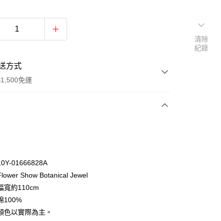
清除
紀錄
送方式
1,500免運
次付款
付款
Y-01666828A
wer Show Botanical Jewel
寬約110cm
100%
顏色以實際為主。
y