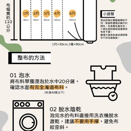
ATM／網路銀行／等多元方式進行付款，方視為交易完成。
宅配
※ 請注意：結帳手續完成當下不需立刻繳費，但若您需要取消訂單，請聯絡
每筆NT$150，滿NT$1,500(含以上)免運費
購買商品的店家。未經商家同意取消之訂單仍視為有效，需透過AFTEE先享
後付繳納相關費用。
離島宅配
※ 交易是否成功請以「AFTEE先享後付 」之結帳頁面顯示為準，若有關於
是否繳費成功／繳費後需取消欲退款等相關疑問，請聯繫「AFTEE先享後付
每筆NT$240
客戶支援中心」
https://netprotections.freshdesk.com/support/home
【注意事項】
１．透過由恩沛科技股份有限公司提供之「AFTEE先享後付」服務完成之交
易，需依本服務之必要範圍內提供個人資料，並將交易相關給付款項請求債
權轉讓予恩沛科技股份有限公司。
２．關於個人資料處理事宜，請瀏覽以下網址：
https://aftee.tw/terms/#terms3
３．未成年的使用者請事先徵得法定代理人或監護人之同意方可使用
「AFTEE先享後付」，若未經同意申辦者引起之損失，本公司不負相關責
任。
４．使用「AFTEE先享後付」時，將依據個別帳號之用戶狀況，依本公司即
時審查核予不同之上限額度；若仍有額度不足之情形，本公司將視審查結果
請求用戶進行身份認證。
５．嚴禁一人註冊多個帳號或使用他人資訊註冊。若發現惡意使用之情形，
恩沛科技股份有限公司將有權停止該用戶之使用額度並採取法律行動。