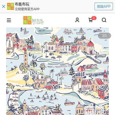
布能布玩
開啟APP
立刻使用官方APP
0
1
/
1