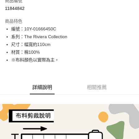
商品編號
超商取貨付款
11844842
LINE Pay
商品特色
Apple Pay
編號：10Y-01666450C
系列：The Riviera Collection
街口支付
尺寸：幅寬約110cm
Google Pay
材質：棉100%
※布料顏色以實際為主。
AFTEE先享後付
相關說明
【關於「AFTEE先享後付」】
ATM付款
AFTEE先享後付是「在收到商品之後才付款」的支付方式。 讓您購物簡單
詳細說明
相關推薦
便利好安心！
１．簡單：不需註冊會員、不需綁卡、不需儲值。
運送方式
２．便利：只要手機號碼，簡訊認證，即可結帳。
３．安心：先確認商品／服務後，再付款。
全家取貨付款
每筆NT$65，滿NT$1,500(含以上)免運費
【「AFTEE先享後付」結帳流程】
１．於結帳方式選擇「AFTEE先享後付」後，將跳轉至「AFTEE先享後付」
7-11取貨付款
結帳頁面，進行簡訊認證並確認金額後，即可完成結帳。
２．訂單成立數日內，您將收到繳費通知簡訊。
每筆NT$65，滿NT$1,500(含以上)免運費
３．收到繳費通知簡訊後14天內，點擊此簡訊中的連結，可透過四大超商／