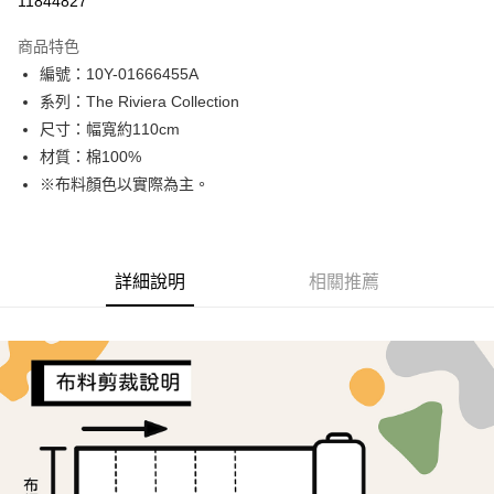
11844827
LINE Pay
商品特色
Apple Pay
編號：10Y-01666455A
系列：The Riviera Collection
街口支付
尺寸：幅寬約110cm
Google Pay
材質：棉100%
※布料顏色以實際為主。
AFTEE先享後付
相關說明
【關於「AFTEE先享後付」】
ATM付款
AFTEE先享後付是「在收到商品之後才付款」的支付方式。 讓您購物簡單
詳細說明
相關推薦
便利好安心！
１．簡單：不需註冊會員、不需綁卡、不需儲值。
運送方式
２．便利：只要手機號碼，簡訊認證，即可結帳。
３．安心：先確認商品／服務後，再付款。
全家取貨付款
每筆NT$65，滿NT$1,500(含以上)免運費
【「AFTEE先享後付」結帳流程】
１．於結帳方式選擇「AFTEE先享後付」後，將跳轉至「AFTEE先享後付」
7-11取貨付款
結帳頁面，進行簡訊認證並確認金額後，即可完成結帳。
２．訂單成立數日內，您將收到繳費通知簡訊。
每筆NT$65，滿NT$1,500(含以上)免運費
３．收到繳費通知簡訊後14天內，點擊此簡訊中的連結，可透過四大超商／
ATM／網路銀行／等多元方式進行付款，方視為交易完成。
宅配