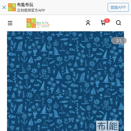
布能布玩
開啟APP
立刻使用官方APP
0
1
/
1