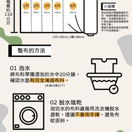
※ 請注意：結帳手續完成當下不需立刻繳費，但若您需要取消訂單，請聯絡
每筆NT$150，滿NT$1,500(含以上)免運費
購買商品的店家。未經商家同意取消之訂單仍視為有效，需透過AFTEE先享
後付繳納相關費用。
離島宅配
※ 交易是否成功請以「AFTEE先享後付 」之結帳頁面顯示為準，若有關於
是否繳費成功／繳費後需取消欲退款等相關疑問，請聯繫「AFTEE先享後付
每筆NT$240
客戶支援中心」
https://netprotections.freshdesk.com/support/home
【注意事項】
１．透過由恩沛科技股份有限公司提供之「AFTEE先享後付」服務完成之交
易，需依本服務之必要範圍內提供個人資料，並將交易相關給付款項請求債
權轉讓予恩沛科技股份有限公司。
２．關於個人資料處理事宜，請瀏覽以下網址：
https://aftee.tw/terms/#terms3
３．未成年的使用者請事先徵得法定代理人或監護人之同意方可使用
「AFTEE先享後付」，若未經同意申辦者引起之損失，本公司不負相關責
任。
４．使用「AFTEE先享後付」時，將依據個別帳號之用戶狀況，依本公司即
時審查核予不同之上限額度；若仍有額度不足之情形，本公司將視審查結果
請求用戶進行身份認證。
５．嚴禁一人註冊多個帳號或使用他人資訊註冊。若發現惡意使用之情形，
恩沛科技股份有限公司將有權停止該用戶之使用額度並採取法律行動。