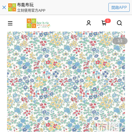
布能布玩
開啟APP
立刻使用官方APP
0
1
/
1