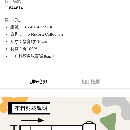
商品編號
超商取貨付款
11844814
LINE Pay
商品特色
Apple Pay
編號：10Y-01666458A
系列：The Riviera Collection
街口支付
尺寸：幅寬約110cm
Google Pay
材質：棉100%
※布料顏色以實際為主。
AFTEE先享後付
相關說明
【關於「AFTEE先享後付」】
ATM付款
AFTEE先享後付是「在收到商品之後才付款」的支付方式。 讓您購物簡單
詳細說明
相關推薦
便利好安心！
１．簡單：不需註冊會員、不需綁卡、不需儲值。
運送方式
２．便利：只要手機號碼，簡訊認證，即可結帳。
３．安心：先確認商品／服務後，再付款。
全家取貨付款
每筆NT$65，滿NT$1,500(含以上)免運費
【「AFTEE先享後付」結帳流程】
１．於結帳方式選擇「AFTEE先享後付」後，將跳轉至「AFTEE先享後付」
7-11取貨付款
結帳頁面，進行簡訊認證並確認金額後，即可完成結帳。
２．訂單成立數日內，您將收到繳費通知簡訊。
每筆NT$65，滿NT$1,500(含以上)免運費
３．收到繳費通知簡訊後14天內，點擊此簡訊中的連結，可透過四大超商／