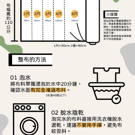
ATM／網路銀行／等多元方式進行付款，方視為交易完成。
宅配
※ 請注意：結帳手續完成當下不需立刻繳費，但若您需要取消訂單，請聯絡
每筆NT$150，滿NT$1,500(含以上)免運費
購買商品的店家。未經商家同意取消之訂單仍視為有效，需透過AFTEE先享
後付繳納相關費用。
離島宅配
※ 交易是否成功請以「AFTEE先享後付 」之結帳頁面顯示為準，若有關於
是否繳費成功／繳費後需取消欲退款等相關疑問，請聯繫「AFTEE先享後付
每筆NT$240
客戶支援中心」
https://netprotections.freshdesk.com/support/home
【注意事項】
１．透過由恩沛科技股份有限公司提供之「AFTEE先享後付」服務完成之交
易，需依本服務之必要範圍內提供個人資料，並將交易相關給付款項請求債
權轉讓予恩沛科技股份有限公司。
２．關於個人資料處理事宜，請瀏覽以下網址：
https://aftee.tw/terms/#terms3
３．未成年的使用者請事先徵得法定代理人或監護人之同意方可使用
「AFTEE先享後付」，若未經同意申辦者引起之損失，本公司不負相關責
任。
４．使用「AFTEE先享後付」時，將依據個別帳號之用戶狀況，依本公司即
時審查核予不同之上限額度；若仍有額度不足之情形，本公司將視審查結果
請求用戶進行身份認證。
５．嚴禁一人註冊多個帳號或使用他人資訊註冊。若發現惡意使用之情形，
恩沛科技股份有限公司將有權停止該用戶之使用額度並採取法律行動。