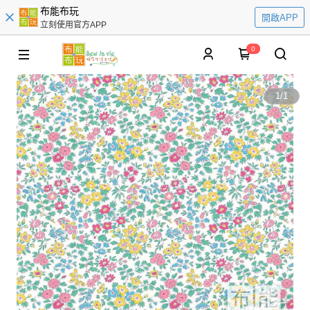
布能布玩
開啟APP
立刻使用官方APP
0
1
/
1