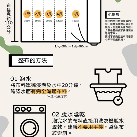
ATM／網路銀行／等多元方式進行付款，方視為交易完成。
宅配
※ 請注意：結帳手續完成當下不需立刻繳費，但若您需要取消訂單，請聯絡
每筆NT$150，滿NT$1,500(含以上)免運費
購買商品的店家。未經商家同意取消之訂單仍視為有效，需透過AFTEE先享
後付繳納相關費用。
離島宅配
※ 交易是否成功請以「AFTEE先享後付 」之結帳頁面顯示為準，若有關於
是否繳費成功／繳費後需取消欲退款等相關疑問，請聯繫「AFTEE先享後付
每筆NT$240
客戶支援中心」
https://netprotections.freshdesk.com/support/home
【注意事項】
１．透過由恩沛科技股份有限公司提供之「AFTEE先享後付」服務完成之交
易，需依本服務之必要範圍內提供個人資料，並將交易相關給付款項請求債
權轉讓予恩沛科技股份有限公司。
２．關於個人資料處理事宜，請瀏覽以下網址：
https://aftee.tw/terms/#terms3
３．未成年的使用者請事先徵得法定代理人或監護人之同意方可使用
「AFTEE先享後付」，若未經同意申辦者引起之損失，本公司不負相關責
任。
４．使用「AFTEE先享後付」時，將依據個別帳號之用戶狀況，依本公司即
時審查核予不同之上限額度；若仍有額度不足之情形，本公司將視審查結果
請求用戶進行身份認證。
５．嚴禁一人註冊多個帳號或使用他人資訊註冊。若發現惡意使用之情形，
恩沛科技股份有限公司將有權停止該用戶之使用額度並採取法律行動。