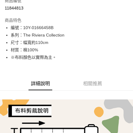
商品編號
超商取貨付款
11844813
LINE Pay
商品特色
Apple Pay
編號：10Y-01666458B
系列：The Riviera Collection
街口支付
尺寸：幅寬約110cm
Google Pay
材質：棉100%
※布料顏色以實際為主。
AFTEE先享後付
相關說明
【關於「AFTEE先享後付」】
ATM付款
AFTEE先享後付是「在收到商品之後才付款」的支付方式。 讓您購物簡單
詳細說明
相關推薦
便利好安心！
１．簡單：不需註冊會員、不需綁卡、不需儲值。
運送方式
２．便利：只要手機號碼，簡訊認證，即可結帳。
３．安心：先確認商品／服務後，再付款。
全家取貨付款
每筆NT$65，滿NT$1,500(含以上)免運費
【「AFTEE先享後付」結帳流程】
１．於結帳方式選擇「AFTEE先享後付」後，將跳轉至「AFTEE先享後付」
7-11取貨付款
結帳頁面，進行簡訊認證並確認金額後，即可完成結帳。
２．訂單成立數日內，您將收到繳費通知簡訊。
每筆NT$65，滿NT$1,500(含以上)免運費
３．收到繳費通知簡訊後14天內，點擊此簡訊中的連結，可透過四大超商／