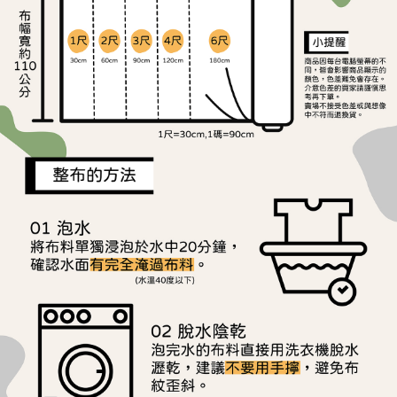
ATM／網路銀行／等多元方式進行付款，方視為交易完成。
宅配
※ 請注意：結帳手續完成當下不需立刻繳費，但若您需要取消訂單，請聯絡
每筆NT$150，滿NT$1,500(含以上)免運費
購買商品的店家。未經商家同意取消之訂單仍視為有效，需透過AFTEE先享
後付繳納相關費用。
離島宅配
※ 交易是否成功請以「AFTEE先享後付 」之結帳頁面顯示為準，若有關於
是否繳費成功／繳費後需取消欲退款等相關疑問，請聯繫「AFTEE先享後付
每筆NT$240
客戶支援中心」
https://netprotections.freshdesk.com/support/home
【注意事項】
１．透過由恩沛科技股份有限公司提供之「AFTEE先享後付」服務完成之交
易，需依本服務之必要範圍內提供個人資料，並將交易相關給付款項請求債
權轉讓予恩沛科技股份有限公司。
２．關於個人資料處理事宜，請瀏覽以下網址：
https://aftee.tw/terms/#terms3
３．未成年的使用者請事先徵得法定代理人或監護人之同意方可使用
「AFTEE先享後付」，若未經同意申辦者引起之損失，本公司不負相關責
任。
４．使用「AFTEE先享後付」時，將依據個別帳號之用戶狀況，依本公司即
時審查核予不同之上限額度；若仍有額度不足之情形，本公司將視審查結果
請求用戶進行身份認證。
５．嚴禁一人註冊多個帳號或使用他人資訊註冊。若發現惡意使用之情形，
恩沛科技股份有限公司將有權停止該用戶之使用額度並採取法律行動。