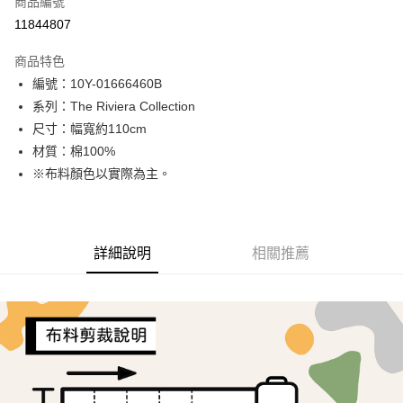
商品編號
超商取貨付款
11844807
LINE Pay
商品特色
Apple Pay
編號：10Y-01666460B
系列：The Riviera Collection
街口支付
尺寸：幅寬約110cm
Google Pay
材質：棉100%
※布料顏色以實際為主。
AFTEE先享後付
相關說明
【關於「AFTEE先享後付」】
ATM付款
AFTEE先享後付是「在收到商品之後才付款」的支付方式。 讓您購物簡單
詳細說明
相關推薦
便利好安心！
１．簡單：不需註冊會員、不需綁卡、不需儲值。
運送方式
２．便利：只要手機號碼，簡訊認證，即可結帳。
３．安心：先確認商品／服務後，再付款。
全家取貨付款
每筆NT$65，滿NT$1,500(含以上)免運費
【「AFTEE先享後付」結帳流程】
１．於結帳方式選擇「AFTEE先享後付」後，將跳轉至「AFTEE先享後付」
7-11取貨付款
結帳頁面，進行簡訊認證並確認金額後，即可完成結帳。
２．訂單成立數日內，您將收到繳費通知簡訊。
每筆NT$65，滿NT$1,500(含以上)免運費
３．收到繳費通知簡訊後14天內，點擊此簡訊中的連結，可透過四大超商／