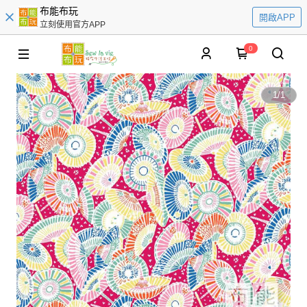
布能布玩
開啟APP
立刻使用官方APP
0
1
/
1