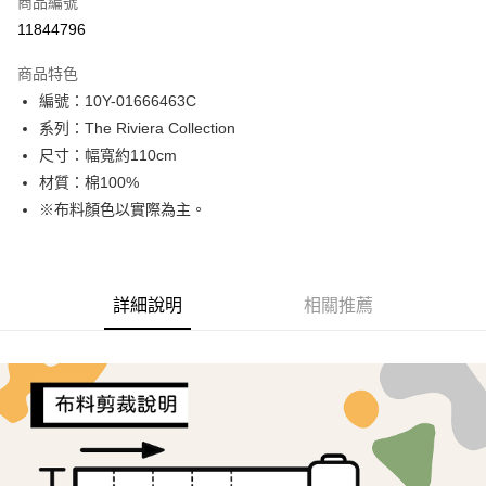
商品編號
超商取貨付款
11844796
LINE Pay
商品特色
Apple Pay
編號：10Y-01666463C
系列：The Riviera Collection
街口支付
尺寸：幅寬約110cm
Google Pay
材質：棉100%
※布料顏色以實際為主。
AFTEE先享後付
相關說明
【關於「AFTEE先享後付」】
ATM付款
AFTEE先享後付是「在收到商品之後才付款」的支付方式。 讓您購物簡單
詳細說明
相關推薦
便利好安心！
１．簡單：不需註冊會員、不需綁卡、不需儲值。
運送方式
２．便利：只要手機號碼，簡訊認證，即可結帳。
３．安心：先確認商品／服務後，再付款。
全家取貨付款
每筆NT$65，滿NT$1,500(含以上)免運費
【「AFTEE先享後付」結帳流程】
１．於結帳方式選擇「AFTEE先享後付」後，將跳轉至「AFTEE先享後付」
7-11取貨付款
結帳頁面，進行簡訊認證並確認金額後，即可完成結帳。
２．訂單成立數日內，您將收到繳費通知簡訊。
每筆NT$65，滿NT$1,500(含以上)免運費
３．收到繳費通知簡訊後14天內，點擊此簡訊中的連結，可透過四大超商／