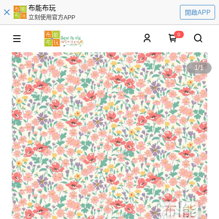
布能布玩
開啟APP
立刻使用官方APP
0
1
/
1