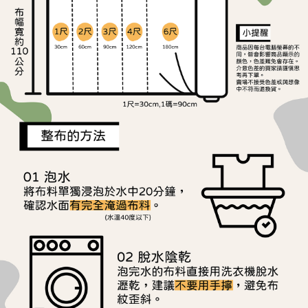
ATM／網路銀行／等多元方式進行付款，方視為交易完成。
宅配
※ 請注意：結帳手續完成當下不需立刻繳費，但若您需要取消訂單，請聯絡
每筆NT$150，滿NT$1,500(含以上)免運費
購買商品的店家。未經商家同意取消之訂單仍視為有效，需透過AFTEE先享
後付繳納相關費用。
離島宅配
※ 交易是否成功請以「AFTEE先享後付 」之結帳頁面顯示為準，若有關於
是否繳費成功／繳費後需取消欲退款等相關疑問，請聯繫「AFTEE先享後付
每筆NT$240
客戶支援中心」
https://netprotections.freshdesk.com/support/home
【注意事項】
１．透過由恩沛科技股份有限公司提供之「AFTEE先享後付」服務完成之交
易，需依本服務之必要範圍內提供個人資料，並將交易相關給付款項請求債
權轉讓予恩沛科技股份有限公司。
２．關於個人資料處理事宜，請瀏覽以下網址：
https://aftee.tw/terms/#terms3
３．未成年的使用者請事先徵得法定代理人或監護人之同意方可使用
「AFTEE先享後付」，若未經同意申辦者引起之損失，本公司不負相關責
任。
４．使用「AFTEE先享後付」時，將依據個別帳號之用戶狀況，依本公司即
時審查核予不同之上限額度；若仍有額度不足之情形，本公司將視審查結果
請求用戶進行身份認證。
５．嚴禁一人註冊多個帳號或使用他人資訊註冊。若發現惡意使用之情形，
恩沛科技股份有限公司將有權停止該用戶之使用額度並採取法律行動。