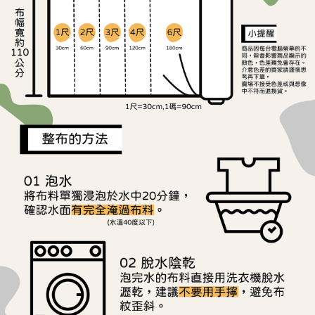
ATM／網路銀行／等多元方式進行付款，方視為交易完成。
宅配
※ 請注意：結帳手續完成當下不需立刻繳費，但若您需要取消訂單，請聯絡
每筆NT$150，滿NT$1,500(含以上)免運費
購買商品的店家。未經商家同意取消之訂單仍視為有效，需透過AFTEE先享
後付繳納相關費用。
離島宅配
※ 交易是否成功請以「AFTEE先享後付 」之結帳頁面顯示為準，若有關於
是否繳費成功／繳費後需取消欲退款等相關疑問，請聯繫「AFTEE先享後付
每筆NT$240
客戶支援中心」
https://netprotections.freshdesk.com/support/home
【注意事項】
１．透過由恩沛科技股份有限公司提供之「AFTEE先享後付」服務完成之交
易，需依本服務之必要範圍內提供個人資料，並將交易相關給付款項請求債
權轉讓予恩沛科技股份有限公司。
２．關於個人資料處理事宜，請瀏覽以下網址：
https://aftee.tw/terms/#terms3
３．未成年的使用者請事先徵得法定代理人或監護人之同意方可使用
「AFTEE先享後付」，若未經同意申辦者引起之損失，本公司不負相關責
任。
４．使用「AFTEE先享後付」時，將依據個別帳號之用戶狀況，依本公司即
時審查核予不同之上限額度；若仍有額度不足之情形，本公司將視審查結果
請求用戶進行身份認證。
５．嚴禁一人註冊多個帳號或使用他人資訊註冊。若發現惡意使用之情形，
恩沛科技股份有限公司將有權停止該用戶之使用額度並採取法律行動。