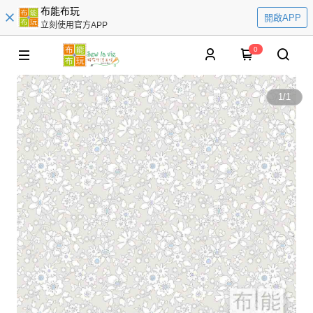
布能布玩
開啟APP
立刻使用官方APP
0
1
/
1