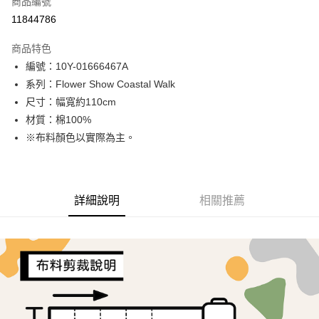
商品編號
超商取貨付款
11844786
LINE Pay
商品特色
Apple Pay
編號：10Y-01666467A
系列：Flower Show Coastal Walk
街口支付
尺寸：幅寬約110cm
Google Pay
材質：棉100%
※布料顏色以實際為主。
AFTEE先享後付
相關說明
【關於「AFTEE先享後付」】
ATM付款
AFTEE先享後付是「在收到商品之後才付款」的支付方式。 讓您購物簡單
詳細說明
相關推薦
便利好安心！
１．簡單：不需註冊會員、不需綁卡、不需儲值。
運送方式
２．便利：只要手機號碼，簡訊認證，即可結帳。
３．安心：先確認商品／服務後，再付款。
全家取貨付款
每筆NT$65，滿NT$1,500(含以上)免運費
【「AFTEE先享後付」結帳流程】
１．於結帳方式選擇「AFTEE先享後付」後，將跳轉至「AFTEE先享後付」
7-11取貨付款
結帳頁面，進行簡訊認證並確認金額後，即可完成結帳。
２．訂單成立數日內，您將收到繳費通知簡訊。
每筆NT$65，滿NT$1,500(含以上)免運費
３．收到繳費通知簡訊後14天內，點擊此簡訊中的連結，可透過四大超商／