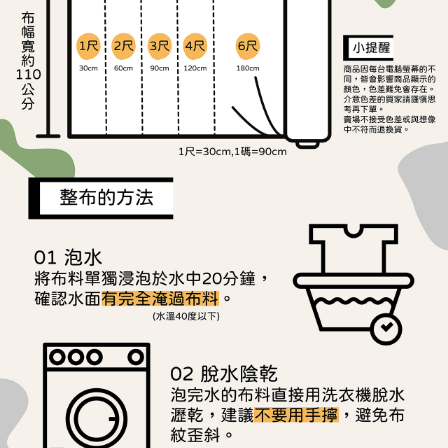
ATM／網路銀行／等多元方式進行付款，方視為交易完成。
宅配
※ 請注意：結帳手續完成當下不需立刻繳費，但若您需要取消訂單，請聯絡
每筆NT$150，滿NT$1,500(含以上)免運費
購買商品的店家。未經商家同意取消之訂單仍視為有效，需透過AFTEE先享
後付繳納相關費用。
離島宅配
※ 交易是否成功請以「AFTEE先享後付 」之結帳頁面顯示為準，若有關於
是否繳費成功／繳費後需取消欲退款等相關疑問，請聯繫「AFTEE先享後付
每筆NT$240
客戶支援中心」
https://netprotections.freshdesk.com/support/home
【注意事項】
１．透過由恩沛科技股份有限公司提供之「AFTEE先享後付」服務完成之交
易，需依本服務之必要範圍內提供個人資料，並將交易相關給付款項請求債
權轉讓予恩沛科技股份有限公司。
２．關於個人資料處理事宜，請瀏覽以下網址：
https://aftee.tw/terms/#terms3
３．未成年的使用者請事先徵得法定代理人或監護人之同意方可使用
「AFTEE先享後付」，若未經同意申辦者引起之損失，本公司不負相關責
任。
４．使用「AFTEE先享後付」時，將依據個別帳號之用戶狀況，依本公司即
時審查核予不同之上限額度；若仍有額度不足之情形，本公司將視審查結果
請求用戶進行身份認證。
５．嚴禁一人註冊多個帳號或使用他人資訊註冊。若發現惡意使用之情形，
恩沛科技股份有限公司將有權停止該用戶之使用額度並採取法律行動。