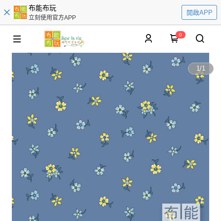
布能布玩
開啟APP
立刻使用官方APP
0
1
/
1