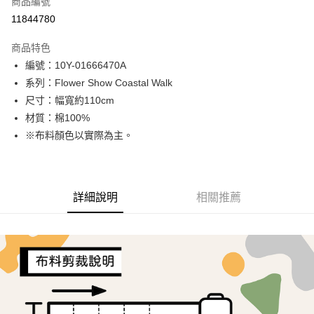
商品編號
超商取貨付款
11844780
LINE Pay
商品特色
Apple Pay
編號：10Y-01666470A
系列：Flower Show Coastal Walk
街口支付
尺寸：幅寬約110cm
Google Pay
材質：棉100%
※布料顏色以實際為主。
AFTEE先享後付
相關說明
【關於「AFTEE先享後付」】
ATM付款
AFTEE先享後付是「在收到商品之後才付款」的支付方式。 讓您購物簡單
詳細說明
相關推薦
便利好安心！
１．簡單：不需註冊會員、不需綁卡、不需儲值。
運送方式
２．便利：只要手機號碼，簡訊認證，即可結帳。
３．安心：先確認商品／服務後，再付款。
全家取貨付款
每筆NT$65，滿NT$1,500(含以上)免運費
【「AFTEE先享後付」結帳流程】
１．於結帳方式選擇「AFTEE先享後付」後，將跳轉至「AFTEE先享後付」
7-11取貨付款
結帳頁面，進行簡訊認證並確認金額後，即可完成結帳。
２．訂單成立數日內，您將收到繳費通知簡訊。
每筆NT$65，滿NT$1,500(含以上)免運費
３．收到繳費通知簡訊後14天內，點擊此簡訊中的連結，可透過四大超商／