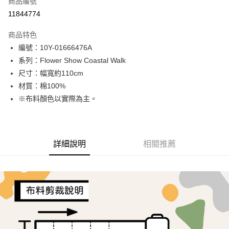
商品編號
超商取貨付款
11844774
LINE Pay
商品特色
Apple Pay
編號：10Y-01666476A
系列：Flower Show Coastal Walk
街口支付
尺寸：幅寬約110cm
Google Pay
材質：棉100%
※布料顏色以實際為主。
AFTEE先享後付
相關說明
【關於「AFTEE先享後付」】
ATM付款
AFTEE先享後付是「在收到商品之後才付款」的支付方式。 讓您購物簡單
詳細說明
相關推薦
便利好安心！
１．簡單：不需註冊會員、不需綁卡、不需儲值。
運送方式
２．便利：只要手機號碼，簡訊認證，即可結帳。
３．安心：先確認商品／服務後，再付款。
全家取貨付款
每筆NT$65，滿NT$1,500(含以上)免運費
【「AFTEE先享後付」結帳流程】
１．於結帳方式選擇「AFTEE先享後付」後，將跳轉至「AFTEE先享後付」
7-11取貨付款
結帳頁面，進行簡訊認證並確認金額後，即可完成結帳。
２．訂單成立數日內，您將收到繳費通知簡訊。
每筆NT$65，滿NT$1,500(含以上)免運費
３．收到繳費通知簡訊後14天內，點擊此簡訊中的連結，可透過四大超商／