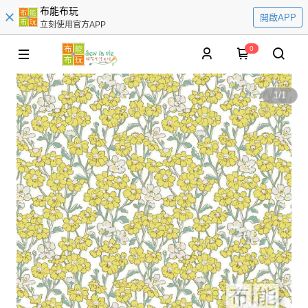
布能布玩
開啟APP
立刻使用官方APP
0
1
/
1