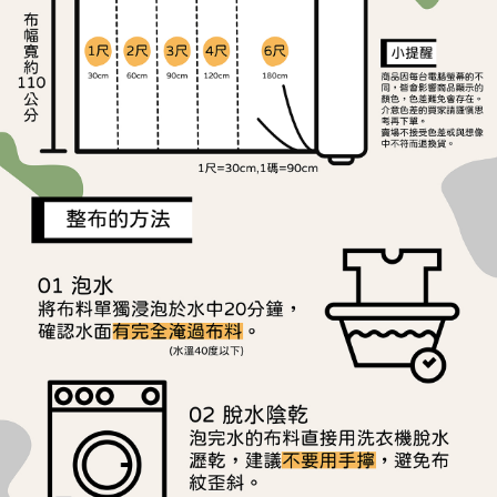
ATM／網路銀行／等多元方式進行付款，方視為交易完成。
宅配
※ 請注意：結帳手續完成當下不需立刻繳費，但若您需要取消訂單，請聯絡
每筆NT$150，滿NT$1,500(含以上)免運費
購買商品的店家。未經商家同意取消之訂單仍視為有效，需透過AFTEE先享
後付繳納相關費用。
離島宅配
※ 交易是否成功請以「AFTEE先享後付 」之結帳頁面顯示為準，若有關於
是否繳費成功／繳費後需取消欲退款等相關疑問，請聯繫「AFTEE先享後付
每筆NT$240
客戶支援中心」
https://netprotections.freshdesk.com/support/home
【注意事項】
１．透過由恩沛科技股份有限公司提供之「AFTEE先享後付」服務完成之交
易，需依本服務之必要範圍內提供個人資料，並將交易相關給付款項請求債
權轉讓予恩沛科技股份有限公司。
２．關於個人資料處理事宜，請瀏覽以下網址：
https://aftee.tw/terms/#terms3
３．未成年的使用者請事先徵得法定代理人或監護人之同意方可使用
「AFTEE先享後付」，若未經同意申辦者引起之損失，本公司不負相關責
任。
４．使用「AFTEE先享後付」時，將依據個別帳號之用戶狀況，依本公司即
時審查核予不同之上限額度；若仍有額度不足之情形，本公司將視審查結果
請求用戶進行身份認證。
５．嚴禁一人註冊多個帳號或使用他人資訊註冊。若發現惡意使用之情形，
恩沛科技股份有限公司將有權停止該用戶之使用額度並採取法律行動。