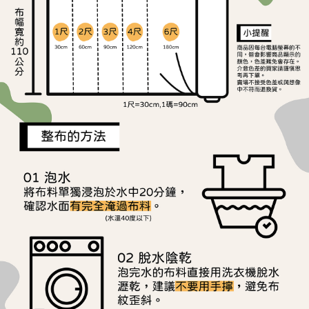
ATM／網路銀行／等多元方式進行付款，方視為交易完成。
宅配
※ 請注意：結帳手續完成當下不需立刻繳費，但若您需要取消訂單，請聯絡
每筆NT$150，滿NT$1,500(含以上)免運費
購買商品的店家。未經商家同意取消之訂單仍視為有效，需透過AFTEE先享
後付繳納相關費用。
離島宅配
※ 交易是否成功請以「AFTEE先享後付 」之結帳頁面顯示為準，若有關於
是否繳費成功／繳費後需取消欲退款等相關疑問，請聯繫「AFTEE先享後付
每筆NT$240
客戶支援中心」
https://netprotections.freshdesk.com/support/home
【注意事項】
１．透過由恩沛科技股份有限公司提供之「AFTEE先享後付」服務完成之交
易，需依本服務之必要範圍內提供個人資料，並將交易相關給付款項請求債
權轉讓予恩沛科技股份有限公司。
２．關於個人資料處理事宜，請瀏覽以下網址：
https://aftee.tw/terms/#terms3
３．未成年的使用者請事先徵得法定代理人或監護人之同意方可使用
「AFTEE先享後付」，若未經同意申辦者引起之損失，本公司不負相關責
任。
４．使用「AFTEE先享後付」時，將依據個別帳號之用戶狀況，依本公司即
時審查核予不同之上限額度；若仍有額度不足之情形，本公司將視審查結果
請求用戶進行身份認證。
５．嚴禁一人註冊多個帳號或使用他人資訊註冊。若發現惡意使用之情形，
恩沛科技股份有限公司將有權停止該用戶之使用額度並採取法律行動。