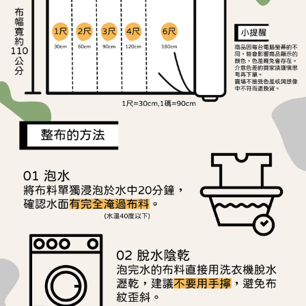
ATM／網路銀行／等多元方式進行付款，方視為交易完成。
宅配
※ 請注意：結帳手續完成當下不需立刻繳費，但若您需要取消訂單，請聯絡
每筆NT$150，滿NT$1,500(含以上)免運費
購買商品的店家。未經商家同意取消之訂單仍視為有效，需透過AFTEE先享
後付繳納相關費用。
離島宅配
※ 交易是否成功請以「AFTEE先享後付 」之結帳頁面顯示為準，若有關於
是否繳費成功／繳費後需取消欲退款等相關疑問，請聯繫「AFTEE先享後付
每筆NT$240
客戶支援中心」
https://netprotections.freshdesk.com/support/home
【注意事項】
１．透過由恩沛科技股份有限公司提供之「AFTEE先享後付」服務完成之交
易，需依本服務之必要範圍內提供個人資料，並將交易相關給付款項請求債
權轉讓予恩沛科技股份有限公司。
２．關於個人資料處理事宜，請瀏覽以下網址：
https://aftee.tw/terms/#terms3
３．未成年的使用者請事先徵得法定代理人或監護人之同意方可使用
「AFTEE先享後付」，若未經同意申辦者引起之損失，本公司不負相關責
任。
４．使用「AFTEE先享後付」時，將依據個別帳號之用戶狀況，依本公司即
時審查核予不同之上限額度；若仍有額度不足之情形，本公司將視審查結果
請求用戶進行身份認證。
５．嚴禁一人註冊多個帳號或使用他人資訊註冊。若發現惡意使用之情形，
恩沛科技股份有限公司將有權停止該用戶之使用額度並採取法律行動。