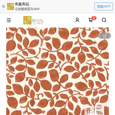
布能布玩
開啟APP
立刻使用官方APP
0
1
/
1