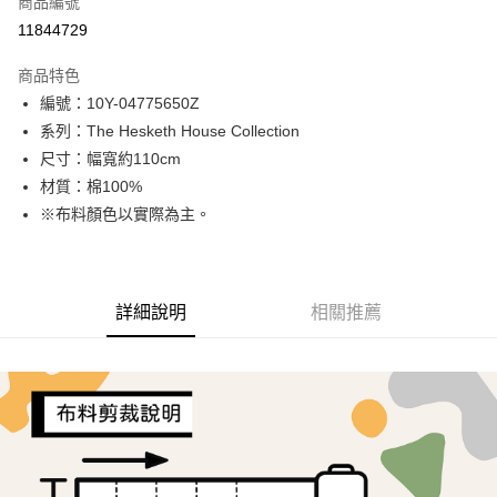
商品編號
超商取貨付款
11844729
LINE Pay
商品特色
Apple Pay
編號：10Y-04775650Z
系列：The Hesketh House Collection
街口支付
尺寸：幅寬約110cm
Google Pay
材質：棉100%
※布料顏色以實際為主。
AFTEE先享後付
相關說明
【關於「AFTEE先享後付」】
ATM付款
AFTEE先享後付是「在收到商品之後才付款」的支付方式。 讓您購物簡單
詳細說明
相關推薦
便利好安心！
１．簡單：不需註冊會員、不需綁卡、不需儲值。
運送方式
２．便利：只要手機號碼，簡訊認證，即可結帳。
３．安心：先確認商品／服務後，再付款。
全家取貨付款
每筆NT$65，滿NT$1,500(含以上)免運費
【「AFTEE先享後付」結帳流程】
１．於結帳方式選擇「AFTEE先享後付」後，將跳轉至「AFTEE先享後付」
7-11取貨付款
結帳頁面，進行簡訊認證並確認金額後，即可完成結帳。
２．訂單成立數日內，您將收到繳費通知簡訊。
每筆NT$65，滿NT$1,500(含以上)免運費
３．收到繳費通知簡訊後14天內，點擊此簡訊中的連結，可透過四大超商／