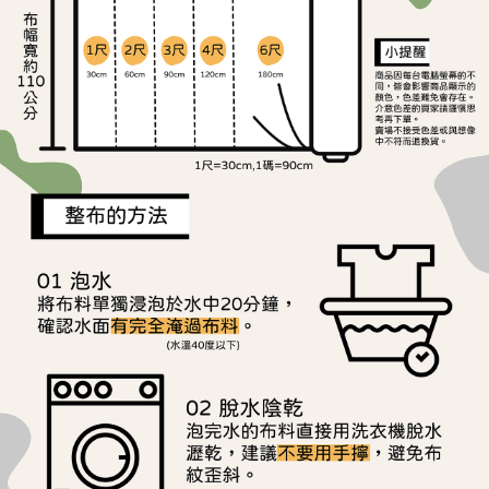
ATM／網路銀行／等多元方式進行付款，方視為交易完成。
宅配
※ 請注意：結帳手續完成當下不需立刻繳費，但若您需要取消訂單，請聯絡
每筆NT$150，滿NT$1,500(含以上)免運費
購買商品的店家。未經商家同意取消之訂單仍視為有效，需透過AFTEE先享
後付繳納相關費用。
離島宅配
※ 交易是否成功請以「AFTEE先享後付 」之結帳頁面顯示為準，若有關於
是否繳費成功／繳費後需取消欲退款等相關疑問，請聯繫「AFTEE先享後付
每筆NT$240
客戶支援中心」
https://netprotections.freshdesk.com/support/home
【注意事項】
１．透過由恩沛科技股份有限公司提供之「AFTEE先享後付」服務完成之交
易，需依本服務之必要範圍內提供個人資料，並將交易相關給付款項請求債
權轉讓予恩沛科技股份有限公司。
２．關於個人資料處理事宜，請瀏覽以下網址：
https://aftee.tw/terms/#terms3
３．未成年的使用者請事先徵得法定代理人或監護人之同意方可使用
「AFTEE先享後付」，若未經同意申辦者引起之損失，本公司不負相關責
任。
４．使用「AFTEE先享後付」時，將依據個別帳號之用戶狀況，依本公司即
時審查核予不同之上限額度；若仍有額度不足之情形，本公司將視審查結果
請求用戶進行身份認證。
５．嚴禁一人註冊多個帳號或使用他人資訊註冊。若發現惡意使用之情形，
恩沛科技股份有限公司將有權停止該用戶之使用額度並採取法律行動。