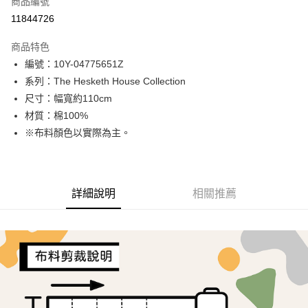
商品編號
超商取貨付款
11844726
LINE Pay
商品特色
Apple Pay
編號：10Y-04775651Z
系列：The Hesketh House Collection
街口支付
尺寸：幅寬約110cm
Google Pay
材質：棉100%
※布料顏色以實際為主。
AFTEE先享後付
相關說明
【關於「AFTEE先享後付」】
ATM付款
AFTEE先享後付是「在收到商品之後才付款」的支付方式。 讓您購物簡單
詳細說明
相關推薦
便利好安心！
１．簡單：不需註冊會員、不需綁卡、不需儲值。
運送方式
２．便利：只要手機號碼，簡訊認證，即可結帳。
３．安心：先確認商品／服務後，再付款。
全家取貨付款
每筆NT$65，滿NT$1,500(含以上)免運費
【「AFTEE先享後付」結帳流程】
１．於結帳方式選擇「AFTEE先享後付」後，將跳轉至「AFTEE先享後付」
7-11取貨付款
結帳頁面，進行簡訊認證並確認金額後，即可完成結帳。
２．訂單成立數日內，您將收到繳費通知簡訊。
每筆NT$65，滿NT$1,500(含以上)免運費
３．收到繳費通知簡訊後14天內，點擊此簡訊中的連結，可透過四大超商／