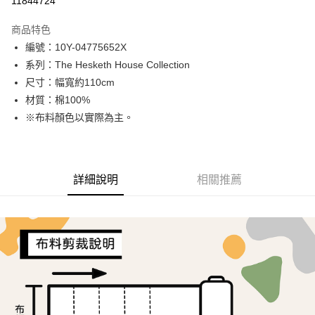
11844724
LINE Pay
商品特色
Apple Pay
編號：10Y-04775652X
系列：The Hesketh House Collection
街口支付
尺寸：幅寬約110cm
Google Pay
材質：棉100%
※布料顏色以實際為主。
AFTEE先享後付
相關說明
【關於「AFTEE先享後付」】
ATM付款
AFTEE先享後付是「在收到商品之後才付款」的支付方式。 讓您購物簡單
詳細說明
相關推薦
便利好安心！
１．簡單：不需註冊會員、不需綁卡、不需儲值。
運送方式
２．便利：只要手機號碼，簡訊認證，即可結帳。
３．安心：先確認商品／服務後，再付款。
全家取貨付款
每筆NT$65，滿NT$1,500(含以上)免運費
【「AFTEE先享後付」結帳流程】
１．於結帳方式選擇「AFTEE先享後付」後，將跳轉至「AFTEE先享後付」
7-11取貨付款
結帳頁面，進行簡訊認證並確認金額後，即可完成結帳。
２．訂單成立數日內，您將收到繳費通知簡訊。
每筆NT$65，滿NT$1,500(含以上)免運費
３．收到繳費通知簡訊後14天內，點擊此簡訊中的連結，可透過四大超商／
ATM／網路銀行／等多元方式進行付款，方視為交易完成。
宅配