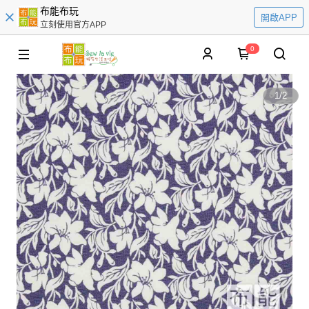
布能布玩
開啟APP
立刻使用官方APP
0
1
/
2