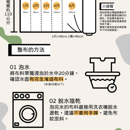
※ 請注意：結帳手續完成當下不需立刻繳費，但若您需要取消訂單，請聯絡
每筆NT$150，滿NT$1,500(含以上)免運費
購買商品的店家。未經商家同意取消之訂單仍視為有效，需透過AFTEE先享
後付繳納相關費用。
離島宅配
※ 交易是否成功請以「AFTEE先享後付 」之結帳頁面顯示為準，若有關於
是否繳費成功／繳費後需取消欲退款等相關疑問，請聯繫「AFTEE先享後付
每筆NT$240
客戶支援中心」
https://netprotections.freshdesk.com/support/home
【注意事項】
１．透過由恩沛科技股份有限公司提供之「AFTEE先享後付」服務完成之交
易，需依本服務之必要範圍內提供個人資料，並將交易相關給付款項請求債
權轉讓予恩沛科技股份有限公司。
２．關於個人資料處理事宜，請瀏覽以下網址：
https://aftee.tw/terms/#terms3
３．未成年的使用者請事先徵得法定代理人或監護人之同意方可使用
「AFTEE先享後付」，若未經同意申辦者引起之損失，本公司不負相關責
任。
４．使用「AFTEE先享後付」時，將依據個別帳號之用戶狀況，依本公司即
時審查核予不同之上限額度；若仍有額度不足之情形，本公司將視審查結果
請求用戶進行身份認證。
５．嚴禁一人註冊多個帳號或使用他人資訊註冊。若發現惡意使用之情形，
恩沛科技股份有限公司將有權停止該用戶之使用額度並採取法律行動。