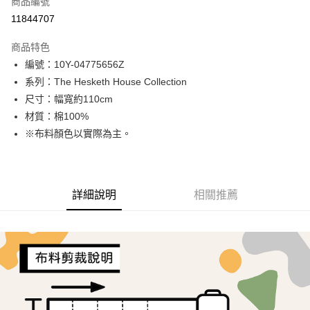
商品編號
超商取貨付款
11844707
LINE Pay
商品特色
Apple Pay
編號：10Y-04775656Z
系列：The Hesketh House Collection
街口支付
尺寸：幅寬約110cm
Google Pay
材質：棉100%
※布料顏色以實際為主。
AFTEE先享後付
相關說明
【關於「AFTEE先享後付」】
ATM付款
AFTEE先享後付是「在收到商品之後才付款」的支付方式。 讓您購物簡單
詳細說明
相關推薦
便利好安心！
１．簡單：不需註冊會員、不需綁卡、不需儲值。
運送方式
２．便利：只要手機號碼，簡訊認證，即可結帳。
３．安心：先確認商品／服務後，再付款。
全家取貨付款
每筆NT$65，滿NT$1,500(含以上)免運費
【「AFTEE先享後付」結帳流程】
１．於結帳方式選擇「AFTEE先享後付」後，將跳轉至「AFTEE先享後付」
7-11取貨付款
結帳頁面，進行簡訊認證並確認金額後，即可完成結帳。
２．訂單成立數日內，您將收到繳費通知簡訊。
每筆NT$65，滿NT$1,500(含以上)免運費
３．收到繳費通知簡訊後14天內，點擊此簡訊中的連結，可透過四大超商／