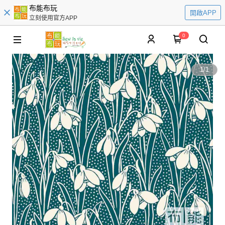
布能布玩
開啟APP
立刻使用官方APP
0
1
/
1