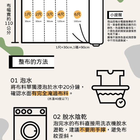
ATM／網路銀行／等多元方式進行付款，方視為交易完成。
宅配
※ 請注意：結帳手續完成當下不需立刻繳費，但若您需要取消訂單，請聯絡
每筆NT$150，滿NT$1,500(含以上)免運費
購買商品的店家。未經商家同意取消之訂單仍視為有效，需透過AFTEE先享
後付繳納相關費用。
離島宅配
※ 交易是否成功請以「AFTEE先享後付 」之結帳頁面顯示為準，若有關於
是否繳費成功／繳費後需取消欲退款等相關疑問，請聯繫「AFTEE先享後付
每筆NT$240
客戶支援中心」
https://netprotections.freshdesk.com/support/home
【注意事項】
１．透過由恩沛科技股份有限公司提供之「AFTEE先享後付」服務完成之交
易，需依本服務之必要範圍內提供個人資料，並將交易相關給付款項請求債
權轉讓予恩沛科技股份有限公司。
２．關於個人資料處理事宜，請瀏覽以下網址：
https://aftee.tw/terms/#terms3
３．未成年的使用者請事先徵得法定代理人或監護人之同意方可使用
「AFTEE先享後付」，若未經同意申辦者引起之損失，本公司不負相關責
任。
４．使用「AFTEE先享後付」時，將依據個別帳號之用戶狀況，依本公司即
時審查核予不同之上限額度；若仍有額度不足之情形，本公司將視審查結果
請求用戶進行身份認證。
５．嚴禁一人註冊多個帳號或使用他人資訊註冊。若發現惡意使用之情形，
恩沛科技股份有限公司將有權停止該用戶之使用額度並採取法律行動。