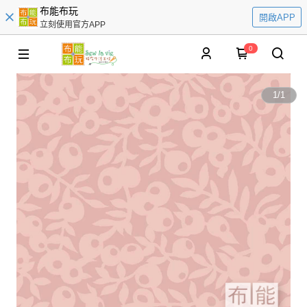
布能布玩
開啟APP
立刻使用官方APP
0
1
/
1