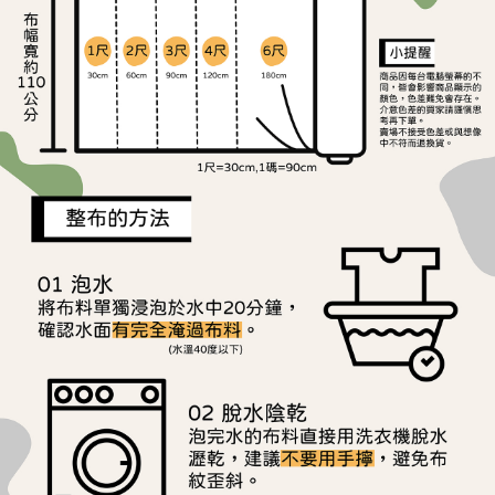
ATM／網路銀行／等多元方式進行付款，方視為交易完成。
宅配
※ 請注意：結帳手續完成當下不需立刻繳費，但若您需要取消訂單，請聯絡
每筆NT$150，滿NT$1,500(含以上)免運費
購買商品的店家。未經商家同意取消之訂單仍視為有效，需透過AFTEE先享
後付繳納相關費用。
離島宅配
※ 交易是否成功請以「AFTEE先享後付 」之結帳頁面顯示為準，若有關於
是否繳費成功／繳費後需取消欲退款等相關疑問，請聯繫「AFTEE先享後付
每筆NT$240
客戶支援中心」
https://netprotections.freshdesk.com/support/home
【注意事項】
１．透過由恩沛科技股份有限公司提供之「AFTEE先享後付」服務完成之交
易，需依本服務之必要範圍內提供個人資料，並將交易相關給付款項請求債
權轉讓予恩沛科技股份有限公司。
２．關於個人資料處理事宜，請瀏覽以下網址：
https://aftee.tw/terms/#terms3
３．未成年的使用者請事先徵得法定代理人或監護人之同意方可使用
「AFTEE先享後付」，若未經同意申辦者引起之損失，本公司不負相關責
任。
４．使用「AFTEE先享後付」時，將依據個別帳號之用戶狀況，依本公司即
時審查核予不同之上限額度；若仍有額度不足之情形，本公司將視審查結果
請求用戶進行身份認證。
５．嚴禁一人註冊多個帳號或使用他人資訊註冊。若發現惡意使用之情形，
恩沛科技股份有限公司將有權停止該用戶之使用額度並採取法律行動。