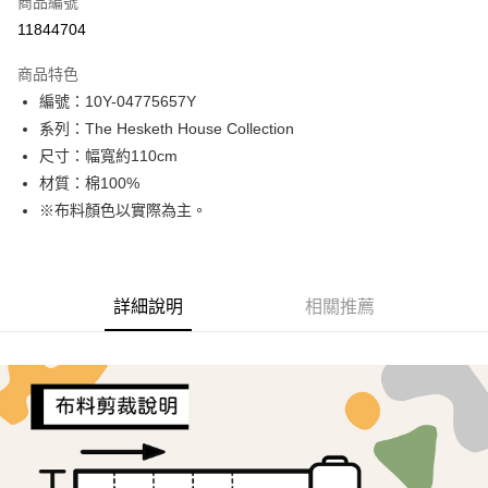
商品編號
超商取貨付款
11844704
LINE Pay
商品特色
Apple Pay
編號：10Y-04775657Y
系列：The Hesketh House Collection
街口支付
尺寸：幅寬約110cm
Google Pay
材質：棉100%
※布料顏色以實際為主。
AFTEE先享後付
相關說明
【關於「AFTEE先享後付」】
ATM付款
AFTEE先享後付是「在收到商品之後才付款」的支付方式。 讓您購物簡單
詳細說明
相關推薦
便利好安心！
１．簡單：不需註冊會員、不需綁卡、不需儲值。
運送方式
２．便利：只要手機號碼，簡訊認證，即可結帳。
３．安心：先確認商品／服務後，再付款。
全家取貨付款
每筆NT$65，滿NT$1,500(含以上)免運費
【「AFTEE先享後付」結帳流程】
１．於結帳方式選擇「AFTEE先享後付」後，將跳轉至「AFTEE先享後付」
7-11取貨付款
結帳頁面，進行簡訊認證並確認金額後，即可完成結帳。
２．訂單成立數日內，您將收到繳費通知簡訊。
每筆NT$65，滿NT$1,500(含以上)免運費
３．收到繳費通知簡訊後14天內，點擊此簡訊中的連結，可透過四大超商／