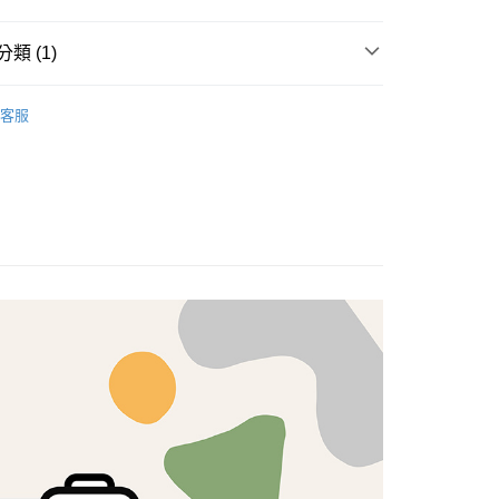
享後付
類 (1)
FTEE先享後付」】
brics
先享後付是「在收到商品之後才付款」的支付方式。 讓您購物簡單
Lasenby 棉布
客服
心！
：不需註冊會員、不需綁卡、不需儲值。
：只要手機號碼，簡訊認證，即可結帳。
：先確認商品／服務後，再付款。
付款
EE先享後付」結帳流程】
5，滿NT$1,500(含以上)免運費
方式選擇「AFTEE先享後付」後，將跳轉至「AFTEE先享後
頁面，進行簡訊認證並確認金額後，即可完成結帳。
付款
成立數日內，您將收到繳費通知簡訊。
費通知簡訊後14天內，點擊此簡訊中的連結，可透過四大超商
5，滿NT$1,500(含以上)免運費
網路銀行／等多元方式進行付款，方視為交易完成。
：結帳手續完成當下不需立刻繳費，但若您需要取消訂單，請聯
的店家。未經商家同意取消之訂單仍視為有效，需透過AFTEE
繳納相關費用。
50，滿NT$1,500(含以上)免運費
否成功請以「AFTEE先享後付 」之結帳頁面顯示為準，若有關於
功／繳費後需取消欲退款等相關疑問，請聯繫「AFTEE先享後
援中心」
https://netprotections.freshdesk.com/support/home
40
項】
恩沛科技股份有限公司提供之「AFTEE先享後付」服務完成之