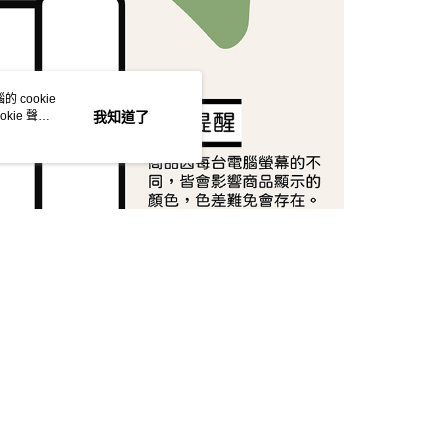
依本服務之必要範圍內提供個人資料，並將交易相關給付款項請
讓予恩沛科技股份有限公司。
個人資料處理事宜，請瀏覽以下網址：
ee.tw/terms/#terms3
年的使用者請事先徵得法定代理人或監護人之同意方可使用
 cookie
E先享後付」，若未經同意申辦者引起之損失，本公司不負相關責
kie 聲明
我知道了
AFTEE先享後付」時，將依據個別帳號之用戶狀況，依本公司
核予不同之上限額度；若仍有額度不足之情形，本公司將視審查
用戶進行身份認證。
一人註冊多個帳號或使用他人資訊註冊。若發現惡意使用之情
科技股份有限公司將有權停止該用戶之使用額度並採取法律行