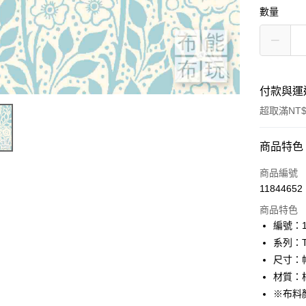
數量
付款與運
超取滿NT$
付款方式
商品特色
信用卡一
商品編號
11844652
超商取貨
商品特色
LINE Pay
編號：10
系列：The
Apple Pay
尺寸：幅
街口支付
材質：棉
※布料
Google Pa