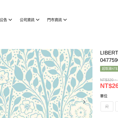
公告
公司資訊
門市資訊
LIBER
047759
超取滿NT$
NT$320 ~
NT$26
單位
尺