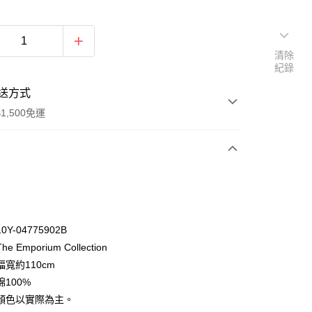
清除
紀錄
送方式
1,500免運
次付款
付款
Y-04775902B
 Emporium Collection
寬約110cm
100%
顏色以實際為主。
y