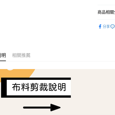
AFTEE先
商品相關分
相關說明
【關於「A
ATM付款
Liberty Fa
AFTEE
分享
便利好安
１．簡單
２．便利
運送方式
３．安心
全家取貨
【「AFT
每筆NT$6
１．於結帳
說明
相關推薦
付」結帳
7-11取貨
２．訂單
３．收到繳
每筆NT$6
／ATM／
※ 請注意
宅配
絡購買商品
先享後付
每筆NT$1
※ 交易是
是否繳費成
離島宅配
付客戶支
每筆NT$2
【注意事
１．透過由