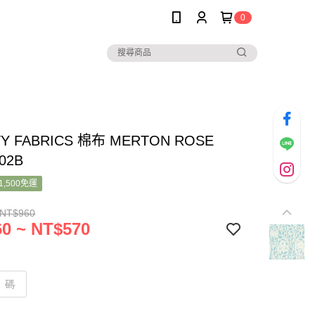
0
TY FABRICS 棉布 MERTON ROSE
02B
1,500免運
 NT$960
0 ~ NT$570
碼