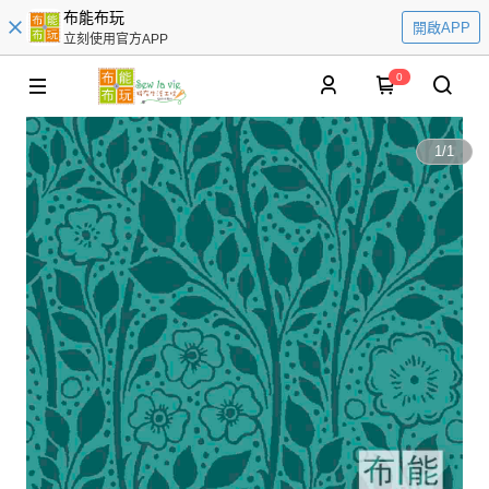
布能布玩
開啟APP
立刻使用官方APP
0
1
/
1