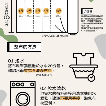
ATM／網路銀行／等多元方式進行付款，方視為交易完成。
宅配
※ 請注意：結帳手續完成當下不需立刻繳費，但若您需要取消訂單，請聯絡
每筆NT$150，滿NT$1,500(含以上)免運費
購買商品的店家。未經商家同意取消之訂單仍視為有效，需透過AFTEE先享
後付繳納相關費用。
離島宅配
※ 交易是否成功請以「AFTEE先享後付 」之結帳頁面顯示為準，若有關於
是否繳費成功／繳費後需取消欲退款等相關疑問，請聯繫「AFTEE先享後付
每筆NT$240
客戶支援中心」
https://netprotections.freshdesk.com/support/home
【注意事項】
１．透過由恩沛科技股份有限公司提供之「AFTEE先享後付」服務完成之交
易，需依本服務之必要範圍內提供個人資料，並將交易相關給付款項請求債
權轉讓予恩沛科技股份有限公司。
２．關於個人資料處理事宜，請瀏覽以下網址：
https://aftee.tw/terms/#terms3
３．未成年的使用者請事先徵得法定代理人或監護人之同意方可使用
「AFTEE先享後付」，若未經同意申辦者引起之損失，本公司不負相關責
任。
４．使用「AFTEE先享後付」時，將依據個別帳號之用戶狀況，依本公司即
時審查核予不同之上限額度；若仍有額度不足之情形，本公司將視審查結果
請求用戶進行身份認證。
５．嚴禁一人註冊多個帳號或使用他人資訊註冊。若發現惡意使用之情形，
恩沛科技股份有限公司將有權停止該用戶之使用額度並採取法律行動。