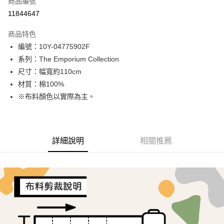
商品編號
超商取貨付款
11844647
LINE Pay
商品特色
Apple Pay
編號：10Y-04775902F
系列：The Emporium Collection
街口支付
尺寸：幅寬約110cm
Google Pay
材質：棉100%
※布料顏色以實際為主。
AFTEE先享後付
相關說明
【關於「AFTEE先享後付」】
ATM付款
AFTEE先享後付是「在收到商品之後才付款」的支付方式。 讓您購物簡單
詳細說明
相關推薦
便利好安心！
１．簡單：不需註冊會員、不需綁卡、不需儲值。
運送方式
２．便利：只要手機號碼，簡訊認證，即可結帳。
３．安心：先確認商品／服務後，再付款。
全家取貨付款
每筆NT$65，滿NT$1,500(含以上)免運費
【「AFTEE先享後付」結帳流程】
１．於結帳方式選擇「AFTEE先享後付」後，將跳轉至「AFTEE先享後付」
7-11取貨付款
結帳頁面，進行簡訊認證並確認金額後，即可完成結帳。
２．訂單成立數日內，您將收到繳費通知簡訊。
每筆NT$65，滿NT$1,500(含以上)免運費
３．收到繳費通知簡訊後14天內，點擊此簡訊中的連結，可透過四大超商／