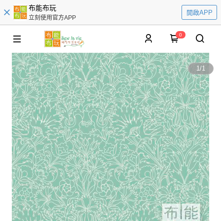
布能布玩
開啟APP
立刻使用官方APP
0
1
/
1