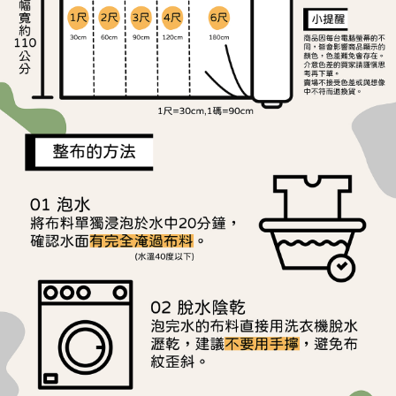
※ 請注意：結帳手續完成當下不需立刻繳費，但若您需要取消訂單，請聯絡
每筆NT$150，滿NT$1,500(含以上)免運費
購買商品的店家。未經商家同意取消之訂單仍視為有效，需透過AFTEE先享
後付繳納相關費用。
離島宅配
※ 交易是否成功請以「AFTEE先享後付 」之結帳頁面顯示為準，若有關於
是否繳費成功／繳費後需取消欲退款等相關疑問，請聯繫「AFTEE先享後付
每筆NT$240
客戶支援中心」
https://netprotections.freshdesk.com/support/home
【注意事項】
１．透過由恩沛科技股份有限公司提供之「AFTEE先享後付」服務完成之交
易，需依本服務之必要範圍內提供個人資料，並將交易相關給付款項請求債
權轉讓予恩沛科技股份有限公司。
２．關於個人資料處理事宜，請瀏覽以下網址：
https://aftee.tw/terms/#terms3
３．未成年的使用者請事先徵得法定代理人或監護人之同意方可使用
「AFTEE先享後付」，若未經同意申辦者引起之損失，本公司不負相關責
任。
４．使用「AFTEE先享後付」時，將依據個別帳號之用戶狀況，依本公司即
時審查核予不同之上限額度；若仍有額度不足之情形，本公司將視審查結果
請求用戶進行身份認證。
５．嚴禁一人註冊多個帳號或使用他人資訊註冊。若發現惡意使用之情形，
恩沛科技股份有限公司將有權停止該用戶之使用額度並採取法律行動。