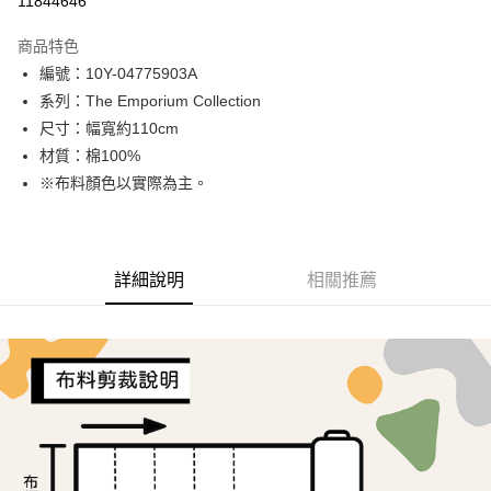
11844646
LINE Pay
商品特色
Apple Pay
編號：10Y-04775903A
系列：The Emporium Collection
街口支付
尺寸：幅寬約110cm
Google Pay
材質：棉100%
※布料顏色以實際為主。
AFTEE先享後付
相關說明
【關於「AFTEE先享後付」】
ATM付款
AFTEE先享後付是「在收到商品之後才付款」的支付方式。 讓您購物簡單
詳細說明
相關推薦
便利好安心！
１．簡單：不需註冊會員、不需綁卡、不需儲值。
運送方式
２．便利：只要手機號碼，簡訊認證，即可結帳。
３．安心：先確認商品／服務後，再付款。
全家取貨付款
每筆NT$65，滿NT$1,500(含以上)免運費
【「AFTEE先享後付」結帳流程】
１．於結帳方式選擇「AFTEE先享後付」後，將跳轉至「AFTEE先享後付」
7-11取貨付款
結帳頁面，進行簡訊認證並確認金額後，即可完成結帳。
２．訂單成立數日內，您將收到繳費通知簡訊。
每筆NT$65，滿NT$1,500(含以上)免運費
３．收到繳費通知簡訊後14天內，點擊此簡訊中的連結，可透過四大超商／
ATM／網路銀行／等多元方式進行付款，方視為交易完成。
宅配