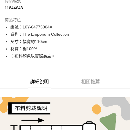
商品編號
超商取貨付款
11844643
LINE Pay
商品特色
Apple Pay
編號：10Y-04775904A
系列：The Emporium Collection
街口支付
尺寸：幅寬約110cm
Google Pay
材質：棉100%
※布料顏色以實際為主。
AFTEE先享後付
相關說明
【關於「AFTEE先享後付」】
ATM付款
AFTEE先享後付是「在收到商品之後才付款」的支付方式。 讓您購物簡單
詳細說明
相關推薦
便利好安心！
１．簡單：不需註冊會員、不需綁卡、不需儲值。
運送方式
２．便利：只要手機號碼，簡訊認證，即可結帳。
３．安心：先確認商品／服務後，再付款。
全家取貨付款
每筆NT$65，滿NT$1,500(含以上)免運費
【「AFTEE先享後付」結帳流程】
１．於結帳方式選擇「AFTEE先享後付」後，將跳轉至「AFTEE先享後付」
7-11取貨付款
結帳頁面，進行簡訊認證並確認金額後，即可完成結帳。
２．訂單成立數日內，您將收到繳費通知簡訊。
每筆NT$65，滿NT$1,500(含以上)免運費
３．收到繳費通知簡訊後14天內，點擊此簡訊中的連結，可透過四大超商／