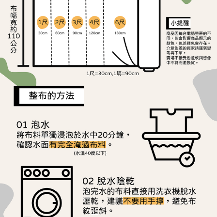
ATM／網路銀行／等多元方式進行付款，方視為交易完成。
宅配
※ 請注意：結帳手續完成當下不需立刻繳費，但若您需要取消訂單，請聯絡
每筆NT$150，滿NT$1,500(含以上)免運費
購買商品的店家。未經商家同意取消之訂單仍視為有效，需透過AFTEE先享
後付繳納相關費用。
離島宅配
※ 交易是否成功請以「AFTEE先享後付 」之結帳頁面顯示為準，若有關於
是否繳費成功／繳費後需取消欲退款等相關疑問，請聯繫「AFTEE先享後付
每筆NT$240
客戶支援中心」
https://netprotections.freshdesk.com/support/home
【注意事項】
１．透過由恩沛科技股份有限公司提供之「AFTEE先享後付」服務完成之交
易，需依本服務之必要範圍內提供個人資料，並將交易相關給付款項請求債
權轉讓予恩沛科技股份有限公司。
２．關於個人資料處理事宜，請瀏覽以下網址：
https://aftee.tw/terms/#terms3
３．未成年的使用者請事先徵得法定代理人或監護人之同意方可使用
「AFTEE先享後付」，若未經同意申辦者引起之損失，本公司不負相關責
任。
４．使用「AFTEE先享後付」時，將依據個別帳號之用戶狀況，依本公司即
時審查核予不同之上限額度；若仍有額度不足之情形，本公司將視審查結果
請求用戶進行身份認證。
５．嚴禁一人註冊多個帳號或使用他人資訊註冊。若發現惡意使用之情形，
恩沛科技股份有限公司將有權停止該用戶之使用額度並採取法律行動。