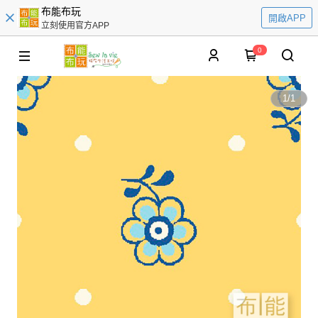
布能布玩
開啟APP
立刻使用官方APP
0
1
/
1