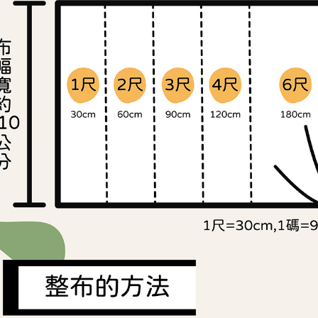
交易，需
求債權轉
２．關於
https://aft
３．未成
「AFTE
任。
４．使用「
即時審查
結果請求
５．嚴禁
形，恩沛
動。