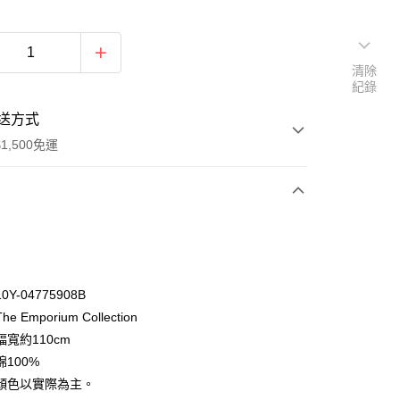
清除
紀錄
送方式
1,500免運
次付款
付款
Y-04775908B
 Emporium Collection
寬約110cm
100%
顏色以實際為主。
y