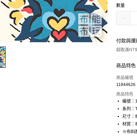
數量
付款與運
超取滿NT$
付款方式
商品特色
信用卡一
商品編號
11844626
超商取貨
商品特色
LINE Pay
編號：10
系列：The
Apple Pay
尺寸：幅
街口支付
材質：棉
※布料
Google Pa