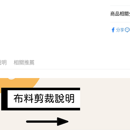
AFTEE先
商品相關分
相關說明
【關於「A
ATM付款
Liberty Fa
AFTEE
分享
便利好安
１．簡單
２．便利
運送方式
３．安心
全家取貨
【「AFT
每筆NT$6
１．於結帳
說明
相關推薦
付」結帳
7-11取貨
２．訂單
３．收到繳
每筆NT$6
／ATM／
※ 請注意
宅配
絡購買商品
先享後付
每筆NT$1
※ 交易是
是否繳費成
離島宅配
付客戶支
每筆NT$2
【注意事
１．透過由