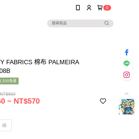
0
TY FABRICS 棉布 PALMEIRA
08B
1,500免運
 NT$960
0 ~ NT$570
碼