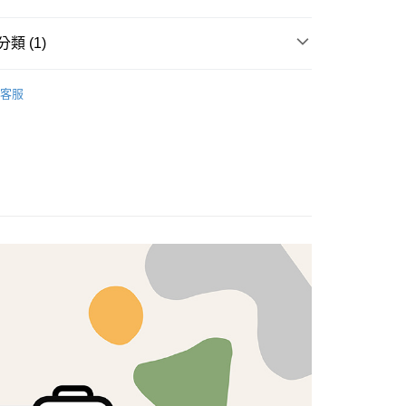
享後付
類 (1)
FTEE先享後付」】
brics
先享後付是「在收到商品之後才付款」的支付方式。 讓您購物簡單
Lasenby 棉布
客服
心！
：不需註冊會員、不需綁卡、不需儲值。
：只要手機號碼，簡訊認證，即可結帳。
：先確認商品／服務後，再付款。
付款
EE先享後付」結帳流程】
5，滿NT$1,500(含以上)免運費
方式選擇「AFTEE先享後付」後，將跳轉至「AFTEE先享後
頁面，進行簡訊認證並確認金額後，即可完成結帳。
付款
成立數日內，您將收到繳費通知簡訊。
費通知簡訊後14天內，點擊此簡訊中的連結，可透過四大超商
5，滿NT$1,500(含以上)免運費
網路銀行／等多元方式進行付款，方視為交易完成。
：結帳手續完成當下不需立刻繳費，但若您需要取消訂單，請聯
的店家。未經商家同意取消之訂單仍視為有效，需透過AFTEE
繳納相關費用。
50，滿NT$1,500(含以上)免運費
否成功請以「AFTEE先享後付 」之結帳頁面顯示為準，若有關於
功／繳費後需取消欲退款等相關疑問，請聯繫「AFTEE先享後
援中心」
https://netprotections.freshdesk.com/support/home
40
項】
恩沛科技股份有限公司提供之「AFTEE先享後付」服務完成之