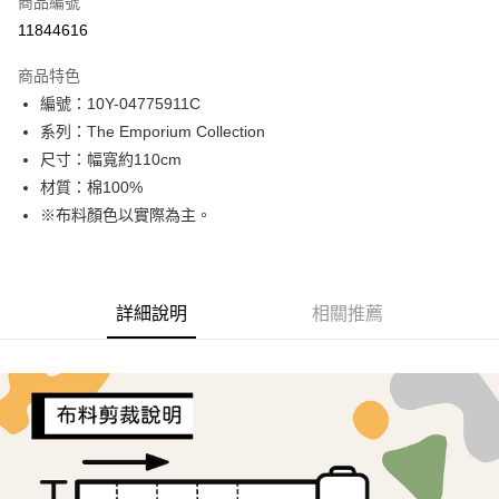
商品編號
超商取貨付款
11844616
LINE Pay
商品特色
Apple Pay
編號：10Y-04775911C
系列：The Emporium Collection
街口支付
尺寸：幅寬約110cm
Google Pay
材質：棉100%
※布料顏色以實際為主。
AFTEE先享後付
相關說明
【關於「AFTEE先享後付」】
ATM付款
AFTEE先享後付是「在收到商品之後才付款」的支付方式。 讓您購物簡單
詳細說明
相關推薦
便利好安心！
１．簡單：不需註冊會員、不需綁卡、不需儲值。
運送方式
２．便利：只要手機號碼，簡訊認證，即可結帳。
３．安心：先確認商品／服務後，再付款。
全家取貨付款
每筆NT$65，滿NT$1,500(含以上)免運費
【「AFTEE先享後付」結帳流程】
１．於結帳方式選擇「AFTEE先享後付」後，將跳轉至「AFTEE先享後付」
7-11取貨付款
結帳頁面，進行簡訊認證並確認金額後，即可完成結帳。
２．訂單成立數日內，您將收到繳費通知簡訊。
每筆NT$65，滿NT$1,500(含以上)免運費
３．收到繳費通知簡訊後14天內，點擊此簡訊中的連結，可透過四大超商／