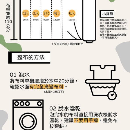
ATM／網路銀行／等多元方式進行付款，方視為交易完成。
宅配
※ 請注意：結帳手續完成當下不需立刻繳費，但若您需要取消訂單，請聯絡
每筆NT$150，滿NT$1,500(含以上)免運費
購買商品的店家。未經商家同意取消之訂單仍視為有效，需透過AFTEE先享
後付繳納相關費用。
離島宅配
※ 交易是否成功請以「AFTEE先享後付 」之結帳頁面顯示為準，若有關於
是否繳費成功／繳費後需取消欲退款等相關疑問，請聯繫「AFTEE先享後付
每筆NT$240
客戶支援中心」
https://netprotections.freshdesk.com/support/home
【注意事項】
１．透過由恩沛科技股份有限公司提供之「AFTEE先享後付」服務完成之交
易，需依本服務之必要範圍內提供個人資料，並將交易相關給付款項請求債
權轉讓予恩沛科技股份有限公司。
２．關於個人資料處理事宜，請瀏覽以下網址：
https://aftee.tw/terms/#terms3
３．未成年的使用者請事先徵得法定代理人或監護人之同意方可使用
「AFTEE先享後付」，若未經同意申辦者引起之損失，本公司不負相關責
任。
４．使用「AFTEE先享後付」時，將依據個別帳號之用戶狀況，依本公司即
時審查核予不同之上限額度；若仍有額度不足之情形，本公司將視審查結果
請求用戶進行身份認證。
５．嚴禁一人註冊多個帳號或使用他人資訊註冊。若發現惡意使用之情形，
恩沛科技股份有限公司將有權停止該用戶之使用額度並採取法律行動。