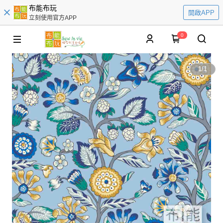
布能布玩
開啟APP
立刻使用官方APP
0
1
/
1