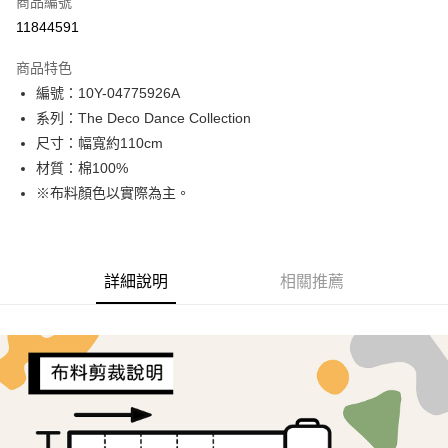
商品編號
超商取貨付款
11844591
LINE Pay
商品特色
Apple Pay
編號：10Y-04775926A
系列：The Deco Dance Collection
街口支付
尺寸：幅寬約110cm
Google Pay
材質：棉100%
※布料顏色以實際為主。
AFTEE先享後付
相關說明
【關於「AFTEE先享後付」】
ATM付款
AFTEE先享後付是「在收到商品之後才付款」的支付方式。 讓您購物簡單
詳細說明
相關推薦
便利好安心！
１．簡單：不需註冊會員、不需綁卡、不需儲值。
運送方式
２．便利：只要手機號碼，簡訊認證，即可結帳。
３．安心：先確認商品／服務後，再付款。
全家取貨付款
每筆NT$65，滿NT$1,500(含以上)免運費
【「AFTEE先享後付」結帳流程】
１．於結帳方式選擇「AFTEE先享後付」後，將跳轉至「AFTEE先享後付」
7-11取貨付款
結帳頁面，進行簡訊認證並確認金額後，即可完成結帳。
２．訂單成立數日內，您將收到繳費通知簡訊。
每筆NT$65，滿NT$1,500(含以上)免運費
３．收到繳費通知簡訊後14天內，點擊此簡訊中的連結，可透過四大超商／