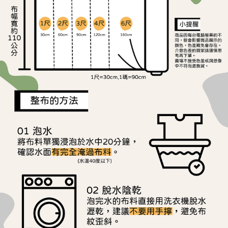
ATM／網路銀行／等多元方式進行付款，方視為交易完成。
宅配
※ 請注意：結帳手續完成當下不需立刻繳費，但若您需要取消訂單，請聯絡
每筆NT$150，滿NT$1,500(含以上)免運費
購買商品的店家。未經商家同意取消之訂單仍視為有效，需透過AFTEE先享
後付繳納相關費用。
離島宅配
※ 交易是否成功請以「AFTEE先享後付 」之結帳頁面顯示為準，若有關於
是否繳費成功／繳費後需取消欲退款等相關疑問，請聯繫「AFTEE先享後付
每筆NT$240
客戶支援中心」
https://netprotections.freshdesk.com/support/home
【注意事項】
１．透過由恩沛科技股份有限公司提供之「AFTEE先享後付」服務完成之交
易，需依本服務之必要範圍內提供個人資料，並將交易相關給付款項請求債
權轉讓予恩沛科技股份有限公司。
２．關於個人資料處理事宜，請瀏覽以下網址：
https://aftee.tw/terms/#terms3
３．未成年的使用者請事先徵得法定代理人或監護人之同意方可使用
「AFTEE先享後付」，若未經同意申辦者引起之損失，本公司不負相關責
任。
４．使用「AFTEE先享後付」時，將依據個別帳號之用戶狀況，依本公司即
時審查核予不同之上限額度；若仍有額度不足之情形，本公司將視審查結果
請求用戶進行身份認證。
５．嚴禁一人註冊多個帳號或使用他人資訊註冊。若發現惡意使用之情形，
恩沛科技股份有限公司將有權停止該用戶之使用額度並採取法律行動。