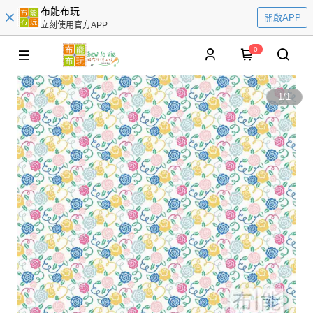
布能布玩
開啟APP
立刻使用官方APP
0
1
/
1