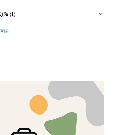
享後付
類 (1)
FTEE先享後付」】
brics
先享後付是「在收到商品之後才付款」的支付方式。 讓您購物簡單
Lasenby 棉布
客服
心！
：不需註冊會員、不需綁卡、不需儲值。
：只要手機號碼，簡訊認證，即可結帳。
：先確認商品／服務後，再付款。
付款
EE先享後付」結帳流程】
5，滿NT$1,500(含以上)免運費
方式選擇「AFTEE先享後付」後，將跳轉至「AFTEE先享後
頁面，進行簡訊認證並確認金額後，即可完成結帳。
付款
成立數日內，您將收到繳費通知簡訊。
費通知簡訊後14天內，點擊此簡訊中的連結，可透過四大超商
5，滿NT$1,500(含以上)免運費
網路銀行／等多元方式進行付款，方視為交易完成。
：結帳手續完成當下不需立刻繳費，但若您需要取消訂單，請聯
的店家。未經商家同意取消之訂單仍視為有效，需透過AFTEE
繳納相關費用。
50，滿NT$1,500(含以上)免運費
否成功請以「AFTEE先享後付 」之結帳頁面顯示為準，若有關於
功／繳費後需取消欲退款等相關疑問，請聯繫「AFTEE先享後
援中心」
https://netprotections.freshdesk.com/support/home
40
項】
恩沛科技股份有限公司提供之「AFTEE先享後付」服務完成之