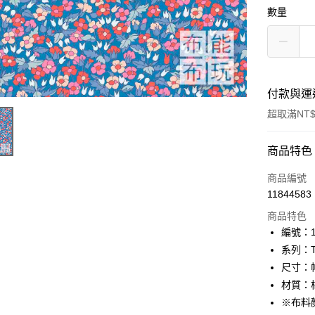
數量
付款與運
超取滿NT$
付款方式
商品特色
信用卡一
商品編號
11844583
超商取貨
商品特色
LINE Pay
編號：10
系列：The
Apple Pay
尺寸：幅
街口支付
材質：棉
※布料
Google Pa