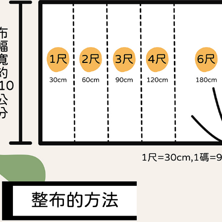
交易，需
求債權轉
２．關於
https://aft
３．未成
「AFTE
任。
４．使用「
即時審查
結果請求
５．嚴禁
形，恩沛
動。