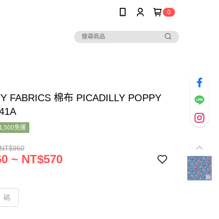
0
TY FABRICS 棉布 PICADILLY POPPY
41A
1,500免運
 NT$960
0 ~ NT$570
碼