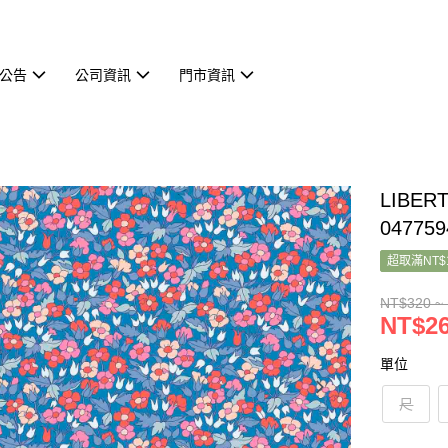
公告
公司資訊
門市資訊
LIBER
047759
超取滿NT$
NT$320 ~
NT$26
單位
尺