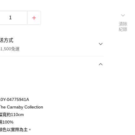
清除
紀錄
送方式
1,500免運
次付款
付款
Y-04775941A
 Carnaby Collection
寬約110cm
100%
顏色以實際為主。
y