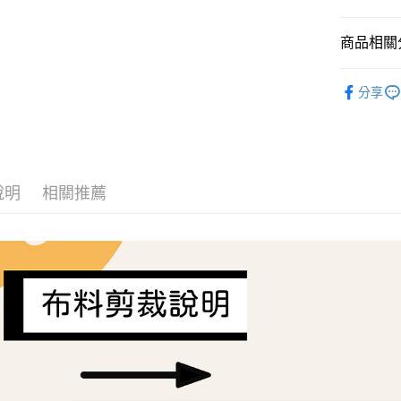
AFTEE先
商品相關分
相關說明
【關於「A
ATM付款
Liberty Fa
AFTEE
分享
便利好安
１．簡單
２．便利
運送方式
３．安心
全家取貨
【「AFT
每筆NT$6
１．於結帳
說明
相關推薦
付」結帳
7-11取貨
２．訂單
３．收到繳
每筆NT$6
／ATM／
※ 請注意
宅配
絡購買商品
先享後付
每筆NT$1
※ 交易是
是否繳費成
離島宅配
付客戶支
每筆NT$2
【注意事
１．透過由