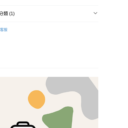
享後付
類 (1)
FTEE先享後付」】
brics
先享後付是「在收到商品之後才付款」的支付方式。 讓您購物簡單
Lasenby 棉布
客服
心！
：不需註冊會員、不需綁卡、不需儲值。
：只要手機號碼，簡訊認證，即可結帳。
：先確認商品／服務後，再付款。
付款
EE先享後付」結帳流程】
5，滿NT$1,500(含以上)免運費
方式選擇「AFTEE先享後付」後，將跳轉至「AFTEE先享後
頁面，進行簡訊認證並確認金額後，即可完成結帳。
付款
成立數日內，您將收到繳費通知簡訊。
費通知簡訊後14天內，點擊此簡訊中的連結，可透過四大超商
5，滿NT$1,500(含以上)免運費
網路銀行／等多元方式進行付款，方視為交易完成。
：結帳手續完成當下不需立刻繳費，但若您需要取消訂單，請聯
的店家。未經商家同意取消之訂單仍視為有效，需透過AFTEE
繳納相關費用。
50，滿NT$1,500(含以上)免運費
否成功請以「AFTEE先享後付 」之結帳頁面顯示為準，若有關於
功／繳費後需取消欲退款等相關疑問，請聯繫「AFTEE先享後
援中心」
https://netprotections.freshdesk.com/support/home
40
項】
恩沛科技股份有限公司提供之「AFTEE先享後付」服務完成之