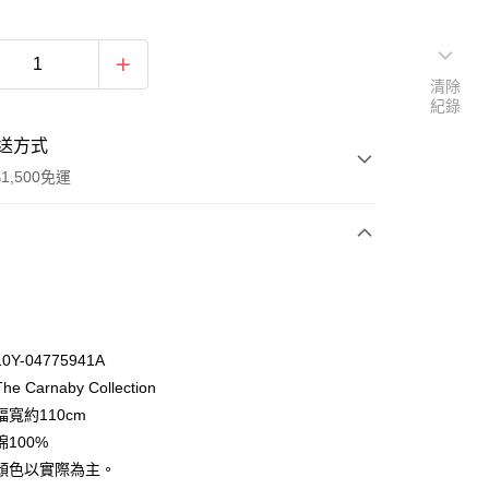
清除
紀錄
送方式
1,500免運
次付款
付款
Y-04775941A
 Carnaby Collection
寬約110cm
100%
顏色以實際為主。
y