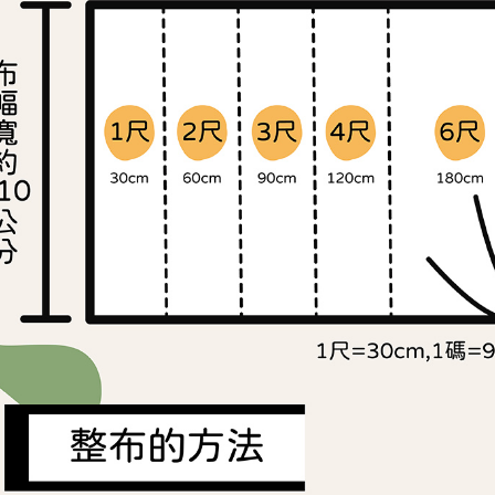
交易，需
求債權轉
２．關於
https://aft
３．未成
「AFTE
任。
４．使用「
即時審查
結果請求
５．嚴禁
形，恩沛
動。