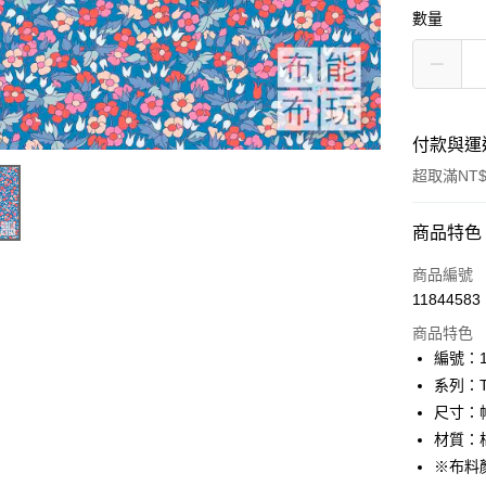
數量
付款與運
超取滿NT$
付款方式
商品特色
信用卡一
商品編號
11844583
超商取貨
商品特色
LINE Pay
編號：10
系列：The
Apple Pay
尺寸：幅
街口支付
材質：棉
※布料
Google Pa