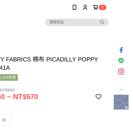
0
TY FABRICS 棉布 PICADILLY POPPY
41A
1,500免運
 NT$960
0 ~ NT$570
碼