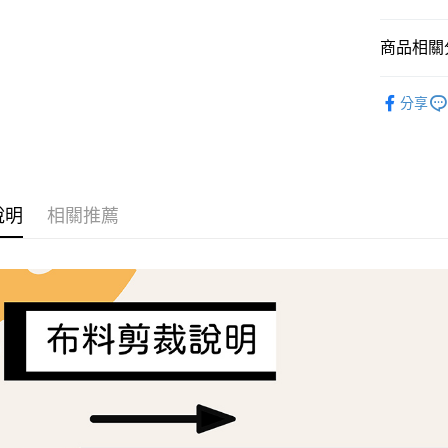
AFTEE先
商品相關分
相關說明
【關於「A
ATM付款
Liberty Fa
AFTEE
分享
便利好安
１．簡單
２．便利
運送方式
３．安心
全家取貨
【「AFT
每筆NT$6
１．於結帳
說明
相關推薦
付」結帳
7-11取貨
２．訂單
３．收到繳
每筆NT$6
／ATM／
※ 請注意
宅配
絡購買商品
先享後付
每筆NT$1
※ 交易是
是否繳費成
離島宅配
付客戶支
每筆NT$2
【注意事
１．透過由