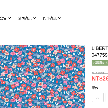
公告
公司資訊
門市資訊
LIBER
047759
超取滿NT$
NT$320 ~
NT$26
單位
尺