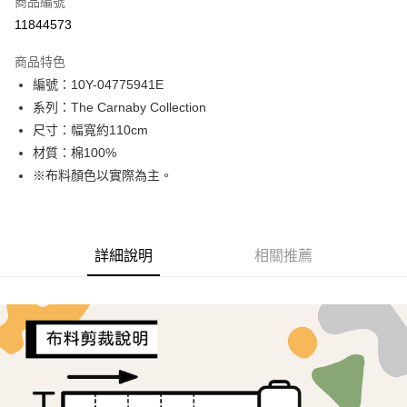
商品編號
超商取貨付款
11844573
LINE Pay
商品特色
Apple Pay
編號：10Y-04775941E
系列：The Carnaby Collection
街口支付
尺寸：幅寬約110cm
Google Pay
材質：棉100%
※布料顏色以實際為主。
AFTEE先享後付
相關說明
【關於「AFTEE先享後付」】
ATM付款
AFTEE先享後付是「在收到商品之後才付款」的支付方式。 讓您購物簡單
詳細說明
相關推薦
便利好安心！
１．簡單：不需註冊會員、不需綁卡、不需儲值。
運送方式
２．便利：只要手機號碼，簡訊認證，即可結帳。
３．安心：先確認商品／服務後，再付款。
全家取貨付款
每筆NT$65，滿NT$1,500(含以上)免運費
【「AFTEE先享後付」結帳流程】
１．於結帳方式選擇「AFTEE先享後付」後，將跳轉至「AFTEE先享後付」
7-11取貨付款
結帳頁面，進行簡訊認證並確認金額後，即可完成結帳。
２．訂單成立數日內，您將收到繳費通知簡訊。
每筆NT$65，滿NT$1,500(含以上)免運費
３．收到繳費通知簡訊後14天內，點擊此簡訊中的連結，可透過四大超商／