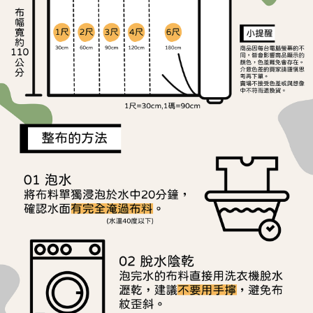
ATM／網路銀行／等多元方式進行付款，方視為交易完成。
宅配
※ 請注意：結帳手續完成當下不需立刻繳費，但若您需要取消訂單，請聯絡
每筆NT$150，滿NT$1,500(含以上)免運費
購買商品的店家。未經商家同意取消之訂單仍視為有效，需透過AFTEE先享
後付繳納相關費用。
離島宅配
※ 交易是否成功請以「AFTEE先享後付 」之結帳頁面顯示為準，若有關於
是否繳費成功／繳費後需取消欲退款等相關疑問，請聯繫「AFTEE先享後付
每筆NT$240
客戶支援中心」
https://netprotections.freshdesk.com/support/home
【注意事項】
１．透過由恩沛科技股份有限公司提供之「AFTEE先享後付」服務完成之交
易，需依本服務之必要範圍內提供個人資料，並將交易相關給付款項請求債
權轉讓予恩沛科技股份有限公司。
２．關於個人資料處理事宜，請瀏覽以下網址：
https://aftee.tw/terms/#terms3
３．未成年的使用者請事先徵得法定代理人或監護人之同意方可使用
「AFTEE先享後付」，若未經同意申辦者引起之損失，本公司不負相關責
任。
４．使用「AFTEE先享後付」時，將依據個別帳號之用戶狀況，依本公司即
時審查核予不同之上限額度；若仍有額度不足之情形，本公司將視審查結果
請求用戶進行身份認證。
５．嚴禁一人註冊多個帳號或使用他人資訊註冊。若發現惡意使用之情形，
恩沛科技股份有限公司將有權停止該用戶之使用額度並採取法律行動。