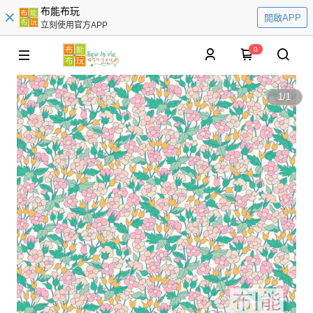
布能布玩
開啟APP
立刻使用官方APP
0
1
/
1