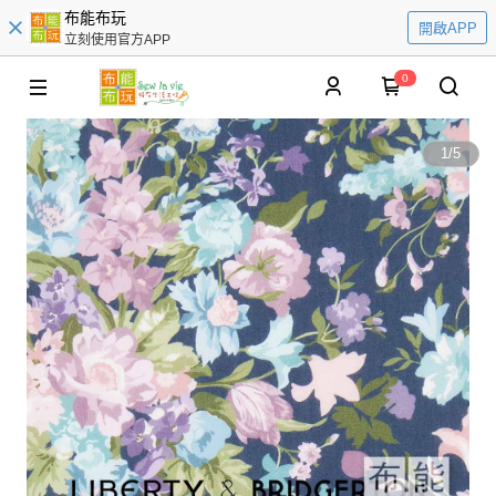
布能布玩
開啟APP
立刻使用官方APP
0
1
/
5