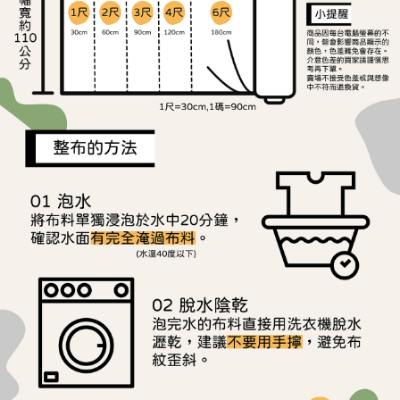
後付繳納相關費用。
離島宅配
※ 交易是否成功請以「AFTEE先享後付 」之結帳頁面顯示為準，若有關於
是否繳費成功／繳費後需取消欲退款等相關疑問，請聯繫「AFTEE先享後付
每筆NT$240
客戶支援中心」
https://netprotections.freshdesk.com/support/home
【注意事項】
１．透過由恩沛科技股份有限公司提供之「AFTEE先享後付」服務完成之交
易，需依本服務之必要範圍內提供個人資料，並將交易相關給付款項請求債
權轉讓予恩沛科技股份有限公司。
２．關於個人資料處理事宜，請瀏覽以下網址：
https://aftee.tw/terms/#terms3
３．未成年的使用者請事先徵得法定代理人或監護人之同意方可使用
「AFTEE先享後付」，若未經同意申辦者引起之損失，本公司不負相關責
任。
４．使用「AFTEE先享後付」時，將依據個別帳號之用戶狀況，依本公司即
時審查核予不同之上限額度；若仍有額度不足之情形，本公司將視審查結果
請求用戶進行身份認證。
５．嚴禁一人註冊多個帳號或使用他人資訊註冊。若發現惡意使用之情形，
恩沛科技股份有限公司將有權停止該用戶之使用額度並採取法律行動。