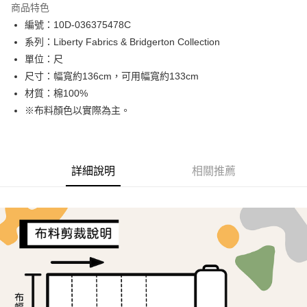
商品特色
Apple Pay
編號：10D-036375478C
系列：Liberty Fabrics & Bridgerton Collection
街口支付
單位：尺
Google Pay
尺寸：幅寬約136cm，可用幅寬約133cm
材質：棉100%
AFTEE先享後付
※布料顏色以實際為主。
相關說明
【關於「AFTEE先享後付」】
ATM付款
AFTEE先享後付是「在收到商品之後才付款」的支付方式。 讓您購物簡單
便利好安心！
１．簡單：不需註冊會員、不需綁卡、不需儲值。
詳細說明
相關推薦
運送方式
２．便利：只要手機號碼，簡訊認證，即可結帳。
３．安心：先確認商品／服務後，再付款。
全家取貨付款
每筆NT$65，滿NT$1,500(含以上)免運費
【「AFTEE先享後付」結帳流程】
１．於結帳方式選擇「AFTEE先享後付」後，將跳轉至「AFTEE先享後付」
7-11取貨付款
結帳頁面，進行簡訊認證並確認金額後，即可完成結帳。
２．訂單成立數日內，您將收到繳費通知簡訊。
每筆NT$65，滿NT$1,500(含以上)免運費
３．收到繳費通知簡訊後14天內，點擊此簡訊中的連結，可透過四大超商／
ATM／網路銀行／等多元方式進行付款，方視為交易完成。
宅配
※ 請注意：結帳手續完成當下不需立刻繳費，但若您需要取消訂單，請聯絡
每筆NT$150，滿NT$1,500(含以上)免運費
購買商品的店家。未經商家同意取消之訂單仍視為有效，需透過AFTEE先享