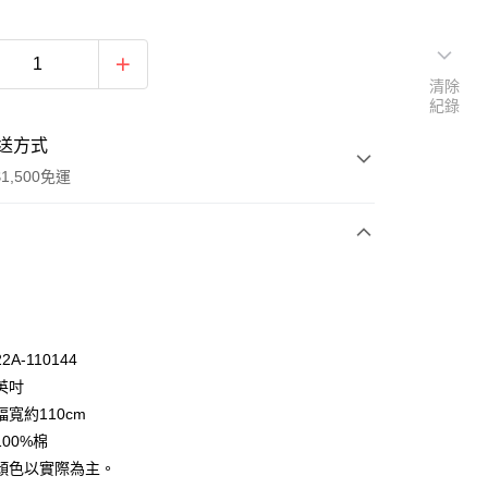
清除
紀錄
送方式
1,500免運
次付款
付款
A-110144
英吋
寬約110cm
00%棉
顏色以實際為主。
y