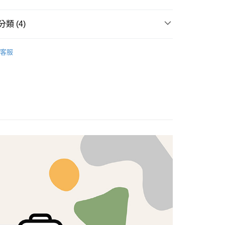
分期
類 (4)
你分期使用說明】
享後付
由台灣大哥大提供，台灣大哥大用戶可立即使用無須另外申請。
料
客服
式選擇「大哥付你分期」，訂單成立後會自動跳轉到大哥付的交易
專區🍀
證手機門號後，選擇欲分期的期數、繳款截止日，確認付款後即
FTEE先享後付」】
。
先享後付是「在收到商品之後才付款」的支付方式。 讓您購物簡單
💖
准額度、可分期數及費用金額請依後續交易確認頁面所載為準。
心！
立30分鐘內，如未前往確認交易或遇審核未通過，訂單將自動取
：不需註冊會員、不需綁卡、不需儲值。
歐美棉布
「轉專審核」未通過狀況，表示未達大哥付你分期系統評分，恕
：只要手機號碼，簡訊認證，即可結帳。
評估內容。
：先確認商品／服務後，再付款。
式說明】
付款
項不併入電信帳單，「大哥付你分期」於每月結算日後寄送繳費提
EE先享後付」結帳流程】
5，滿NT$1,500(含以上)免運費
方式選擇「AFTEE先享後付」後，將跳轉至「AFTEE先享後
訊連結打開帳單後，可選擇「超商條碼／台灣大直營門市／銀行轉
頁面，進行簡訊認證並確認金額後，即可完成結帳。
付／iPASS MONEY」等通路繳費。
付款
成立數日內，您將收到繳費通知簡訊。
費通知簡訊後14天內，點擊此簡訊中的連結，可透過四大超商
5，滿NT$1,500(含以上)免運費
項】
網路銀行／等多元方式進行付款，方視為交易完成。
係由「台灣大哥大股份有限公司」（以下簡稱本公司）所提供，讓
：結帳手續完成當下不需立刻繳費，但若您需要取消訂單，請聯
易時，得透過本服務購買商品或服務，並由商店將買賣／分期付
的店家。未經商家同意取消之訂單仍視為有效，需透過AFTEE
金債權讓與本公司後，依約使用本公司帳單繳交帳款。
繳納相關費用。
50，滿NT$1,500(含以上)免運費
意付款使用「大哥付你分期」之契約關係目的，商店將以您的個人
否成功請以「AFTEE先享後付 」之結帳頁面顯示為準，若有關於
含姓名、電話或地址）提供予台灣大哥大進項蒐集、處理及利
功／繳費後需取消欲退款等相關疑問，請聯繫「AFTEE先享後
公司與您本人進行分期帳單所需資料之確認、核對及更正。