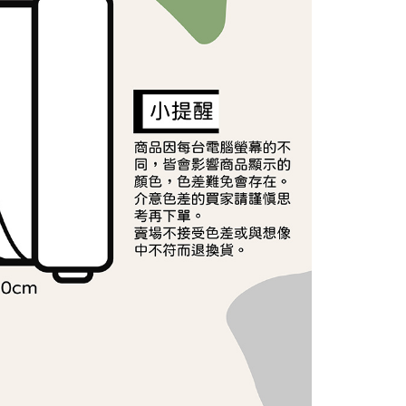
援中心」
https://netprotections.freshdesk.com/support/home
40
戶服務條款，請詳閱以下連結：
https://oppay.tw/userRule
項】
恩沛科技股份有限公司提供之「AFTEE先享後付」服務完成之
依本服務之必要範圍內提供個人資料，並將交易相關給付款項請
讓予恩沛科技股份有限公司。
個人資料處理事宜，請瀏覽以下網址：
ee.tw/terms/#terms3
年的使用者請事先徵得法定代理人或監護人之同意方可使用
E先享後付」，若未經同意申辦者引起之損失，本公司不負相關責
AFTEE先享後付」時，將依據個別帳號之用戶狀況，依本公司
核予不同之上限額度；若仍有額度不足之情形，本公司將視審查
用戶進行身份認證。
一人註冊多個帳號或使用他人資訊註冊。若發現惡意使用之情
科技股份有限公司將有權停止該用戶之使用額度並採取法律行