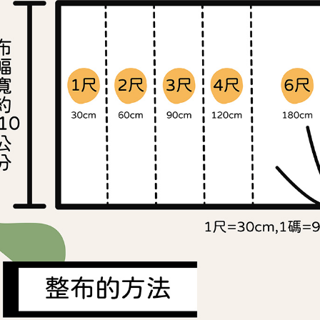
付客戶支
每筆NT$2
3.完整用
【注意事
１．透過由
交易，需
求債權轉
２．關於
https://aft
３．未成
「AFTE
任。
４．使用「
即時審查
結果請求
５．嚴禁
形，恩沛
動。