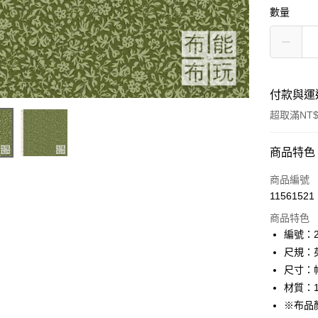
數量
付款與運
超取滿NT$
付款方式
商品特色
信用卡一
商品編號
11561521
超商取貨
商品特色
LINE Pay
編號：22
尺規：
Apple Pay
尺寸：幅
街口支付
材質：1
※布品
Google Pa