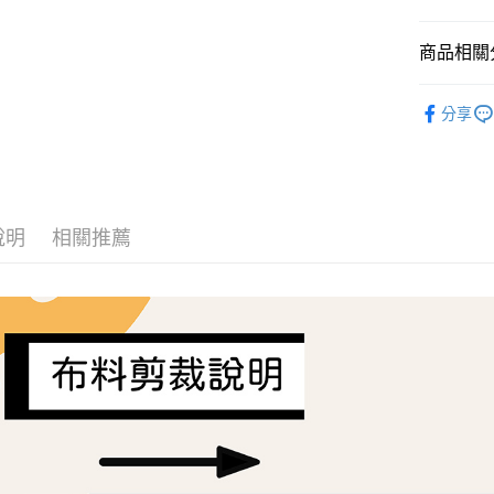
大哥付你
商品相關分
相關說明
【大哥付
AFTEE先
Tilda
1.本服務
布
分享
2.付款方
相關說明
🍀無毒認證
流程，驗
【關於「A
ATM付款
完成交易
AFTEE
💖最新商品
3.實際核
便利好安
4.訂單成
１．簡單
布料分類
消。如遇
２．便利
運送方式
無法說明
說明
相關推薦
３．安心
【繳款方
全家取貨
1.分期款
【「AFT
醒簡訊。
每筆NT$6
１．於結帳
2.透過簡
付」結帳
帳／街口支
7-11取貨
２．訂單
３．收到繳
每筆NT$6
【注意事
／ATM／
1.本服務
※ 請注意
宅配
用戶於交
絡購買商品
款買賣價
先享後付
每筆NT$1
2.基於同
※ 交易是
資料（包
是否繳費成
離島宅配
用，由本