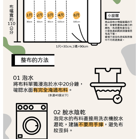
１．於結帳方式選擇「AFTEE先享後付」後，將跳轉至「AFTEE先享後付」
2.透過簡訊連結打開帳單後，可選擇「超商條碼／台灣大直營門市／銀行轉
7-11取貨付款
結帳頁面，進行簡訊認證並確認金額後，即可完成結帳。
帳／街口支付／iPASS MONEY」等通路繳費。
２．訂單成立數日內，您將收到繳費通知簡訊。
每筆NT$65，滿NT$1,500(含以上)免運費
３．收到繳費通知簡訊後14天內，點擊此簡訊中的連結，可透過四大超商／
【注意事項】
ATM／網路銀行／等多元方式進行付款，方視為交易完成。
宅配
1.本服務係由「台灣大哥大股份有限公司」（以下簡稱本公司）所提供，讓
※ 請注意：結帳手續完成當下不需立刻繳費，但若您需要取消訂單，請聯絡
用戶於交易時，得透過本服務購買商品或服務，並由商店將買賣／分期付款
每筆NT$150，滿NT$1,500(含以上)免運費
購買商品的店家。未經商家同意取消之訂單仍視為有效，需透過AFTEE先享
買賣價金債權讓與本公司後，依約使用本公司帳單繳交帳款。
後付繳納相關費用。
2.基於同意付款使用「大哥付你分期」之契約關係目的，商店將以您的個人
離島宅配
※ 交易是否成功請以「AFTEE先享後付 」之結帳頁面顯示為準，若有關於
資料（包含姓名、電話或地址）提供予台灣大哥大進項蒐集、處理及利用，
是否繳費成功／繳費後需取消欲退款等相關疑問，請聯繫「AFTEE先享後付
每筆NT$240
由本公司與您本人進行分期帳單所需資料之確認、核對及更正。
客戶支援中心」
https://netprotections.freshdesk.com/support/home
3.完整用戶服務條款，請詳閱以下連結：
https://oppay.tw/userRule
【注意事項】
１．透過由恩沛科技股份有限公司提供之「AFTEE先享後付」服務完成之交
易，需依本服務之必要範圍內提供個人資料，並將交易相關給付款項請求債
權轉讓予恩沛科技股份有限公司。
２．關於個人資料處理事宜，請瀏覽以下網址：
https://aftee.tw/terms/#terms3
３．未成年的使用者請事先徵得法定代理人或監護人之同意方可使用
「AFTEE先享後付」，若未經同意申辦者引起之損失，本公司不負相關責
任。
４．使用「AFTEE先享後付」時，將依據個別帳號之用戶狀況，依本公司即
時審查核予不同之上限額度；若仍有額度不足之情形，本公司將視審查結果
請求用戶進行身份認證。
５．嚴禁一人註冊多個帳號或使用他人資訊註冊。若發現惡意使用之情形，