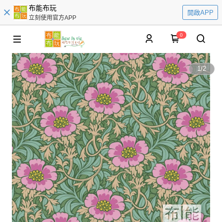
布能布玩
開啟APP
立刻使用官方APP
0
1
/
2