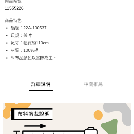
商品編號
超商取貨付款
11555226
LINE Pay
商品特色
Apple Pay
編號：22A-100537
尺規：英吋
街口支付
尺寸：幅寬約110cm
Google Pay
材質：100%棉
※布品顏色以實際為主。
大哥付你分期
相關說明
【大哥付你分期使用說明】
AFTEE先享後付
1.本服務由台灣大哥大提供，台灣大哥大用戶可立即使用無須另外申請。
詳細說明
相關推薦
2.付款方式選擇「大哥付你分期」，訂單成立後會自動跳轉到大哥付的交易
相關說明
流程，驗證手機門號後，選擇欲分期的期數、繳款截止日，確認付款後即完
【關於「AFTEE先享後付」】
成交易。
ATM付款
AFTEE先享後付是「在收到商品之後才付款」的支付方式。 讓您購物簡單
3.實際核准額度、可分期數及費用金額請依後續交易確認頁面所載為準。
便利好安心！
4.訂單成立30分鐘內，如未前往確認交易或遇審核未通過，訂單將自動取
１．簡單：不需註冊會員、不需綁卡、不需儲值。
運送方式
消。如遇「轉專審核」未通過狀況，表示未達大哥付你分期系統評分，恕無
２．便利：只要手機號碼，簡訊認證，即可結帳。
法說明評估內容。
３．安心：先確認商品／服務後，再付款。
全家取貨付款
【繳款方式說明】
1.分期款項不併入電信帳單，「大哥付你分期」於每月結算日後寄送繳費提
每筆NT$65，滿NT$1,500(含以上)免運費
【「AFTEE先享後付」結帳流程】
醒簡訊。