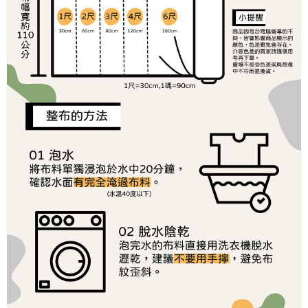
１．於結帳方式選擇「AFTEE先享後付」後，將跳轉至「AFTEE先享後付」
2.透過簡訊連結打開帳單後，可選擇「超商條碼／台灣大直營門市／銀行轉
7-11取貨付款
結帳頁面，進行簡訊認證並確認金額後，即可完成結帳。
帳／街口支付／iPASS MONEY」等通路繳費。
２．訂單成立數日內，您將收到繳費通知簡訊。
每筆NT$65，滿NT$1,500(含以上)免運費
３．收到繳費通知簡訊後14天內，點擊此簡訊中的連結，可透過四大超商／
【注意事項】
ATM／網路銀行／等多元方式進行付款，方視為交易完成。
宅配
1.本服務係由「台灣大哥大股份有限公司」（以下簡稱本公司）所提供，讓
※ 請注意：結帳手續完成當下不需立刻繳費，但若您需要取消訂單，請聯絡
用戶於交易時，得透過本服務購買商品或服務，並由商店將買賣／分期付款
每筆NT$150，滿NT$1,500(含以上)免運費
購買商品的店家。未經商家同意取消之訂單仍視為有效，需透過AFTEE先享
買賣價金債權讓與本公司後，依約使用本公司帳單繳交帳款。
後付繳納相關費用。
2.基於同意付款使用「大哥付你分期」之契約關係目的，商店將以您的個人
離島宅配
※ 交易是否成功請以「AFTEE先享後付 」之結帳頁面顯示為準，若有關於
資料（包含姓名、電話或地址）提供予台灣大哥大進項蒐集、處理及利用，
是否繳費成功／繳費後需取消欲退款等相關疑問，請聯繫「AFTEE先享後付
每筆NT$240
由本公司與您本人進行分期帳單所需資料之確認、核對及更正。
客戶支援中心」
https://netprotections.freshdesk.com/support/home
3.完整用戶服務條款，請詳閱以下連結：
https://oppay.tw/userRule
【注意事項】
１．透過由恩沛科技股份有限公司提供之「AFTEE先享後付」服務完成之交
易，需依本服務之必要範圍內提供個人資料，並將交易相關給付款項請求債
權轉讓予恩沛科技股份有限公司。
２．關於個人資料處理事宜，請瀏覽以下網址：
https://aftee.tw/terms/#terms3
３．未成年的使用者請事先徵得法定代理人或監護人之同意方可使用
「AFTEE先享後付」，若未經同意申辦者引起之損失，本公司不負相關責
任。
４．使用「AFTEE先享後付」時，將依據個別帳號之用戶狀況，依本公司即
時審查核予不同之上限額度；若仍有額度不足之情形，本公司將視審查結果
請求用戶進行身份認證。
５．嚴禁一人註冊多個帳號或使用他人資訊註冊。若發現惡意使用之情形，