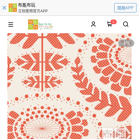
布能布玩
開啟APP
立刻使用官方APP
0
1
/
1