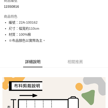
商品編號
超商取貨付款
11550816
LINE Pay
商品特色
Apple Pay
編號：22A-100162
尺寸：幅寬約110cm
街口支付
材質：100%棉
Google Pay
※布品顏色以實際為主。
大哥付你分期
相關說明
【大哥付你分期使用說明】
詳細說明
相關推薦
AFTEE先享後付
1.本服務由台灣大哥大提供，台灣大哥大用戶可立即使用無須另外申請。
2.付款方式選擇「大哥付你分期」，訂單成立後會自動跳轉到大哥付的交易
相關說明
流程，驗證手機門號後，選擇欲分期的期數、繳款截止日，確認付款後即完
【關於「AFTEE先享後付」】
成交易。
ATM付款
AFTEE先享後付是「在收到商品之後才付款」的支付方式。 讓您購物簡單
3.實際核准額度、可分期數及費用金額請依後續交易確認頁面所載為準。
便利好安心！
4.訂單成立30分鐘內，如未前往確認交易或遇審核未通過，訂單將自動取
１．簡單：不需註冊會員、不需綁卡、不需儲值。
運送方式
消。如遇「轉專審核」未通過狀況，表示未達大哥付你分期系統評分，恕無
２．便利：只要手機號碼，簡訊認證，即可結帳。
法說明評估內容。
３．安心：先確認商品／服務後，再付款。
全家取貨付款
【繳款方式說明】
1.分期款項不併入電信帳單，「大哥付你分期」於每月結算日後寄送繳費提
每筆NT$65，滿NT$1,500(含以上)免運費
【「AFTEE先享後付」結帳流程】
醒簡訊。