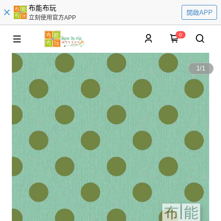
布能布玩
開啟APP
立刻使用官方APP
0
1
/
1