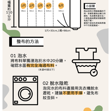
帳／街口支付／iPASS MONEY」等通路繳費。
２．訂單成立數日內，您將收到繳費通知簡訊。
每筆NT$65，滿NT$1,500(含以上)免運費
３．收到繳費通知簡訊後14天內，點擊此簡訊中的連結，可透過四大超商／
【注意事項】
ATM／網路銀行／等多元方式進行付款，方視為交易完成。
宅配
1.本服務係由「台灣大哥大股份有限公司」（以下簡稱本公司）所提供，讓
※ 請注意：結帳手續完成當下不需立刻繳費，但若您需要取消訂單，請聯絡
用戶於交易時，得透過本服務購買商品或服務，並由商店將買賣／分期付款
每筆NT$150，滿NT$1,500(含以上)免運費
購買商品的店家。未經商家同意取消之訂單仍視為有效，需透過AFTEE先享
買賣價金債權讓與本公司後，依約使用本公司帳單繳交帳款。
後付繳納相關費用。
2.基於同意付款使用「大哥付你分期」之契約關係目的，商店將以您的個人
離島宅配
※ 交易是否成功請以「AFTEE先享後付 」之結帳頁面顯示為準，若有關於
資料（包含姓名、電話或地址）提供予台灣大哥大進項蒐集、處理及利用，
是否繳費成功／繳費後需取消欲退款等相關疑問，請聯繫「AFTEE先享後付
每筆NT$240
由本公司與您本人進行分期帳單所需資料之確認、核對及更正。
客戶支援中心」
https://netprotections.freshdesk.com/support/home
3.完整用戶服務條款，請詳閱以下連結：
https://oppay.tw/userRule
【注意事項】
１．透過由恩沛科技股份有限公司提供之「AFTEE先享後付」服務完成之交
易，需依本服務之必要範圍內提供個人資料，並將交易相關給付款項請求債
權轉讓予恩沛科技股份有限公司。
２．關於個人資料處理事宜，請瀏覽以下網址：
https://aftee.tw/terms/#terms3
３．未成年的使用者請事先徵得法定代理人或監護人之同意方可使用
「AFTEE先享後付」，若未經同意申辦者引起之損失，本公司不負相關責
任。
４．使用「AFTEE先享後付」時，將依據個別帳號之用戶狀況，依本公司即
時審查核予不同之上限額度；若仍有額度不足之情形，本公司將視審查結果
請求用戶進行身份認證。
５．嚴禁一人註冊多個帳號或使用他人資訊註冊。若發現惡意使用之情形，
恩沛科技股份有限公司將有權停止該用戶之使用額度並採取法律行動。