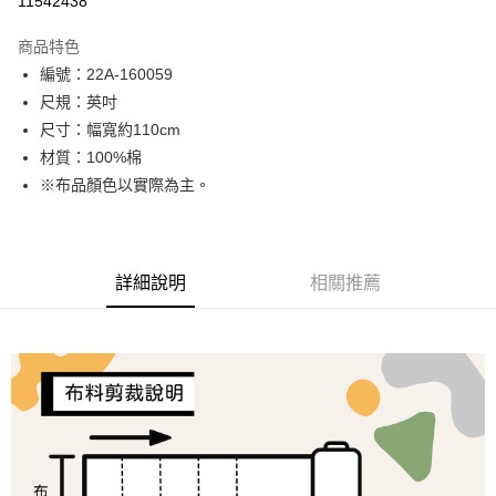
11542438
LINE Pay
商品特色
Apple Pay
編號：22A-160059
尺規：英吋
街口支付
尺寸：幅寬約110cm
Google Pay
材質：100%棉
※布品顏色以實際為主。
大哥付你分期
相關說明
【大哥付你分期使用說明】
AFTEE先享後付
1.本服務由台灣大哥大提供，台灣大哥大用戶可立即使用無須另外申請。
詳細說明
相關推薦
2.付款方式選擇「大哥付你分期」，訂單成立後會自動跳轉到大哥付的交易
相關說明
流程，驗證手機門號後，選擇欲分期的期數、繳款截止日，確認付款後即完
【關於「AFTEE先享後付」】
成交易。
ATM付款
AFTEE先享後付是「在收到商品之後才付款」的支付方式。 讓您購物簡單
3.實際核准額度、可分期數及費用金額請依後續交易確認頁面所載為準。
便利好安心！
4.訂單成立30分鐘內，如未前往確認交易或遇審核未通過，訂單將自動取
１．簡單：不需註冊會員、不需綁卡、不需儲值。
運送方式
消。如遇「轉專審核」未通過狀況，表示未達大哥付你分期系統評分，恕無
２．便利：只要手機號碼，簡訊認證，即可結帳。
法說明評估內容。
３．安心：先確認商品／服務後，再付款。
全家取貨付款
【繳款方式說明】
1.分期款項不併入電信帳單，「大哥付你分期」於每月結算日後寄送繳費提
每筆NT$65，滿NT$1,500(含以上)免運費
【「AFTEE先享後付」結帳流程】
醒簡訊。
１．於結帳方式選擇「AFTEE先享後付」後，將跳轉至「AFTEE先享後付」
2.透過簡訊連結打開帳單後，可選擇「超商條碼／台灣大直營門市／銀行轉
7-11取貨付款
結帳頁面，進行簡訊認證並確認金額後，即可完成結帳。