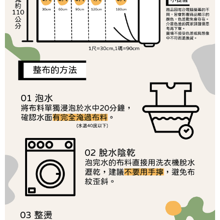
帳／街口支付／iPASS MONEY」等通路繳費。
２．訂單成立數日內，您將收到繳費通知簡訊。
每筆NT$65，滿NT$1,500(含以上)免運費
３．收到繳費通知簡訊後14天內，點擊此簡訊中的連結，可透過四大超商／
【注意事項】
ATM／網路銀行／等多元方式進行付款，方視為交易完成。
宅配
1.本服務係由「台灣大哥大股份有限公司」（以下簡稱本公司）所提供，讓
※ 請注意：結帳手續完成當下不需立刻繳費，但若您需要取消訂單，請聯絡
用戶於交易時，得透過本服務購買商品或服務，並由商店將買賣／分期付款
每筆NT$150，滿NT$1,500(含以上)免運費
購買商品的店家。未經商家同意取消之訂單仍視為有效，需透過AFTEE先享
買賣價金債權讓與本公司後，依約使用本公司帳單繳交帳款。
後付繳納相關費用。
2.基於同意付款使用「大哥付你分期」之契約關係目的，商店將以您的個人
離島宅配
※ 交易是否成功請以「AFTEE先享後付 」之結帳頁面顯示為準，若有關於
資料（包含姓名、電話或地址）提供予台灣大哥大進項蒐集、處理及利用，
是否繳費成功／繳費後需取消欲退款等相關疑問，請聯繫「AFTEE先享後付
每筆NT$240
由本公司與您本人進行分期帳單所需資料之確認、核對及更正。
客戶支援中心」
https://netprotections.freshdesk.com/support/home
3.完整用戶服務條款，請詳閱以下連結：
https://oppay.tw/userRule
【注意事項】
１．透過由恩沛科技股份有限公司提供之「AFTEE先享後付」服務完成之交
易，需依本服務之必要範圍內提供個人資料，並將交易相關給付款項請求債
權轉讓予恩沛科技股份有限公司。
２．關於個人資料處理事宜，請瀏覽以下網址：
https://aftee.tw/terms/#terms3
３．未成年的使用者請事先徵得法定代理人或監護人之同意方可使用
「AFTEE先享後付」，若未經同意申辦者引起之損失，本公司不負相關責
任。
４．使用「AFTEE先享後付」時，將依據個別帳號之用戶狀況，依本公司即
時審查核予不同之上限額度；若仍有額度不足之情形，本公司將視審查結果
請求用戶進行身份認證。
５．嚴禁一人註冊多個帳號或使用他人資訊註冊。若發現惡意使用之情形，
恩沛科技股份有限公司將有權停止該用戶之使用額度並採取法律行動。