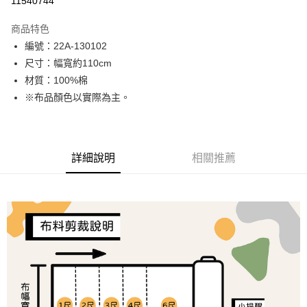
11540744
LINE Pay
商品特色
Apple Pay
編號：22A-130102
尺寸：幅寬約110cm
街口支付
材質：100%棉
Google Pay
※布品顏色以實際為主。
大哥付你分期
相關說明
【大哥付你分期使用說明】
詳細說明
相關推薦
AFTEE先享後付
1.本服務由台灣大哥大提供，台灣大哥大用戶可立即使用無須另外申請。
2.付款方式選擇「大哥付你分期」，訂單成立後會自動跳轉到大哥付的交易
相關說明
流程，驗證手機門號後，選擇欲分期的期數、繳款截止日，確認付款後即完
【關於「AFTEE先享後付」】
成交易。
ATM付款
AFTEE先享後付是「在收到商品之後才付款」的支付方式。 讓您購物簡單
3.實際核准額度、可分期數及費用金額請依後續交易確認頁面所載為準。
便利好安心！
4.訂單成立30分鐘內，如未前往確認交易或遇審核未通過，訂單將自動取
１．簡單：不需註冊會員、不需綁卡、不需儲值。
運送方式
消。如遇「轉專審核」未通過狀況，表示未達大哥付你分期系統評分，恕無
２．便利：只要手機號碼，簡訊認證，即可結帳。
法說明評估內容。
３．安心：先確認商品／服務後，再付款。
全家取貨付款
【繳款方式說明】
1.分期款項不併入電信帳單，「大哥付你分期」於每月結算日後寄送繳費提
每筆NT$65，滿NT$1,500(含以上)免運費
【「AFTEE先享後付」結帳流程】
醒簡訊。
１．於結帳方式選擇「AFTEE先享後付」後，將跳轉至「AFTEE先享後付」
2.透過簡訊連結打開帳單後，可選擇「超商條碼／台灣大直營門市／銀行轉
7-11取貨付款
結帳頁面，進行簡訊認證並確認金額後，即可完成結帳。