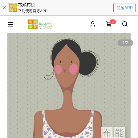
布能布玩
開啟APP
立刻使用官方APP
0
1
/
2