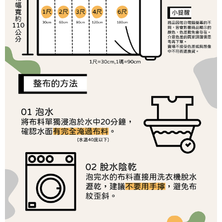
１．於結帳方式選擇「AFTEE先享後付」後，將跳轉至「AFTEE先享後付」
2.透過簡訊連結打開帳單後，可選擇「超商條碼／台灣大直營門市／銀行轉
7-11取貨付款
結帳頁面，進行簡訊認證並確認金額後，即可完成結帳。
帳／街口支付／iPASS MONEY」等通路繳費。
２．訂單成立數日內，您將收到繳費通知簡訊。
每筆NT$65，滿NT$1,500(含以上)免運費
３．收到繳費通知簡訊後14天內，點擊此簡訊中的連結，可透過四大超商／
【注意事項】
ATM／網路銀行／等多元方式進行付款，方視為交易完成。
宅配
1.本服務係由「台灣大哥大股份有限公司」（以下簡稱本公司）所提供，讓
※ 請注意：結帳手續完成當下不需立刻繳費，但若您需要取消訂單，請聯絡
用戶於交易時，得透過本服務購買商品或服務，並由商店將買賣／分期付款
每筆NT$150，滿NT$1,500(含以上)免運費
購買商品的店家。未經商家同意取消之訂單仍視為有效，需透過AFTEE先享
買賣價金債權讓與本公司後，依約使用本公司帳單繳交帳款。
後付繳納相關費用。
2.基於同意付款使用「大哥付你分期」之契約關係目的，商店將以您的個人
離島宅配
※ 交易是否成功請以「AFTEE先享後付 」之結帳頁面顯示為準，若有關於
資料（包含姓名、電話或地址）提供予台灣大哥大進項蒐集、處理及利用，
是否繳費成功／繳費後需取消欲退款等相關疑問，請聯繫「AFTEE先享後付
每筆NT$240
由本公司與您本人進行分期帳單所需資料之確認、核對及更正。
客戶支援中心」
https://netprotections.freshdesk.com/support/home
3.完整用戶服務條款，請詳閱以下連結：
https://oppay.tw/userRule
【注意事項】
１．透過由恩沛科技股份有限公司提供之「AFTEE先享後付」服務完成之交
易，需依本服務之必要範圍內提供個人資料，並將交易相關給付款項請求債
權轉讓予恩沛科技股份有限公司。
２．關於個人資料處理事宜，請瀏覽以下網址：
https://aftee.tw/terms/#terms3
３．未成年的使用者請事先徵得法定代理人或監護人之同意方可使用
「AFTEE先享後付」，若未經同意申辦者引起之損失，本公司不負相關責
任。
４．使用「AFTEE先享後付」時，將依據個別帳號之用戶狀況，依本公司即
時審查核予不同之上限額度；若仍有額度不足之情形，本公司將視審查結果
請求用戶進行身份認證。
５．嚴禁一人註冊多個帳號或使用他人資訊註冊。若發現惡意使用之情形，