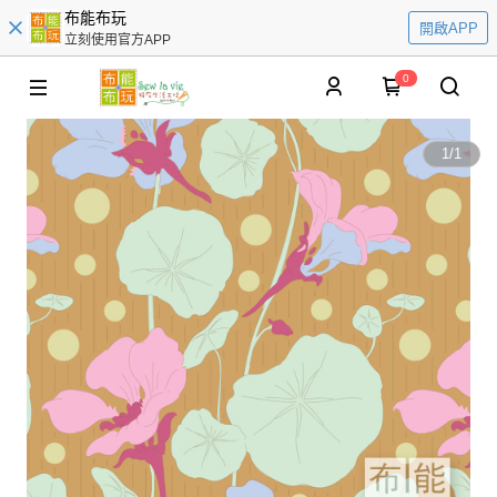
布能布玩
開啟APP
立刻使用官方APP
0
1
/
1