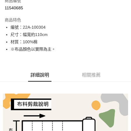
商品編號
超商取貨付款
11540685
LINE Pay
商品特色
Apple Pay
編號：22A-100304
尺寸：幅寬約110cm
街口支付
材質：100%棉
Google Pay
※布品顏色以實際為主。
大哥付你分期
相關說明
【大哥付你分期使用說明】
詳細說明
相關推薦
AFTEE先享後付
1.本服務由台灣大哥大提供，台灣大哥大用戶可立即使用無須另外申請。
2.付款方式選擇「大哥付你分期」，訂單成立後會自動跳轉到大哥付的交易
相關說明
流程，驗證手機門號後，選擇欲分期的期數、繳款截止日，確認付款後即完
【關於「AFTEE先享後付」】
成交易。
ATM付款
AFTEE先享後付是「在收到商品之後才付款」的支付方式。 讓您購物簡單
3.實際核准額度、可分期數及費用金額請依後續交易確認頁面所載為準。
便利好安心！
4.訂單成立30分鐘內，如未前往確認交易或遇審核未通過，訂單將自動取
１．簡單：不需註冊會員、不需綁卡、不需儲值。
運送方式
消。如遇「轉專審核」未通過狀況，表示未達大哥付你分期系統評分，恕無
２．便利：只要手機號碼，簡訊認證，即可結帳。
法說明評估內容。
３．安心：先確認商品／服務後，再付款。
全家取貨付款
【繳款方式說明】
1.分期款項不併入電信帳單，「大哥付你分期」於每月結算日後寄送繳費提
每筆NT$65，滿NT$1,500(含以上)免運費
【「AFTEE先享後付」結帳流程】
醒簡訊。