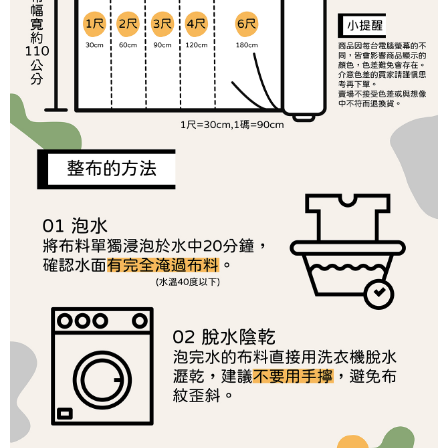
１．於結帳方式選擇「AFTEE先享後付」後，將跳轉至「AFTEE先享後付」
2.透過簡訊連結打開帳單後，可選擇「超商條碼／台灣大直營門市／銀行轉
7-11取貨付款
結帳頁面，進行簡訊認證並確認金額後，即可完成結帳。
帳／街口支付／iPASS MONEY」等通路繳費。
２．訂單成立數日內，您將收到繳費通知簡訊。
每筆NT$65，滿NT$1,500(含以上)免運費
３．收到繳費通知簡訊後14天內，點擊此簡訊中的連結，可透過四大超商／
【注意事項】
ATM／網路銀行／等多元方式進行付款，方視為交易完成。
宅配
1.本服務係由「台灣大哥大股份有限公司」（以下簡稱本公司）所提供，讓
※ 請注意：結帳手續完成當下不需立刻繳費，但若您需要取消訂單，請聯絡
用戶於交易時，得透過本服務購買商品或服務，並由商店將買賣／分期付款
每筆NT$150，滿NT$1,500(含以上)免運費
購買商品的店家。未經商家同意取消之訂單仍視為有效，需透過AFTEE先享
買賣價金債權讓與本公司後，依約使用本公司帳單繳交帳款。
後付繳納相關費用。
2.基於同意付款使用「大哥付你分期」之契約關係目的，商店將以您的個人
離島宅配
※ 交易是否成功請以「AFTEE先享後付 」之結帳頁面顯示為準，若有關於
資料（包含姓名、電話或地址）提供予台灣大哥大進項蒐集、處理及利用，
是否繳費成功／繳費後需取消欲退款等相關疑問，請聯繫「AFTEE先享後付
每筆NT$240
由本公司與您本人進行分期帳單所需資料之確認、核對及更正。
客戶支援中心」
https://netprotections.freshdesk.com/support/home
3.完整用戶服務條款，請詳閱以下連結：
https://oppay.tw/userRule
【注意事項】
１．透過由恩沛科技股份有限公司提供之「AFTEE先享後付」服務完成之交
易，需依本服務之必要範圍內提供個人資料，並將交易相關給付款項請求債
權轉讓予恩沛科技股份有限公司。
２．關於個人資料處理事宜，請瀏覽以下網址：
https://aftee.tw/terms/#terms3
３．未成年的使用者請事先徵得法定代理人或監護人之同意方可使用
「AFTEE先享後付」，若未經同意申辦者引起之損失，本公司不負相關責
任。
４．使用「AFTEE先享後付」時，將依據個別帳號之用戶狀況，依本公司即
時審查核予不同之上限額度；若仍有額度不足之情形，本公司將視審查結果
請求用戶進行身份認證。
５．嚴禁一人註冊多個帳號或使用他人資訊註冊。若發現惡意使用之情形，