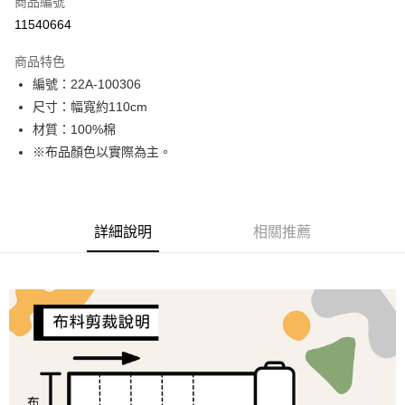
商品編號
超商取貨付款
11540664
LINE Pay
商品特色
Apple Pay
編號：22A-100306
尺寸：幅寬約110cm
街口支付
材質：100%棉
Google Pay
※布品顏色以實際為主。
大哥付你分期
相關說明
【大哥付你分期使用說明】
詳細說明
相關推薦
AFTEE先享後付
1.本服務由台灣大哥大提供，台灣大哥大用戶可立即使用無須另外申請。
2.付款方式選擇「大哥付你分期」，訂單成立後會自動跳轉到大哥付的交易
相關說明
流程，驗證手機門號後，選擇欲分期的期數、繳款截止日，確認付款後即完
【關於「AFTEE先享後付」】
成交易。
ATM付款
AFTEE先享後付是「在收到商品之後才付款」的支付方式。 讓您購物簡單
3.實際核准額度、可分期數及費用金額請依後續交易確認頁面所載為準。
便利好安心！
4.訂單成立30分鐘內，如未前往確認交易或遇審核未通過，訂單將自動取
１．簡單：不需註冊會員、不需綁卡、不需儲值。
運送方式
消。如遇「轉專審核」未通過狀況，表示未達大哥付你分期系統評分，恕無
２．便利：只要手機號碼，簡訊認證，即可結帳。
法說明評估內容。
３．安心：先確認商品／服務後，再付款。
全家取貨付款
【繳款方式說明】
1.分期款項不併入電信帳單，「大哥付你分期」於每月結算日後寄送繳費提
每筆NT$65，滿NT$1,500(含以上)免運費
【「AFTEE先享後付」結帳流程】
醒簡訊。