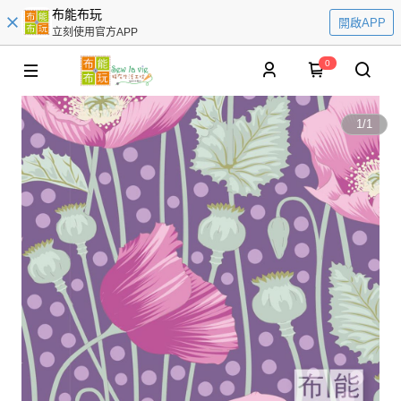
布能布玩
開啟APP
立刻使用官方APP
0
1
/
1