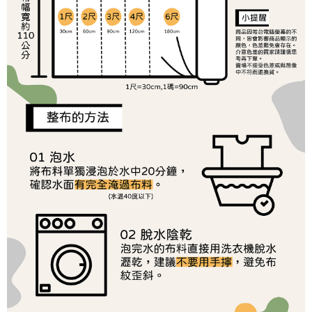
１．於結帳方式選擇「AFTEE先享後付」後，將跳轉至「AFTEE先享後付」
2.透過簡訊連結打開帳單後，可選擇「超商條碼／台灣大直營門市／銀行轉
7-11取貨付款
結帳頁面，進行簡訊認證並確認金額後，即可完成結帳。
帳／街口支付／iPASS MONEY」等通路繳費。
２．訂單成立數日內，您將收到繳費通知簡訊。
每筆NT$65，滿NT$1,500(含以上)免運費
３．收到繳費通知簡訊後14天內，點擊此簡訊中的連結，可透過四大超商／
【注意事項】
ATM／網路銀行／等多元方式進行付款，方視為交易完成。
宅配
1.本服務係由「台灣大哥大股份有限公司」（以下簡稱本公司）所提供，讓
※ 請注意：結帳手續完成當下不需立刻繳費，但若您需要取消訂單，請聯絡
用戶於交易時，得透過本服務購買商品或服務，並由商店將買賣／分期付款
每筆NT$150，滿NT$1,500(含以上)免運費
購買商品的店家。未經商家同意取消之訂單仍視為有效，需透過AFTEE先享
買賣價金債權讓與本公司後，依約使用本公司帳單繳交帳款。
後付繳納相關費用。
2.基於同意付款使用「大哥付你分期」之契約關係目的，商店將以您的個人
離島宅配
※ 交易是否成功請以「AFTEE先享後付 」之結帳頁面顯示為準，若有關於
資料（包含姓名、電話或地址）提供予台灣大哥大進項蒐集、處理及利用，
是否繳費成功／繳費後需取消欲退款等相關疑問，請聯繫「AFTEE先享後付
每筆NT$240
由本公司與您本人進行分期帳單所需資料之確認、核對及更正。
客戶支援中心」
https://netprotections.freshdesk.com/support/home
3.完整用戶服務條款，請詳閱以下連結：
https://oppay.tw/userRule
【注意事項】
１．透過由恩沛科技股份有限公司提供之「AFTEE先享後付」服務完成之交
易，需依本服務之必要範圍內提供個人資料，並將交易相關給付款項請求債
權轉讓予恩沛科技股份有限公司。
２．關於個人資料處理事宜，請瀏覽以下網址：
https://aftee.tw/terms/#terms3
３．未成年的使用者請事先徵得法定代理人或監護人之同意方可使用
「AFTEE先享後付」，若未經同意申辦者引起之損失，本公司不負相關責
任。
４．使用「AFTEE先享後付」時，將依據個別帳號之用戶狀況，依本公司即
時審查核予不同之上限額度；若仍有額度不足之情形，本公司將視審查結果
請求用戶進行身份認證。
５．嚴禁一人註冊多個帳號或使用他人資訊註冊。若發現惡意使用之情形，