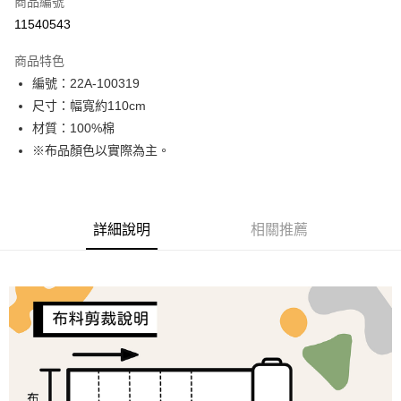
商品編號
超商取貨付款
11540543
LINE Pay
商品特色
Apple Pay
編號：22A-100319
尺寸：幅寬約110cm
街口支付
材質：100%棉
Google Pay
※布品顏色以實際為主。
大哥付你分期
相關說明
【大哥付你分期使用說明】
詳細說明
相關推薦
AFTEE先享後付
1.本服務由台灣大哥大提供，台灣大哥大用戶可立即使用無須另外申請。
2.付款方式選擇「大哥付你分期」，訂單成立後會自動跳轉到大哥付的交易
相關說明
流程，驗證手機門號後，選擇欲分期的期數、繳款截止日，確認付款後即完
【關於「AFTEE先享後付」】
成交易。
ATM付款
AFTEE先享後付是「在收到商品之後才付款」的支付方式。 讓您購物簡單
3.實際核准額度、可分期數及費用金額請依後續交易確認頁面所載為準。
便利好安心！
4.訂單成立30分鐘內，如未前往確認交易或遇審核未通過，訂單將自動取
１．簡單：不需註冊會員、不需綁卡、不需儲值。
運送方式
消。如遇「轉專審核」未通過狀況，表示未達大哥付你分期系統評分，恕無
２．便利：只要手機號碼，簡訊認證，即可結帳。
法說明評估內容。
３．安心：先確認商品／服務後，再付款。
全家取貨付款
【繳款方式說明】
1.分期款項不併入電信帳單，「大哥付你分期」於每月結算日後寄送繳費提
每筆NT$65，滿NT$1,500(含以上)免運費
【「AFTEE先享後付」結帳流程】
醒簡訊。