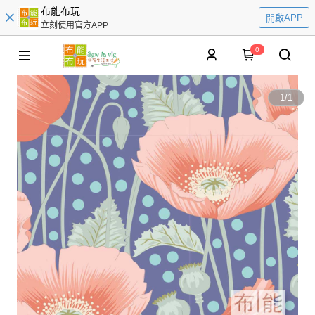
布能布玩
開啟APP
立刻使用官方APP
0
1
/
1