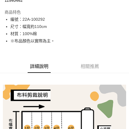
11540462
LINE Pay
商品特色
Apple Pay
編號：22A-100292
尺寸：幅寬約110cm
街口支付
材質：100%棉
Google Pay
※布品顏色以實際為主。
大哥付你分期
相關說明
【大哥付你分期使用說明】
詳細說明
相關推薦
AFTEE先享後付
1.本服務由台灣大哥大提供，台灣大哥大用戶可立即使用無須另外申請。
2.付款方式選擇「大哥付你分期」，訂單成立後會自動跳轉到大哥付的交易
相關說明
流程，驗證手機門號後，選擇欲分期的期數、繳款截止日，確認付款後即完
【關於「AFTEE先享後付」】
成交易。
ATM付款
AFTEE先享後付是「在收到商品之後才付款」的支付方式。 讓您購物簡單
3.實際核准額度、可分期數及費用金額請依後續交易確認頁面所載為準。
便利好安心！
4.訂單成立30分鐘內，如未前往確認交易或遇審核未通過，訂單將自動取
１．簡單：不需註冊會員、不需綁卡、不需儲值。
運送方式
消。如遇「轉專審核」未通過狀況，表示未達大哥付你分期系統評分，恕無
２．便利：只要手機號碼，簡訊認證，即可結帳。
法說明評估內容。
３．安心：先確認商品／服務後，再付款。
全家取貨付款
【繳款方式說明】
1.分期款項不併入電信帳單，「大哥付你分期」於每月結算日後寄送繳費提
每筆NT$65，滿NT$1,500(含以上)免運費
【「AFTEE先享後付」結帳流程】
醒簡訊。
１．於結帳方式選擇「AFTEE先享後付」後，將跳轉至「AFTEE先享後付」
2.透過簡訊連結打開帳單後，可選擇「超商條碼／台灣大直營門市／銀行轉
7-11取貨付款
結帳頁面，進行簡訊認證並確認金額後，即可完成結帳。