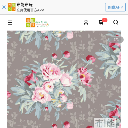
布能布玩
開啟APP
立刻使用官方APP
0
1
/
1