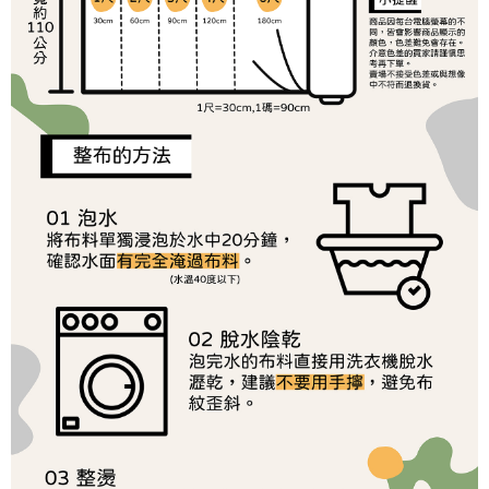
帳／街口支付／iPASS MONEY」等通路繳費。
２．訂單成立數日內，您將收到繳費通知簡訊。
每筆NT$65，滿NT$1,500(含以上)免運費
３．收到繳費通知簡訊後14天內，點擊此簡訊中的連結，可透過四大超商／
【注意事項】
ATM／網路銀行／等多元方式進行付款，方視為交易完成。
宅配
1.本服務係由「台灣大哥大股份有限公司」（以下簡稱本公司）所提供，讓
※ 請注意：結帳手續完成當下不需立刻繳費，但若您需要取消訂單，請聯絡
用戶於交易時，得透過本服務購買商品或服務，並由商店將買賣／分期付款
每筆NT$150，滿NT$1,500(含以上)免運費
購買商品的店家。未經商家同意取消之訂單仍視為有效，需透過AFTEE先享
買賣價金債權讓與本公司後，依約使用本公司帳單繳交帳款。
後付繳納相關費用。
2.基於同意付款使用「大哥付你分期」之契約關係目的，商店將以您的個人
離島宅配
※ 交易是否成功請以「AFTEE先享後付 」之結帳頁面顯示為準，若有關於
資料（包含姓名、電話或地址）提供予台灣大哥大進項蒐集、處理及利用，
是否繳費成功／繳費後需取消欲退款等相關疑問，請聯繫「AFTEE先享後付
每筆NT$240
由本公司與您本人進行分期帳單所需資料之確認、核對及更正。
客戶支援中心」
https://netprotections.freshdesk.com/support/home
3.完整用戶服務條款，請詳閱以下連結：
https://oppay.tw/userRule
【注意事項】
１．透過由恩沛科技股份有限公司提供之「AFTEE先享後付」服務完成之交
易，需依本服務之必要範圍內提供個人資料，並將交易相關給付款項請求債
權轉讓予恩沛科技股份有限公司。
２．關於個人資料處理事宜，請瀏覽以下網址：
https://aftee.tw/terms/#terms3
３．未成年的使用者請事先徵得法定代理人或監護人之同意方可使用
「AFTEE先享後付」，若未經同意申辦者引起之損失，本公司不負相關責
任。
４．使用「AFTEE先享後付」時，將依據個別帳號之用戶狀況，依本公司即
時審查核予不同之上限額度；若仍有額度不足之情形，本公司將視審查結果
請求用戶進行身份認證。
５．嚴禁一人註冊多個帳號或使用他人資訊註冊。若發現惡意使用之情形，
恩沛科技股份有限公司將有權停止該用戶之使用額度並採取法律行動。