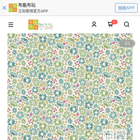
布能布玩
開啟APP
立刻使用官方APP
0
1
/
1