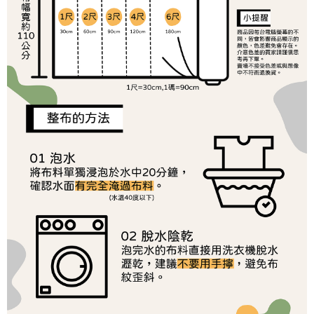
１．於結帳方式選擇「AFTEE先享後付」後，將跳轉至「AFTEE先享後付」
2.透過簡訊連結打開帳單後，可選擇「超商條碼／台灣大直營門市／銀行轉
7-11取貨付款
結帳頁面，進行簡訊認證並確認金額後，即可完成結帳。
帳／街口支付／iPASS MONEY」等通路繳費。
２．訂單成立數日內，您將收到繳費通知簡訊。
每筆NT$65，滿NT$1,500(含以上)免運費
３．收到繳費通知簡訊後14天內，點擊此簡訊中的連結，可透過四大超商／
【注意事項】
ATM／網路銀行／等多元方式進行付款，方視為交易完成。
宅配
1.本服務係由「台灣大哥大股份有限公司」（以下簡稱本公司）所提供，讓
※ 請注意：結帳手續完成當下不需立刻繳費，但若您需要取消訂單，請聯絡
用戶於交易時，得透過本服務購買商品或服務，並由商店將買賣／分期付款
每筆NT$150，滿NT$1,500(含以上)免運費
購買商品的店家。未經商家同意取消之訂單仍視為有效，需透過AFTEE先享
買賣價金債權讓與本公司後，依約使用本公司帳單繳交帳款。
後付繳納相關費用。
2.基於同意付款使用「大哥付你分期」之契約關係目的，商店將以您的個人
離島宅配
※ 交易是否成功請以「AFTEE先享後付 」之結帳頁面顯示為準，若有關於
資料（包含姓名、電話或地址）提供予台灣大哥大進項蒐集、處理及利用，
是否繳費成功／繳費後需取消欲退款等相關疑問，請聯繫「AFTEE先享後付
每筆NT$240
由本公司與您本人進行分期帳單所需資料之確認、核對及更正。
客戶支援中心」
https://netprotections.freshdesk.com/support/home
3.完整用戶服務條款，請詳閱以下連結：
https://oppay.tw/userRule
【注意事項】
１．透過由恩沛科技股份有限公司提供之「AFTEE先享後付」服務完成之交
易，需依本服務之必要範圍內提供個人資料，並將交易相關給付款項請求債
權轉讓予恩沛科技股份有限公司。
２．關於個人資料處理事宜，請瀏覽以下網址：
https://aftee.tw/terms/#terms3
３．未成年的使用者請事先徵得法定代理人或監護人之同意方可使用
「AFTEE先享後付」，若未經同意申辦者引起之損失，本公司不負相關責
任。
４．使用「AFTEE先享後付」時，將依據個別帳號之用戶狀況，依本公司即
時審查核予不同之上限額度；若仍有額度不足之情形，本公司將視審查結果
請求用戶進行身份認證。
５．嚴禁一人註冊多個帳號或使用他人資訊註冊。若發現惡意使用之情形，