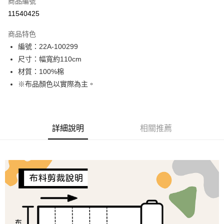
商品編號
超商取貨付款
11540425
LINE Pay
商品特色
Apple Pay
編號：22A-100299
尺寸：幅寬約110cm
街口支付
材質：100%棉
Google Pay
※布品顏色以實際為主。
大哥付你分期
相關說明
【大哥付你分期使用說明】
詳細說明
相關推薦
AFTEE先享後付
1.本服務由台灣大哥大提供，台灣大哥大用戶可立即使用無須另外申請。
2.付款方式選擇「大哥付你分期」，訂單成立後會自動跳轉到大哥付的交易
相關說明
流程，驗證手機門號後，選擇欲分期的期數、繳款截止日，確認付款後即完
【關於「AFTEE先享後付」】
成交易。
ATM付款
AFTEE先享後付是「在收到商品之後才付款」的支付方式。 讓您購物簡單
3.實際核准額度、可分期數及費用金額請依後續交易確認頁面所載為準。
便利好安心！
4.訂單成立30分鐘內，如未前往確認交易或遇審核未通過，訂單將自動取
１．簡單：不需註冊會員、不需綁卡、不需儲值。
運送方式
消。如遇「轉專審核」未通過狀況，表示未達大哥付你分期系統評分，恕無
２．便利：只要手機號碼，簡訊認證，即可結帳。
法說明評估內容。
３．安心：先確認商品／服務後，再付款。
全家取貨付款
【繳款方式說明】
1.分期款項不併入電信帳單，「大哥付你分期」於每月結算日後寄送繳費提
每筆NT$65，滿NT$1,500(含以上)免運費
【「AFTEE先享後付」結帳流程】
醒簡訊。