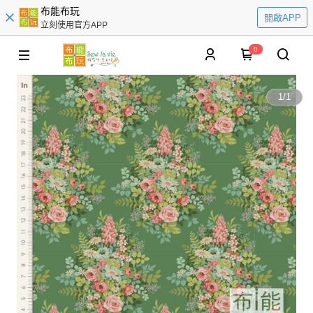
布能布玩
開啟APP
立刻使用官方APP
0
1
/
1