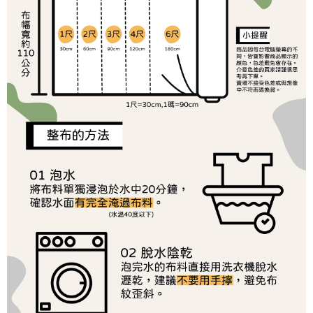
１．於結帳方式選擇「AFTEE先享後付」後，將跳轉至「AFTEE先享後付」
2.透過簡訊連結打開帳單後，可選擇「超商條碼／台灣大直營門市／銀行轉
7-11取貨付款
結帳頁面，進行簡訊認證並確認金額後，即可完成結帳。
帳／街口支付／iPASS MONEY」等通路繳費。
２．訂單成立數日內，您將收到繳費通知簡訊。
每筆NT$65，滿NT$1,500(含以上)免運費
３．收到繳費通知簡訊後14天內，點擊此簡訊中的連結，可透過四大超商／
【注意事項】
ATM／網路銀行／等多元方式進行付款，方視為交易完成。
宅配
1.本服務係由「台灣大哥大股份有限公司」（以下簡稱本公司）所提供，讓
※ 請注意：結帳手續完成當下不需立刻繳費，但若您需要取消訂單，請聯絡
用戶於交易時，得透過本服務購買商品或服務，並由商店將買賣／分期付款
每筆NT$150，滿NT$1,500(含以上)免運費
購買商品的店家。未經商家同意取消之訂單仍視為有效，需透過AFTEE先享
買賣價金債權讓與本公司後，依約使用本公司帳單繳交帳款。
後付繳納相關費用。
2.基於同意付款使用「大哥付你分期」之契約關係目的，商店將以您的個人
離島宅配
※ 交易是否成功請以「AFTEE先享後付 」之結帳頁面顯示為準，若有關於
資料（包含姓名、電話或地址）提供予台灣大哥大進項蒐集、處理及利用，
是否繳費成功／繳費後需取消欲退款等相關疑問，請聯繫「AFTEE先享後付
每筆NT$240
由本公司與您本人進行分期帳單所需資料之確認、核對及更正。
客戶支援中心」
https://netprotections.freshdesk.com/support/home
3.完整用戶服務條款，請詳閱以下連結：
https://oppay.tw/userRule
【注意事項】
１．透過由恩沛科技股份有限公司提供之「AFTEE先享後付」服務完成之交
易，需依本服務之必要範圍內提供個人資料，並將交易相關給付款項請求債
權轉讓予恩沛科技股份有限公司。
２．關於個人資料處理事宜，請瀏覽以下網址：
https://aftee.tw/terms/#terms3
３．未成年的使用者請事先徵得法定代理人或監護人之同意方可使用
「AFTEE先享後付」，若未經同意申辦者引起之損失，本公司不負相關責
任。
４．使用「AFTEE先享後付」時，將依據個別帳號之用戶狀況，依本公司即
時審查核予不同之上限額度；若仍有額度不足之情形，本公司將視審查結果
請求用戶進行身份認證。
５．嚴禁一人註冊多個帳號或使用他人資訊註冊。若發現惡意使用之情形，