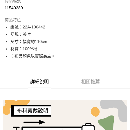
商品編號
超商取貨付款
11540289
LINE Pay
商品特色
Apple Pay
編號：22A-100442
尺規：英吋
街口支付
尺寸：幅寬約110cm
Google Pay
材質：100%棉
※布品顏色以實際為主。
大哥付你分期
相關說明
【大哥付你分期使用說明】
AFTEE先享後付
1.本服務由台灣大哥大提供，台灣大哥大用戶可立即使用無須另外申請。
詳細說明
相關推薦
2.付款方式選擇「大哥付你分期」，訂單成立後會自動跳轉到大哥付的交易
相關說明
流程，驗證手機門號後，選擇欲分期的期數、繳款截止日，確認付款後即完
【關於「AFTEE先享後付」】
成交易。
ATM付款
AFTEE先享後付是「在收到商品之後才付款」的支付方式。 讓您購物簡單
3.實際核准額度、可分期數及費用金額請依後續交易確認頁面所載為準。
便利好安心！
4.訂單成立30分鐘內，如未前往確認交易或遇審核未通過，訂單將自動取
１．簡單：不需註冊會員、不需綁卡、不需儲值。
運送方式
消。如遇「轉專審核」未通過狀況，表示未達大哥付你分期系統評分，恕無
２．便利：只要手機號碼，簡訊認證，即可結帳。
法說明評估內容。
３．安心：先確認商品／服務後，再付款。
全家取貨付款
【繳款方式說明】
1.分期款項不併入電信帳單，「大哥付你分期」於每月結算日後寄送繳費提
每筆NT$65，滿NT$1,500(含以上)免運費
【「AFTEE先享後付」結帳流程】
醒簡訊。