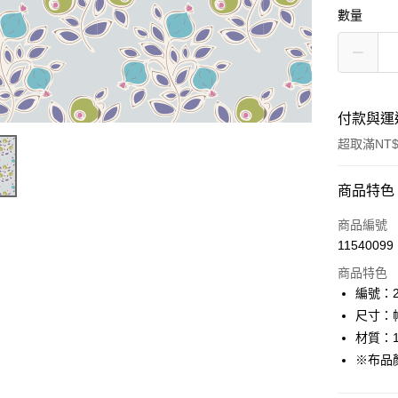
數量
付款與運
超取滿NT$
付款方式
商品特色
信用卡一
商品編號
11540099
超商取貨
商品特色
LINE Pay
編號：22
尺寸：幅
Apple Pay
材質：1
街口支付
※布品
Google Pa