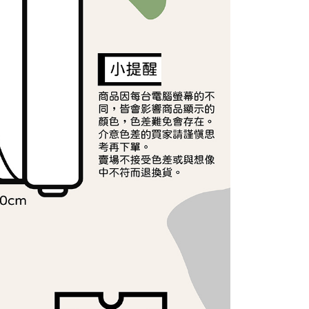
援中心」
https://netprotections.freshdesk.com/support/home
40
戶服務條款，請詳閱以下連結：
https://oppay.tw/userRule
項】
恩沛科技股份有限公司提供之「AFTEE先享後付」服務完成之
依本服務之必要範圍內提供個人資料，並將交易相關給付款項請
讓予恩沛科技股份有限公司。
個人資料處理事宜，請瀏覽以下網址：
ee.tw/terms/#terms3
年的使用者請事先徵得法定代理人或監護人之同意方可使用
E先享後付」，若未經同意申辦者引起之損失，本公司不負相關責
AFTEE先享後付」時，將依據個別帳號之用戶狀況，依本公司
核予不同之上限額度；若仍有額度不足之情形，本公司將視審查
用戶進行身份認證。
一人註冊多個帳號或使用他人資訊註冊。若發現惡意使用之情
科技股份有限公司將有權停止該用戶之使用額度並採取法律行