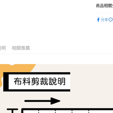
商品相關分
大哥付你
相關說明
Tilda
布
【大哥付
分享
AFTEE先
1.本服務
🍀無毒認證
2.付款方
相關說明
流程，驗
【關於「A
布料分類
ATM付款
完成交易
AFTEE
3.實際核
便利好安
4.訂單成
１．簡單
說明
相關推薦
消。如遇
２．便利
運送方式
無法說明
３．安心
【繳款方
全家取貨
1.分期款
【「AFT
醒簡訊。
每筆NT$6
１．於結帳
2.透過簡
付」結帳
帳／街口支
7-11取貨
２．訂單
３．收到繳
每筆NT$6
【注意事
／ATM／
1.本服務
※ 請注意
宅配
用戶於交
絡購買商品
款買賣價
先享後付
每筆NT$1
2.基於同
※ 交易是
資料（包
是否繳費成
離島宅配
用，由本