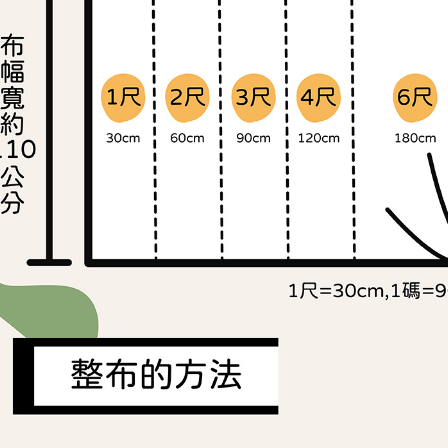
付客戶支
每筆NT$2
3.完整用
【注意事
１．透過由
交易，需
求債權轉
２．關於
https://aft
３．未成
「AFTE
任。
４．使用「
即時審查
結果請求
５．嚴禁
形，恩沛
動。