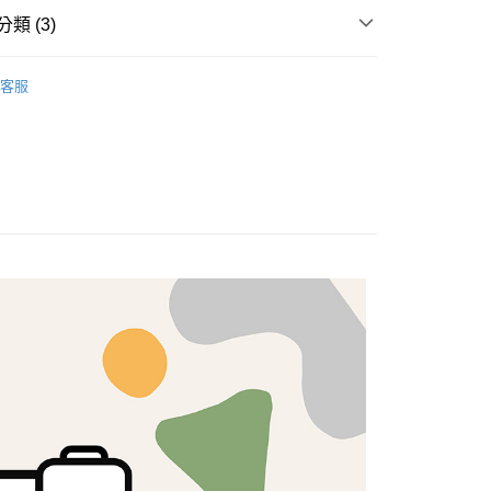
類 (3)
分期
料
你分期使用說明】
客服
享後付
由台灣大哥大提供，台灣大哥大用戶可立即使用無須另外申請。
專區🍀
式選擇「大哥付你分期」，訂單成立後會自動跳轉到大哥付的交易
證手機門號後，選擇欲分期的期數、繳款截止日，確認付款後即
FTEE先享後付」】
歐美棉布
。
先享後付是「在收到商品之後才付款」的支付方式。 讓您購物簡單
准額度、可分期數及費用金額請依後續交易確認頁面所載為準。
心！
立30分鐘內，如未前往確認交易或遇審核未通過，訂單將自動取
：不需註冊會員、不需綁卡、不需儲值。
「轉專審核」未通過狀況，表示未達大哥付你分期系統評分，恕
：只要手機號碼，簡訊認證，即可結帳。
評估內容。
：先確認商品／服務後，再付款。
式說明】
付款
項不併入電信帳單，「大哥付你分期」於每月結算日後寄送繳費提
EE先享後付」結帳流程】
5，滿NT$1,500(含以上)免運費
方式選擇「AFTEE先享後付」後，將跳轉至「AFTEE先享後
訊連結打開帳單後，可選擇「超商條碼／台灣大直營門市／銀行轉
頁面，進行簡訊認證並確認金額後，即可完成結帳。
付／iPASS MONEY」等通路繳費。
付款
成立數日內，您將收到繳費通知簡訊。
費通知簡訊後14天內，點擊此簡訊中的連結，可透過四大超商
5，滿NT$1,500(含以上)免運費
項】
網路銀行／等多元方式進行付款，方視為交易完成。
係由「台灣大哥大股份有限公司」（以下簡稱本公司）所提供，讓
：結帳手續完成當下不需立刻繳費，但若您需要取消訂單，請聯
易時，得透過本服務購買商品或服務，並由商店將買賣／分期付
的店家。未經商家同意取消之訂單仍視為有效，需透過AFTEE
金債權讓與本公司後，依約使用本公司帳單繳交帳款。
繳納相關費用。
50，滿NT$1,500(含以上)免運費
意付款使用「大哥付你分期」之契約關係目的，商店將以您的個人
否成功請以「AFTEE先享後付 」之結帳頁面顯示為準，若有關於
含姓名、電話或地址）提供予台灣大哥大進項蒐集、處理及利
功／繳費後需取消欲退款等相關疑問，請聯繫「AFTEE先享後
公司與您本人進行分期帳單所需資料之確認、核對及更正。