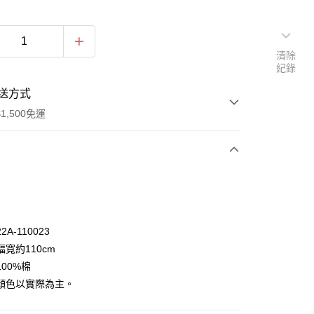
清除
紀錄
送方式
1,500免運
次付款
付款
A-110023
寬約110cm
00%棉
顏色以實際為主。
y